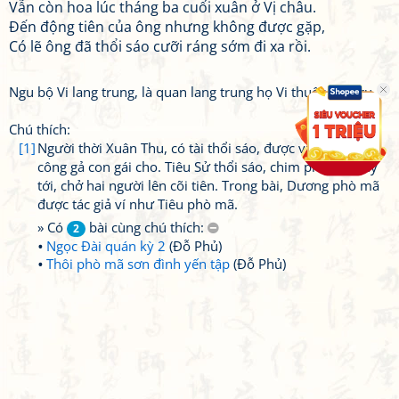
Vẫn còn hoa lúc tháng ba cuối xuân ở Vị châu.
Đến động tiên của ông nhưng không được gặp,
Có lẽ ông đã thổi sáo cưỡi ráng sớm đi xa rồi.
Ngu bộ Vi lang trung, là quan lang trung họ Vi thuộc bộ ngu.
Chú thích:
[1]
Người thời Xuân Thu, có tài thổi sáo, được vua Tần Mục
công gả con gái cho. Tiêu Sử thổi sáo, chim phượng bay
tới, chở hai người lên cõi tiên. Trong bài, Dương phò mã
được tác giả ví như Tiêu phò mã.
» Có
bài cùng chú thích:
2
Ngọc Đài quán kỳ 2
(Đỗ Phủ)
Thôi phò mã sơn đình yến tập
(Đỗ Phủ)