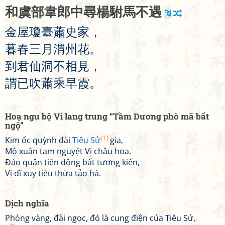
和
虞
部
韋
郎
中
尋
楊
駙
馬
不
遇
金
屋
瓊
臺
蕭
史
家
，
暮
春
三
月
渭
州
花
。
到
君
仙
洞
不
相
見
，
謂
已
吹
蕭
乘
早
霞
。
Hoạ ngu bộ Vi lang trung “Tầm Dương phò mã bất
ngộ”
[1]
Kim ốc quỳnh đài
Tiêu Sử
gia,
Mộ xuân tam nguyệt Vị châu hoa.
Đáo quân tiên động bất tương kiến,
Vị dĩ xuy tiêu thừa tảo hà.
Dịch nghĩa
Phòng vàng, đài ngọc, đó là cung điện của Tiêu Sử,