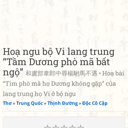
Hoạ ngu bộ Vi lang trung
“Tầm Dương phò mã bất
ngộ”
和虞部韋郎中尋楊駙馬不遇 • Hoạ bài
“Tìm phò mã họ Dương không gặp” của
lang trung họ Vi ở bộ ngu
Thơ
»
Trung Quốc
»
Thịnh Đường
»
Độc Cô Cập
☆
☆
☆
☆
☆