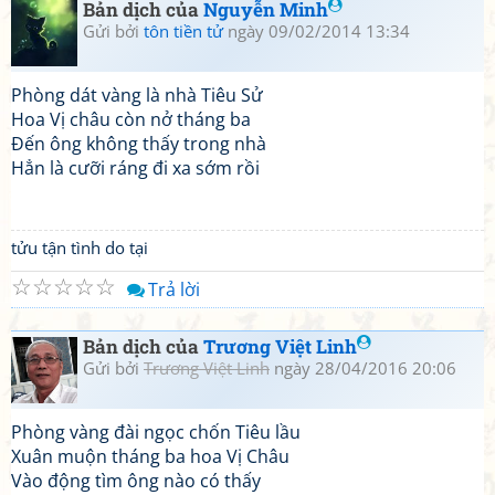
Bản dịch của
Nguyễn Minh
Gửi bởi
tôn tiền tử
ngày 09/02/2014 13:34
Phòng dát vàng là nhà Tiêu Sử
Hoa Vị châu còn nở tháng ba
Đến ông không thấy trong nhà
Hẳn là cưỡi ráng đi xa sớm rồi
tửu tận tình do tại
☆
☆
☆
☆
☆
Trả lời
Bản dịch của
Trương Việt Linh
Gửi bởi
Trương Việt Linh
ngày 28/04/2016 20:06
Phòng vàng đài ngọc chốn Tiêu lầu
Xuân muộn tháng ba hoa Vị Châu
Vào động tìm ông nào có thấy