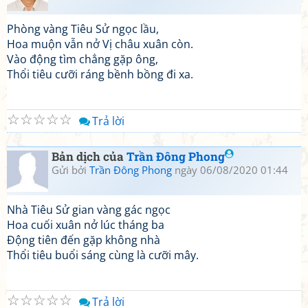
Phòng vàng Tiêu Sử ngọc lầu,
Hoa muộn vẫn nở Vị châu xuân còn.
Vào động tìm chẳng gặp ông,
Thổi tiêu cưỡi ráng bềnh bồng đi xa.
☆
☆
☆
☆
☆
Trả lời
Bản dịch của
Trần Đông Phong
Gửi bởi
Trần Đông Phong
ngày 06/08/2020 01:44
Nhà Tiêu Sử gian vàng gác ngọc
Hoa cuối xuân nở lúc tháng ba
Động tiên đến gặp không nhà
Thổi tiêu buổi sáng cùng là cưỡi mây.
☆
☆
☆
☆
☆
Trả lời