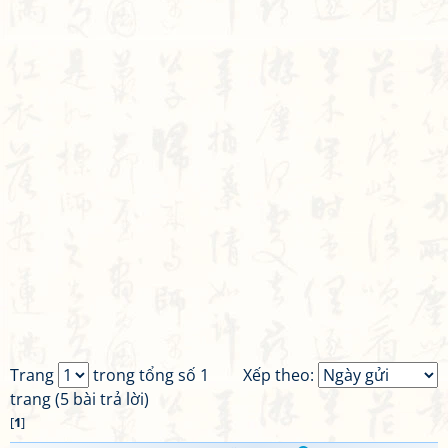
Trang
trong tổng số 1
Xếp theo:
trang (5 bài trả lời)
[
1
]