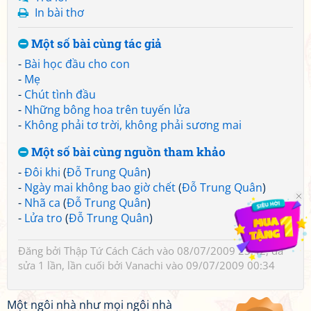
In bài thơ
Một số bài cùng tác giả
-
Bài học đầu cho con
-
Mẹ
-
Chút tình đầu
-
Những bông hoa trên tuyến lửa
-
Không phải tơ trời, không phải sương mai
Một số bài cùng nguồn tham khảo
-
Đôi khi
(
Đỗ Trung Quân
)
-
Ngày mai không bao giờ chết
(
Đỗ Trung Quân
)
-
Nhã ca
(
Đỗ Trung Quân
)
-
Lửa tro
(
Đỗ Trung Quân
)
Đăng bởi
Thập Tứ Cách Cách
vào 08/07/2009 23:42, đã
sửa 1 lần, lần cuối bởi
Vanachi
vào 09/07/2009 00:34
Một ngôi nhà như mọi ngôi nhà