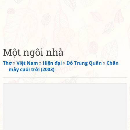
Một ngôi nhà
Thơ
»
Việt Nam
»
Hiện đại
»
Đỗ Trung Quân
»
Chân
mây cuối trời (2003)