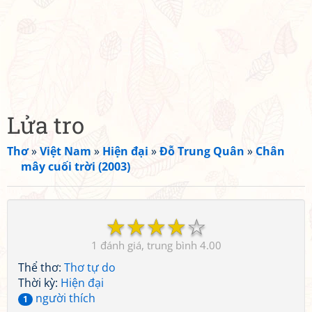
Lửa tro
Thơ
»
Việt Nam
»
Hiện đại
»
Đỗ Trung Quân
»
Chân
mây cuối trời (2003)
☆
☆
☆
☆
☆
1
4.00
Thể thơ:
Thơ tự do
Thời kỳ:
Hiện đại
người thích
1