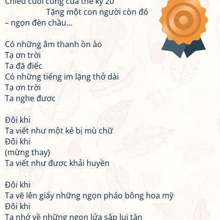
Chiều cuối cùng của thế kỷ 20
Tặng một con người còn đó
– ngọn đèn chầu...
Có những âm thanh ồn ào
Tạ ơn trời
Ta đã điếc
Có những tiếng im lặng thở dài
Tạ ơn trời
Ta nghe đươc
Đôi khi
Ta viết như một kẻ bị mù chữ
Đôi khi
(mừng thay)
Ta viết như đươc khải huyền
Đôi khi
Ta vẽ lên giấy những ngọn pháo bông hoa mỹ
Đôi khi
Ta nhớ về những ngọn lửa sắp lụi tàn