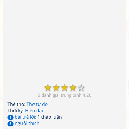
☆
☆
☆
☆
☆
5
4.20
Thể thơ:
Thơ tự do
Thời kỳ:
Hiện đại
bài trả lời
: 1 thảo luận
1
người thích
5