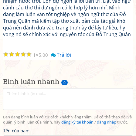
nhiệm nước trời. Còn dự ngôn là lời tiên tri. Đặt vào ngữ
cảnh câu thơ thì dự ngôn có lẽ hợp lý hơn nhỉ. Mình
đang làm luận văn tốt nghiệp về ngôn ngữ thơ của Đỗ
Trung Quân mà kiếm tập thơ xuất bản của tác giả khó
quá nên đành dựa vào trang thơ này để lấy tư liệu, hy
vọng nó sẽ chính xác với nguyên tác của Đỗ Trung Quân
☆
☆
☆
☆
☆
Trả lời
1
5.00
Bình luận nhanh
0
Bạn đang bình luận với tư cách khách viếng thăm. Để có thể theo dõi và
quản lý bình luận của mình, hãy
đăng ký tài khoản
/
đăng nhập
trước.
Tên của bạn: