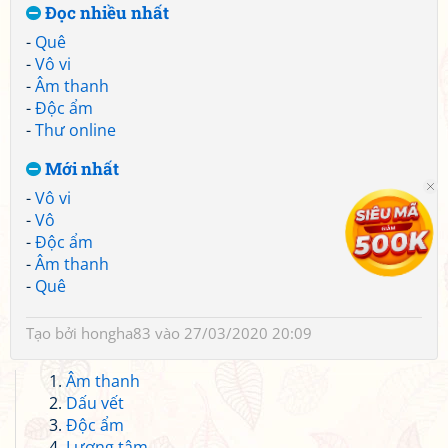
Đọc nhiều nhất
-
Quê
-
Vô vi
-
Âm thanh
-
Độc ẩm
-
Thư online
Mới nhất
-
Vô vi
-
Vô
-
Độc ẩm
-
Âm thanh
-
Quê
Tạo bởi
hongha83
vào 27/03/2020 20:09
Âm thanh
Dấu vết
Độc ẩm
Lương tâm