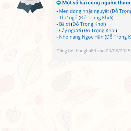
Một số bài cùng nguồn tham
-
Men dòng nhật nguyệt
(
Đỗ Trọn
-
Thư ngỏ
(
Đỗ Trọng Khơi
)
-
Bà ơi
(
Đỗ Trọng Khơi
)
-
Cây người
(
Đỗ Trọng Khơi
)
-
Nhớ nàng Ngọc Hân
(
Đỗ Trọng K
Đăng bởi
hongha83
vào 03/08/2025