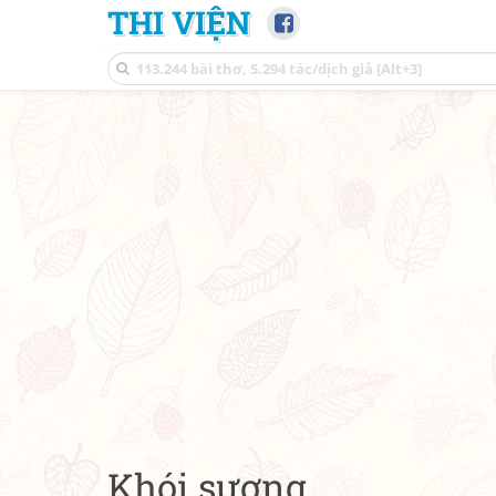
THI VIỆN
Khói sương