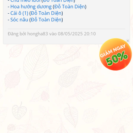
-
Chú mèo lười
(
Đỗ Toàn Diện
)
-
Hoa hướng dương
(
Đỗ Toàn Diện
)
-
Cái ô (1)
(
Đỗ Toàn Diện
)
-
Sóc nâu
(
Đỗ Toàn Diện
)
Đăng bởi
hongha83
vào 08/05/2025 20:10