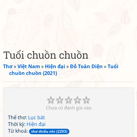
Tuổi chuồn chuồn
Thơ
»
Việt Nam
»
Hiện đại
»
Đỗ Toàn Diện
»
Tuổi
chuồn chuồn (2021)
☆
☆
☆
☆
☆
Chưa có đánh giá nào
Thể thơ:
Lục bát
Thời kỳ:
Hiện đại
Từ khoá:
thơ thiếu nhi (2203)