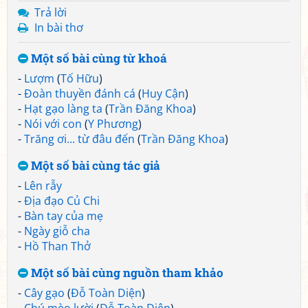
Trả lời
In bài thơ
Một số bài cùng từ khoá
-
Lượm
(
Tố Hữu
)
-
Đoàn thuyền đánh cá
(
Huy Cận
)
-
Hạt gạo làng ta
(
Trần Đăng Khoa
)
-
Nói với con
(
Y Phương
)
-
Trăng ơi... từ đâu đến
(
Trần Đăng Khoa
)
Một số bài cùng tác giả
-
Lên rẫy
-
Địa đạo Củ Chi
-
Bàn tay của mẹ
-
Ngày giỗ cha
-
Hồ Than Thở
Một số bài cùng nguồn tham khảo
-
Cây gạo
(
Đỗ Toàn Diện
)