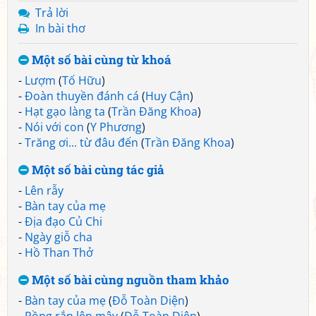
Trả lời
In bài thơ
Một số bài cùng từ khoá
-
Lượm
(
Tố Hữu
)
-
Đoàn thuyền đánh cá
(
Huy Cận
)
-
Hạt gạo làng ta
(
Trần Đăng Khoa
)
-
Nói với con
(
Y Phương
)
-
Trăng ơi... từ đâu đến
(
Trần Đăng Khoa
)
Một số bài cùng tác giả
-
Lên rẫy
-
Bàn tay của mẹ
-
Địa đạo Củ Chi
-
Ngày giỗ cha
-
Hồ Than Thở
Một số bài cùng nguồn tham khảo
-
Bàn tay của mẹ
(
Đỗ Toàn Diện
)