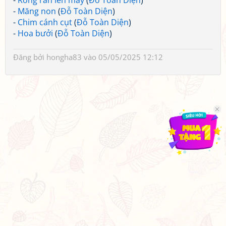
-
Rồng rắn lên mây
(
Đỗ Toàn Diện
)
-
Măng non
(
Đỗ Toàn Diện
)
-
Chim cánh cụt
(
Đỗ Toàn Diện
)
-
Hoa bưởi
(
Đỗ Toàn Diện
)
Đăng bởi
hongha83
vào 05/05/2025 12:12