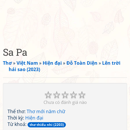
Sa Pa
Thơ
»
Việt Nam
»
Hiện đại
»
Đỗ Toàn Diện
»
Lên trời
hái sao (2023)
☆
☆
☆
☆
☆
Chưa có đánh giá nào
Thể thơ:
Thơ mới năm chữ
Thời kỳ:
Hiện đại
Từ khoá:
thơ thiếu nhi (2203)