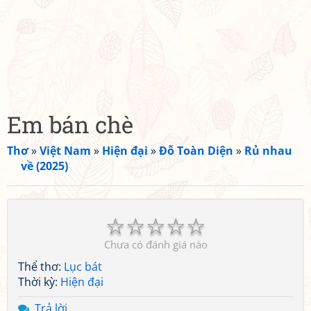
Em bán chè
Thơ
»
Việt Nam
»
Hiện đại
»
Đỗ Toàn Diện
»
Rủ nhau
về (2025)
☆
☆
☆
☆
☆
Chưa có đánh giá nào
Thể thơ:
Lục bát
Thời kỳ:
Hiện đại
Trả lời