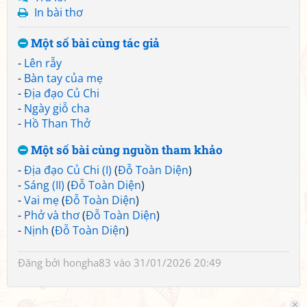
In bài thơ
Một số bài cùng tác giả
-
Lên rẫy
-
Bàn tay của mẹ
-
Địa đạo Củ Chi
-
Ngày giỗ cha
-
Hồ Than Thở
Một số bài cùng nguồn tham khảo
-
Địa đạo Củ Chi (I)
(
Đỗ Toàn Diện
)
-
Sáng (II)
(
Đỗ Toàn Diện
)
-
Vai mẹ
(
Đỗ Toàn Diện
)
-
Phở và thơ
(
Đỗ Toàn Diện
)
-
Nịnh
(
Đỗ Toàn Diện
)
Đăng bởi
hongha83
vào 31/01/2026 20:49