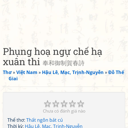
Phụng hoạ ngự chế hạ
xuân thi
奉和御制賀春詩
Thơ
»
Việt Nam
»
Hậu Lê, Mạc, Trịnh-Nguyễn
»
Đỗ Thế
Giai
☆
☆
☆
☆
☆
Chưa có đánh giá nào
Thể thơ:
Thất ngôn bát cú
Thời kỳ:
Hậu Lê, Mạc, Trịnh-Nguyễn