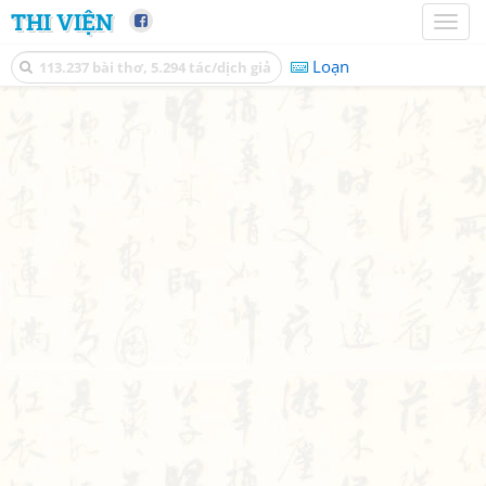
THI VIỆN
Toggl
naviga
Loạn