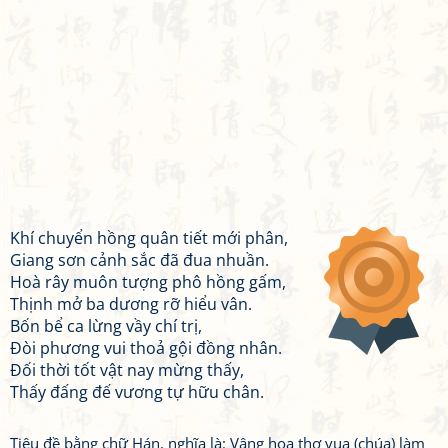
Khí chuyển hồng quân tiết mới phân,
Giang sơn cảnh sắc đã đua nhuần.
Hoà rây muôn tượng phô hồng gấm,
Thịnh mở ba dương rỡ hiểu vân.
Bốn bể ca lừng vầy chí trị,
Đòi phương vui thoả gội đồng nhân.
Đối thời tốt vật nay mừng thấy,
Thấy đấng đế vương tự hữu chân.
Tiêu đề bằng chữ Hán, nghĩa là: Vâng hoạ thơ vua (chúa) làm