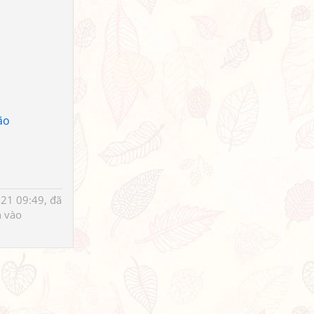
ão
21 09:49, đã
n
vào