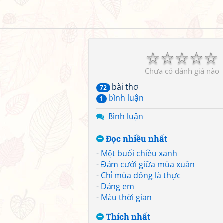
☆
☆
☆
☆
☆
Chưa có đánh giá nào
bài thơ
72
bình luận
1
Bình luận
Đọc nhiều nhất
-
Một buổi chiều xanh
-
Đám cưới giữa mùa xuân
-
Chỉ mùa đông là thực
-
Dáng em
-
Màu thời gian
Thích nhất