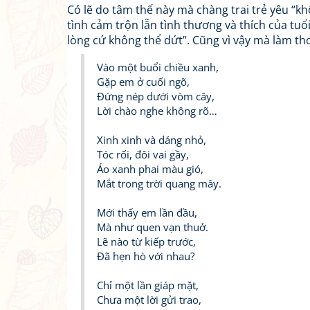
Có lẽ do tâm thế này mà chàng trai trẻ yêu “kh
tình cảm trộn lẫn tình thương và thích của tu
lòng cứ không thể dứt”. Cũng vì vậy mà làm th
Vào một buổi chiều xanh,
Gặp em ở cuối ngõ,
Đứng nép dưới vòm cây,
Lời chào nghe không rõ…
Xinh xinh và dáng nhỏ,
Tóc rối, đôi vai gầy,
Áo xanh phai màu gió,
Mắt trong trời quang mây.
Mới thấy em lần đầu,
Mà như quen vạn thuở.
Lẽ nào từ kiếp trước,
Đã hẹn hò với nhau?
Chỉ một lần giáp mặt,
Chưa một lời gửi trao,