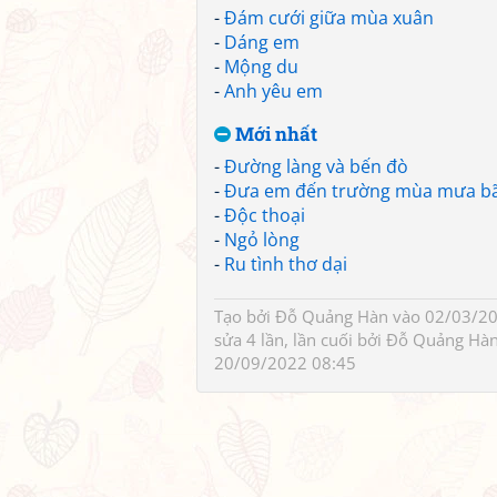
-
Đám cưới giữa mùa xuân
-
Dáng em
-
Mộng du
-
Anh yêu em
Mới nhất
-
Đường làng và bến đò
-
Đưa em đến trường mùa mưa b
-
Độc thoại
-
Ngỏ lòng
-
Ru tình thơ dại
Tạo bởi
Đỗ Quảng Hàn
vào 02/03/20
sửa 4 lần, lần cuối bởi
Đỗ Quảng Hà
20/09/2022 08:45