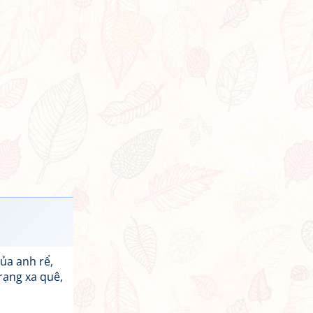
ủa anh rể,
rạng xa quê,