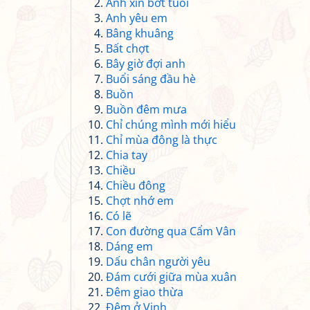
Anh xin bớt tuổi
Anh yêu em
Bâng khuâng
Bất chợt
Bây giờ đợi anh
Buổi sáng đầu hè
Buồn
Buồn đêm mưa
Chỉ chúng mình mới hiểu
Chỉ mùa đông là thực
Chia tay
Chiều
Chiều đông
Chợt nhớ em
Có lẽ
Con đường qua Cẩm Vân
Dáng em
Dấu chân người yêu
Đám cưới giữa mùa xuân
Đêm giao thừa
Đêm ở Vinh