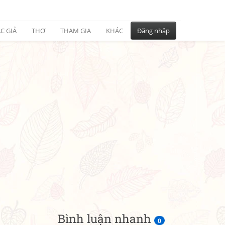
C GIẢ
THƠ
THAM GIA
KHÁC
Đăng nhập
Bình luận nhanh
0