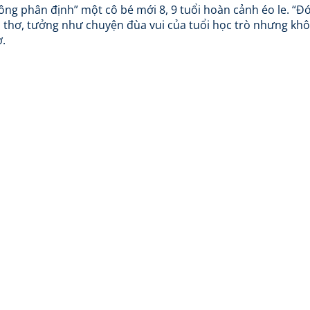
ông phân định” một cô bé mới 8, 9 tuổi hoàn cảnh éo le. “Đ
ổi thơ, tưởng như chuyện đùa vui của tuổi học trò nhưng kh
ơ.