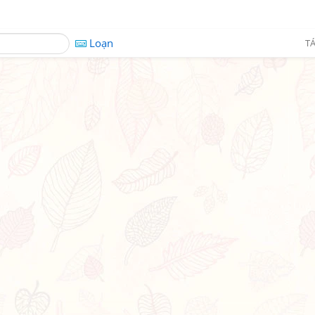
Loạn
TÁ