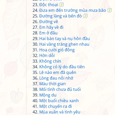
Độc thoại
2
Đưa em đến trường mùa mưa bão
2
Đường làng và bến đò
2
Đường về
Em hãy về đi
Em ở đâu
Hai bàn tay và nụ hôn đầu
Hai vầng trăng ghen nhau
Hoa cười gió đông
Hờn dỗi
Không chín
Không có lý do đầu tiên
Lẽ nào em đã quên
Lòng đau nỗi nhớ
Màu thời gian
Mối tình chưa đủ tuổi
Mộng du
Một buổi chiều xanh
Một chuyến ra đi
Mùa xuân và tình yêu