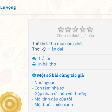
»
Lá vọng
☆
☆
☆
☆
☆
Chưa có đánh giá nào
Thể thơ:
Thơ mới năm chữ
Thời kỳ:
Hiện đại
Trả lời
In bài thơ
Một số bài cùng tác giả
-
Nhớ ngoại
-
Con tằm nhả tơ
-
Gặp nhau ở chốn vô thường
-
Mối tình đầu của tôi
-
Một buổi chiều xanh