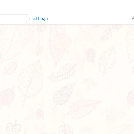
Loạn
TÁ