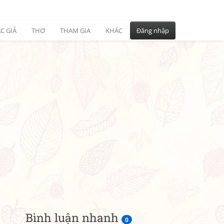
C GIẢ
THƠ
THAM GIA
KHÁC
Đăng nhập
Bình luận nhanh
0