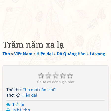
Trăm năm xa lạ
Thơ
»
Việt Nam
»
Hiện đại
»
Đỗ Quảng Hàn
»
Lá vọng
☆
☆
☆
☆
☆
Chưa có đánh giá nào
Thể thơ:
Thơ mới năm chữ
Thời kỳ:
Hiện đại
Trả lời
In bài thơ