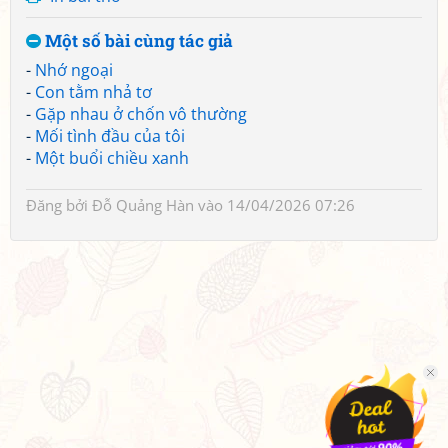
Một số bài cùng tác giả
-
Nhớ ngoại
-
Con tằm nhả tơ
-
Gặp nhau ở chốn vô thường
-
Mối tình đầu của tôi
-
Một buổi chiều xanh
Đăng bởi
Đỗ Quảng Hàn
vào 14/04/2026 07:26