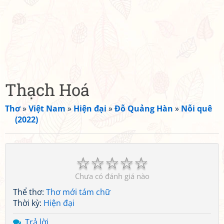
Thạch Hoá
Thơ
»
Việt Nam
»
Hiện đại
»
Đỗ Quảng Hàn
»
Nỗi quê
(2022)
☆
☆
☆
☆
☆
Chưa có đánh giá nào
Thể thơ:
Thơ mới tám chữ
Thời kỳ:
Hiện đại
Trả lời