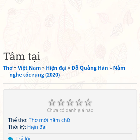
Tâm tại
Thơ
»
Việt Nam
»
Hiện đại
»
Đỗ Quảng Hàn
»
Nằm
nghe tóc rụng (2020)
☆
☆
☆
☆
☆
Chưa có đánh giá nào
Thể thơ:
Thơ mới năm chữ
Thời kỳ:
Hiện đại
Trả lời