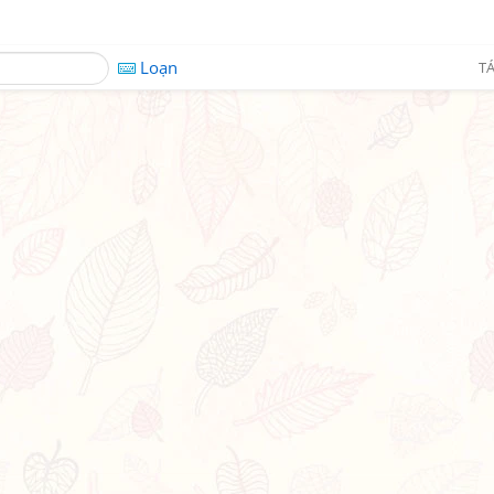
Loạn
TÁ