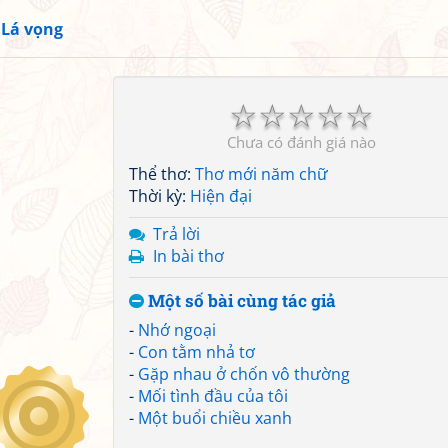
»
Lá vọng
☆
☆
☆
☆
☆
Chưa có đánh giá nào
Thể thơ:
Thơ mới năm chữ
Thời kỳ:
Hiện đại
Trả lời
In bài thơ
Một số bài cùng tác giả
-
Nhớ ngoại
-
Con tằm nhả tơ
-
Gặp nhau ở chốn vô thường
-
Mối tình đầu của tôi
-
Một buổi chiều xanh