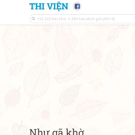
THI VIỆN
Như gã khờ