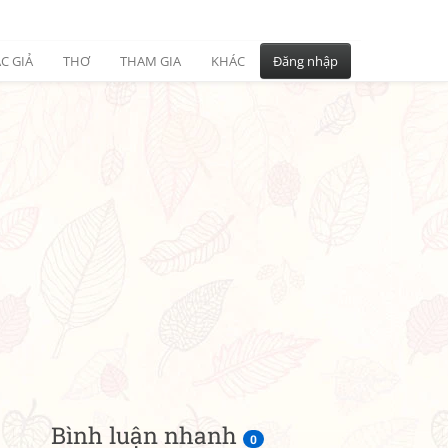
C GIẢ
THƠ
THAM GIA
KHÁC
Đăng nhập
Bình luận nhanh
0