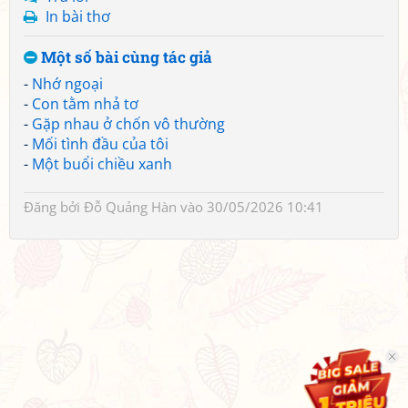
In bài thơ
Một số bài cùng tác giả
-
Nhớ ngoại
-
Con tằm nhả tơ
-
Gặp nhau ở chốn vô thường
-
Mối tình đầu của tôi
-
Một buổi chiều xanh
Đăng bởi
Đỗ Quảng Hàn
vào 30/05/2026 10:41