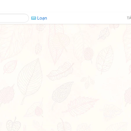
Loạn
TÁ