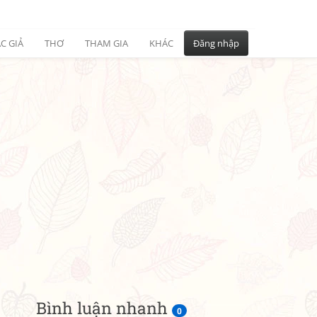
C GIẢ
THƠ
THAM GIA
KHÁC
Đăng nhập
Bình luận nhanh
0