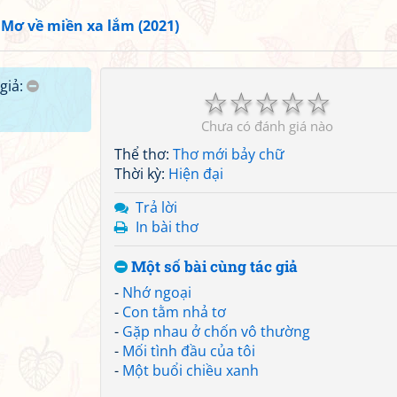
»
Mơ về miền xa lắm (2021)
giả:
☆
☆
☆
☆
☆
Chưa có đánh giá nào
Thể thơ:
Thơ mới bảy chữ
Thời kỳ:
Hiện đại
Trả lời
In bài thơ
Một số bài cùng tác giả
-
Nhớ ngoại
-
Con tằm nhả tơ
-
Gặp nhau ở chốn vô thường
-
Mối tình đầu của tôi
-
Một buổi chiều xanh