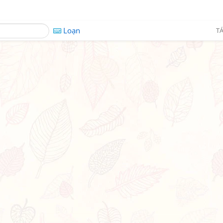
Loạn
TÁ