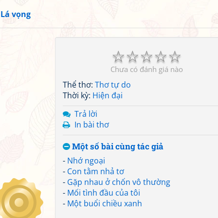
»
Lá vọng
☆
☆
☆
☆
☆
Chưa có đánh giá nào
Thể thơ:
Thơ tự do
Thời kỳ:
Hiện đại
Trả lời
In bài thơ
Một số bài cùng tác giả
-
Nhớ ngoại
-
Con tằm nhả tơ
-
Gặp nhau ở chốn vô thường
-
Mối tình đầu của tôi
-
Một buổi chiều xanh