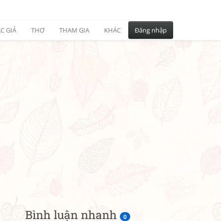
C GIẢ
THƠ
THAM GIA
KHÁC
Đăng nhập
Bình luận nhanh
0