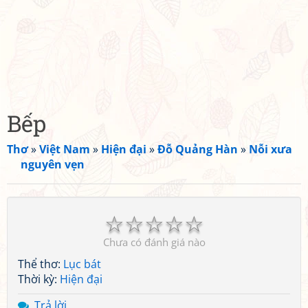
Bếp
Thơ
»
Việt Nam
»
Hiện đại
»
Đỗ Quảng Hàn
»
Nỗi xưa
nguyên vẹn
☆
☆
☆
☆
☆
Chưa có đánh giá nào
Thể thơ:
Lục bát
Thời kỳ:
Hiện đại
Trả lời