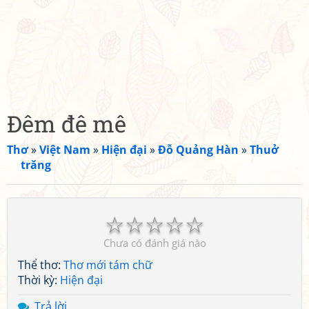
Đêm đê mê
Thơ
»
Việt Nam
»
Hiện đại
»
Đỗ Quảng Hàn
»
Thuở
trăng
☆
☆
☆
☆
☆
Chưa có đánh giá nào
Thể thơ:
Thơ mới tám chữ
Thời kỳ:
Hiện đại
Trả lời