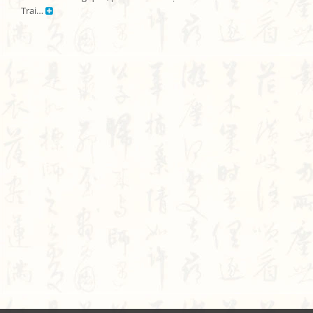
Trai… 
Bạn bị lạc trong Thi Viện vì có nội dung quá đồ sộ?
Chỉ dẫn làm quen