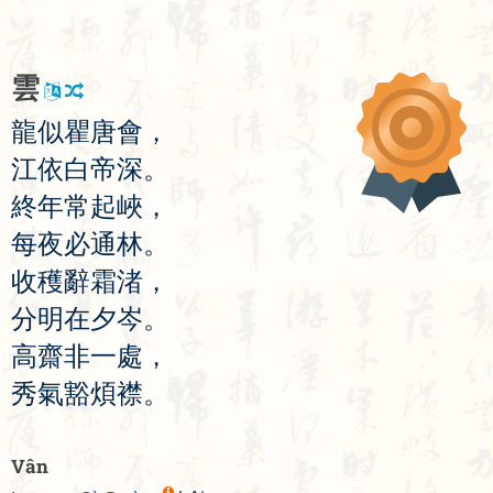
雲
龍
似
瞿
唐
會
，
江
依
白
帝
深
。
終
年
常
起
峽
，
每
夜
必
通
林
。
收
穫
辭
霜
渚
，
分
明
在
夕
岑
。
高
齋
非
一
處
，
秀
氣
豁
煩
襟
。
Vân