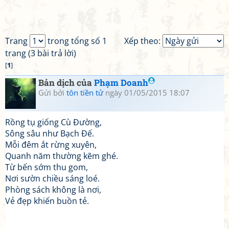
Trang
trong tổng số 1
Xếp theo:
trang (3 bài trả lời)
[
1
]
Bản dịch của
Phạm Doanh
Gửi bởi
tôn tiền tử
ngày 01/05/2015 18:07
Rồng tụ giống Cù Đường,
Sông sâu như Bạch Đế.
Mỗi đêm ắt rừng xuyên,
Quanh năm thường kẽm ghé.
Từ bến sớm thu gom,
Nơi sườn chiều sáng loé.
Phòng sách không là nơi,
Vẻ đẹp khiến buồn tẻ.