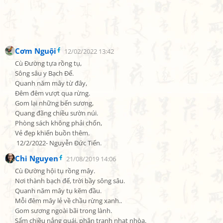
Cơm Nguội
12/02/2022 13:42
Cù Đường tựa rồng tụ,

Sông sâu y Bạch Đế.

Quanh năm mây từ đây,

Đêm đêm vượt qua rừng.

Gom lại những bến sương,

Quang đãng chiều sườn núi.

Phòng sách không phải chốn,

Vẻ đẹp khiến buồn thêm.

 12/2/2022- Nguyễn Đức Tiến.
Chi Nguyen
21/08/2019 14:06
Cù Đường hội tụ rồng mây.

Nơi thành bạch đế, trời bầy sông sâu.

Quanh năm mây tụ kẽm đầu.

Mỗi đêm mây lẻ về chầu rừng xanh..

Gom sương ngoài bãi trong lành.

Sẩm chiều nắng quái, phân tranh nhạt nhòa.
