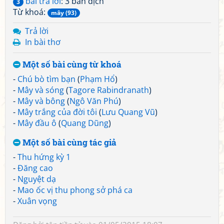
bài trả lời
: 3 bản dịch
3
Từ khoá:
mây (93)
Trả lời
In bài thơ
Một số bài cùng từ khoá
-
Chú bò tìm bạn
(
Phạm Hổ
)
-
Mây và sóng
(
Tagore Rabindranath
)
-
Mây và bông
(
Ngô Văn Phú
)
-
Mây trắng của đời tôi
(
Lưu Quang Vũ
)
-
Mây đầu ô
(
Quang Dũng
)
Một số bài cùng tác giả
-
Thu hứng kỳ 1
-
Đăng cao
-
Nguyệt dạ
-
Mao ốc vị thu phong sở phá ca
-
Xuân vọng