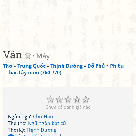
Vân
雲 • Mây
Thơ
»
Trung Quốc
»
Thịnh Đường
»
Đỗ Phủ
»
Phiêu
bạc tây nam (760-770)
☆
☆
☆
☆
☆
Chưa có đánh giá nào
Ngôn ngữ:
Chữ Hán
Thể thơ:
Ngũ ngôn bát cú
Thời kỳ:
Thịnh Đường