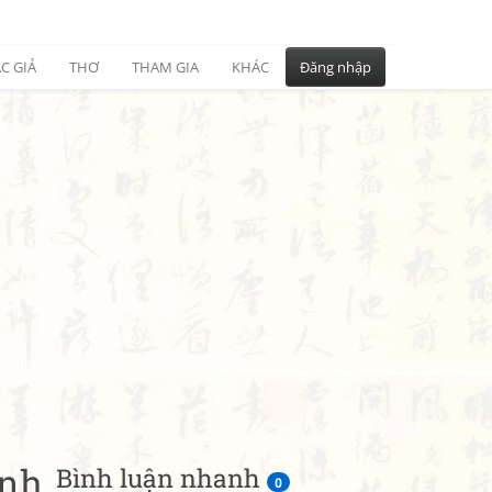
C GIẢ
THƠ
THAM GIA
KHÁC
Đăng nhập
ỉnh
Bình luận nhanh
0