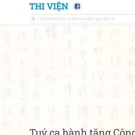
THI VIỆN
Tuý ca hành tặng Côn