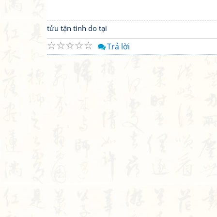
tửu tận tình do tại
☆
☆
☆
☆
☆
Trả lời