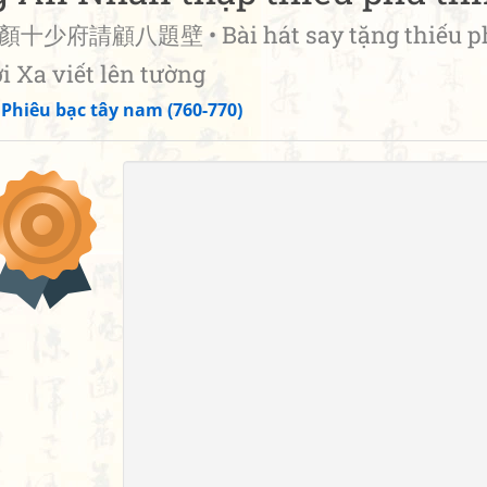
府請顧八題壁 • Bài hát say tặng thiếu p
 Xa viết lên tường
»
Phiêu bạc tây nam (760-770)