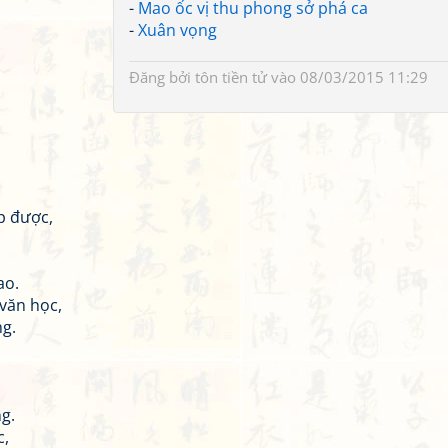
-
Mao ốc vị thu phong sở phá ca
-
Xuân vọng
Đăng bởi
tôn tiền tử
vào 08/03/2015 11:29
p được,
ao.
văn học,
ng.
g.
c,