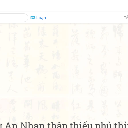
Loạn
TÁ
g An Nhan thập thiếu phủ th