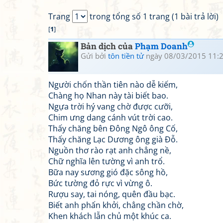
Trang
trong tổng số 1 trang (1 bài trả lời)
[
1
]
Bản dịch của
Phạm Doanh
Gửi bởi
tôn tiền tử
ngày 08/03/2015 11:
Người chốn thần tiên nào dễ kiếm,
Chàng họ Nhan này tài biết bao.
Ngựa trời hý vang chờ được cưỡi,
Chim ưng dang cánh vút trời cao.
Thấy chăng bên Đông Ngô ông Cố,
Thấy chăng Lạc Dương ông già Đỗ.
Nguồn thơ rào rạt anh chẳng nề,
Chữ nghĩa lên tường vì anh trổ.
Bữa nay sương gió đặc sông hồ,
Bức tường đỏ rực vì vừng ô.
Rượu say, tai nóng, quên đầu bạc.
Biết anh phấn khởi, chẳng chần chờ,
Khen khách lẫn chủ một khúc ca.