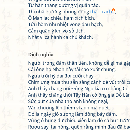
Từ hàn thăng đường vị quân tảo.
Thị nhật sương phong đống
thất trạch
,
Ô Man lạc chiếu hàm xích bích.
Tửu hàm nhĩ nhiệt vong đầu bạch,
Cảm quân ý khí vô sở tích,
Nhất vi ca hành ca chủ khách.
Dịch nghĩa
Người trong đám thần tiên, không dễ gì mà gặ
Cái ông họ Nhan này tài cao xuất chúng.
Ngựa trời hý dài đợi cưỡi chạy,
Chim ưng mùa thu sẵn sàng cánh đề vút trời c
Anh thấy chăng nơi Đông Ngô kia có chàng Cố 
Anh thấy chăng thời Tây Hán có ông già Đỗ Lă
Sức bút của nhà thơ anh không ngại,
Văn chương lên thềm vì anh mà quét.
Đó là ngày gió sương làm đông bảy đầm,
Vừng ô hung dữ chiếu xiên làm đỏ cả bức tườn
Rượu say, tai nóng, quên rằng mình đầu đã bạ