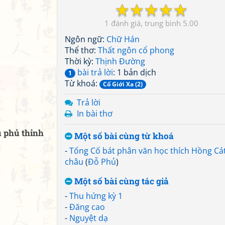
☆
☆
☆
☆
☆
1
5.00
Ngôn ngữ:
Chữ Hán
Thể thơ:
Thất ngôn cổ phong
Thời kỳ:
Thịnh Đường
bài trả lời
: 1 bản dịch
1
Từ khoá:
Cố Giới Xa (2)
Trả lời
In bài thơ
 phủ thỉnh
Một số bài cùng từ khoá
-
Tống Cố bát phân văn học thích Hồng Cá
châu
(
Đỗ Phủ
)
Một số bài cùng tác giả
-
Thu hứng kỳ 1
-
Đăng cao
-
Nguyệt dạ