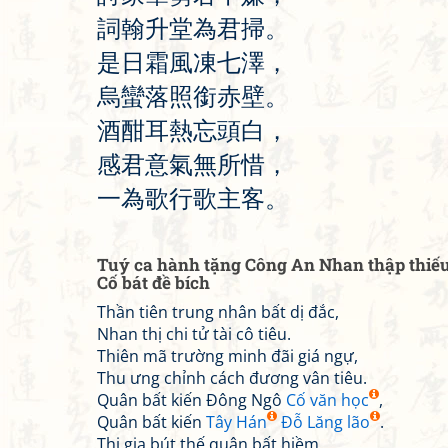
詞
翰
升
堂
為
君
掃
。
是
日
霜
風
凍
七
澤
，
烏
蠻
落
照
銜
赤
壁
。
酒
酣
耳
熱
忘
頭
白
，
感
君
意
氣
無
所
惜
，
一
為
歌
行
歌
主
客
。
Tuý ca hành tặng Công An Nhan thập thiếu
Cố bát đề bích
Thần tiên trung nhân bất dị đắc,
Nhan thị chi tử tài cô tiêu.
Thiên mã trường minh đãi giá ngự,
Thu ưng chỉnh cách đương vân tiêu.
Quân bất kiến Đông Ngô
Cố văn học
,
Quân bất kiến
Tây Hán
Đỗ Lăng lão
.
Thi gia bút thế quân bất hiềm,