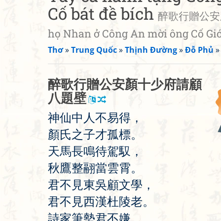
Cố bát đề bích
醉歌行贈公安顏十少
họ Nhan ở Công An mời ông Cố Giới
Thơ
»
Trung Quốc
»
Thịnh Đường
»
Đỗ Phủ
醉
歌
行
贈
公
安
顏
十
少
府
請
顧
八
題
壁
神
仙
中
人
不
易
得
，
顏
氏
之
子
才
孤
標
。
天
馬
長
鳴
待
駕
馭
，
秋
鷹
整
翮
當
雲
霄
。
君
不
見
東
吳
顧
文
學
，
君
不
見
西
漢
杜
陵
老
。
詩
家
筆
勢
君
不
嫌
，