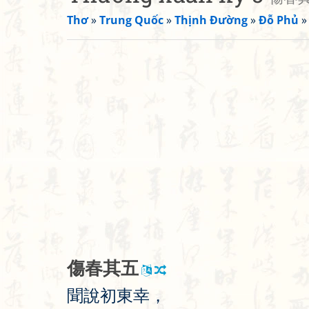
Thơ
»
Trung Quốc
»
Thịnh Đường
»
Đỗ Phủ
傷
春
其
五
聞
說
初
東
幸
，