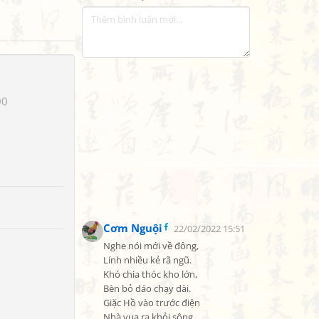
00
Cơm Nguội
22/02/2022 15:51
Nghe nói mới về đông,

Lính nhiều kẻ rã ngũ.

Khó chia thóc kho lớn,

Bèn bỏ dáo chạy dài.

Giặc Hồ vào trước điện

Nhà vua ra khỏi sông.
