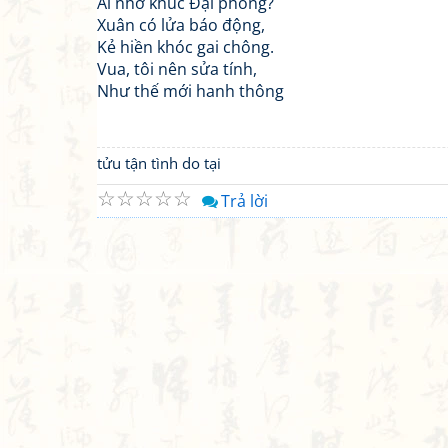
Ai nhớ khúc Đại phong?
Xuân có lửa báo động,
Kẻ hiền khóc gai chông.
Vua, tôi nên sửa tính,
Như thế mới hanh thông
tửu tận tình do tại
☆
☆
☆
☆
☆
Trả lời