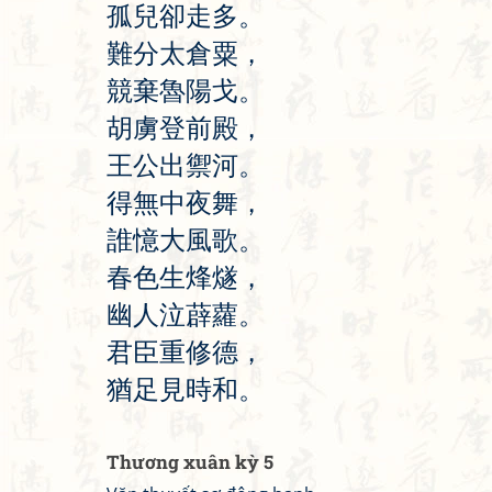
孤
兒
卻
走
多
。
難
分
太
倉
粟
，
競
棄
魯
陽
戈
。
胡
虜
登
前
殿
，
王
公
出
禦
河
。
得
無
中
夜
舞
，
誰
憶
大
風
歌
。
春
色
生
烽
燧
，
幽
人
泣
薜
蘿
。
君
臣
重
修
德
，
猶
足
見
時
和
。
Thương xuân kỳ 5