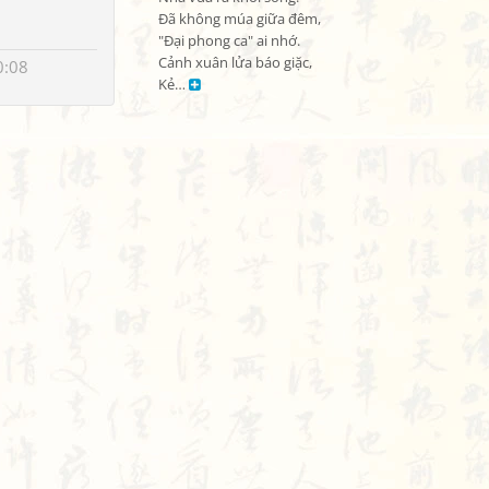
Đã không múa giữa đêm,

"Đại phong ca" ai nhớ.

Cảnh xuân lửa báo giặc,

0:08
Kẻ… 