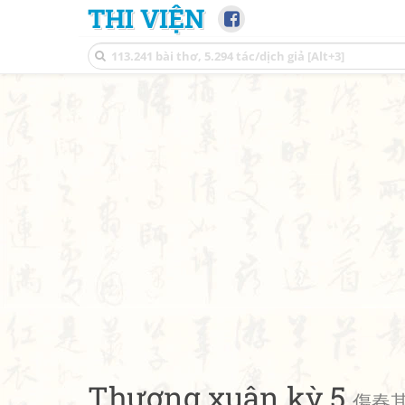
THI VIỆN
Thương xuân kỳ 5
傷春其五