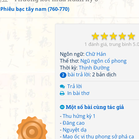
»
Phiêu bạc tây nam (760-770)
☆
☆
☆
☆
☆
1
5.
Ngôn ngữ:
Chữ Hán
Thể thơ:
Ngũ ngôn cổ phong
Thời kỳ:
Thịnh Đường
bài trả lời
: 2 bản dịch
2
Trả lời
In bài thơ
Một số bài cùng tác giả
-
Thu hứng kỳ 1
-
Đăng cao
-
Nguyệt dạ
-
Mao ốc vị thu phong sở phá ca