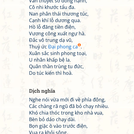
Văn thuyết sơ đông hạnh,
Cô nhi khước tẩu đa.
Nan phân thái thương túc,
Cạnh khí lỗ dương qua.
Hồ lỗ đăng tiền điện,
Vương công xuất ngự hà.
Đắc vô trung dạ vũ,
Thuỳ ức
Đại phong ca
.
Xuân sắc sinh phong toại,
U nhân khấp bệ la.
Quân thần trùng tu đức,
Do túc kiến thì hoà.
Dịch nghĩa
Nghe nói vừa mới đi về phía đông,
Các chàng rã ngũ đã bỏ chạy nhiều.
Khó chia thóc trong kho nhà vua,
Bèn bỏ dáo chạy dài.
Bọn giặc ồ vào trước điện,
Vua ra khỏi sông.