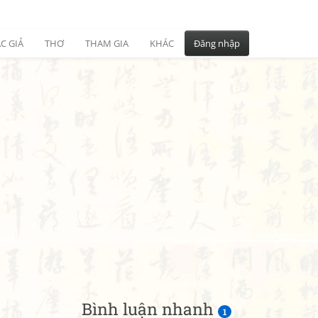
C GIẢ
THƠ
THAM GIA
KHÁC
Đăng nhập
Bình luận nhanh
1