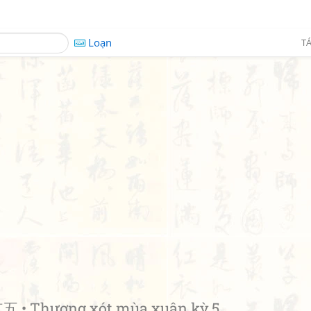
Loạn
TÁ
 • Thương xót mùa xuân kỳ 5