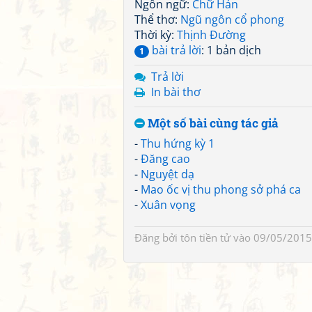
Ngôn ngữ:
Chữ Hán
Thể thơ:
Ngũ ngôn cổ phong
Thời kỳ:
Thịnh Đường
bài trả lời
: 1 bản dịch
1
Trả lời
In bài thơ
Một số bài cùng tác giả
-
Thu hứng kỳ 1
-
Đăng cao
-
Nguyệt dạ
-
Mao ốc vị thu phong sở phá ca
-
Xuân vọng
Đăng bởi
tôn tiền tử
vào 09/05/2015