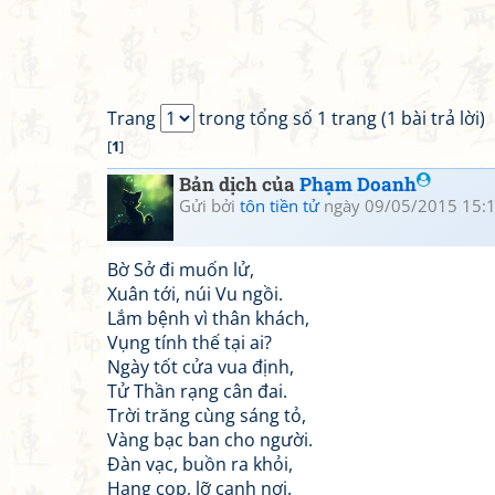
Trang
trong tổng số 1 trang (1 bài trả lời)
[
1
]
Bản dịch của
Phạm Doanh
Gửi bởi
tôn tiền tử
ngày 09/05/2015 15:
Bờ Sở đi muốn lử,
Xuân tới, núi Vu ngồi.
Lắm bệnh vì thân khách,
Vụng tính thế tại ai?
Ngày tốt cửa vua định,
Tử Thần rạng cân đai.
Trời trăng cùng sáng tỏ,
Vàng bạc ban cho người.
Đàn vạc, buồn ra khỏi,
Hang cọp, lỡ cạnh nơi.