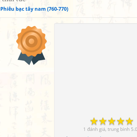
»
Phiêu bạc tây nam (760-770)
☆
☆
☆
☆
☆
1
5.