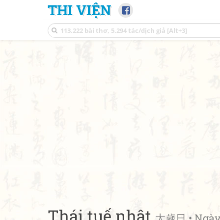
THI VIỆN
Thái tuế nhật
太歲日 • Ngày 