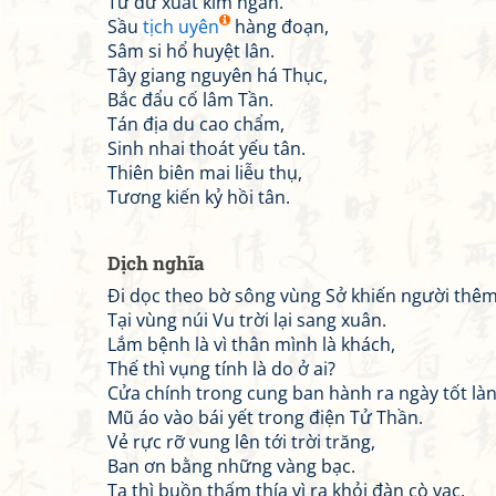
Tứ dữ xuất kim ngân.
Sầu
tịch uyên
hàng đoạn,
Sâm si hổ huyệt lân.
Tây giang nguyên há Thục,
Bắc đẩu cố lâm Tần.
Tán địa du cao chẩm,
Sinh nhai thoát yếu tân.
Thiên biên mai liễu thụ,
Tương kiến kỷ hồi tân.
Dịch nghĩa
Đi dọc theo bờ sông vùng Sở khiến người thêm
Tại vùng núi Vu trời lại sang xuân.
Lắm bệnh là vì thân mình là khách,
Thế thì vụng tính là do ở ai?
Cửa chính trong cung ban hành ra ngày tốt làn
Mũ áo vào bái yết trong điện Tử Thần.
Vẻ rực rỡ vung lên tới trời trăng,
Ban ơn bằng những vàng bạc.
Ta thì buồn thấm thía vì ra khỏi đàn cò vạc.