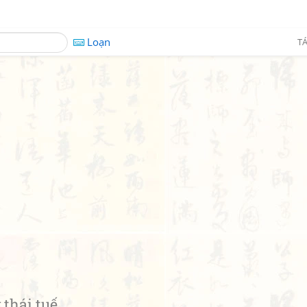
Loạn
TÁ
thái tuế