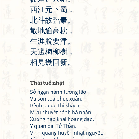
西
江
元
下
蜀
，
北
斗
故
臨
秦
。
散
地
逾
高
枕
，
生
涯
脫
要
津
。
天
邊
梅
柳
樹
，
相
見
幾
回
新
。
Thái tuế nhật
Sở ngạn hành tương lão,
Vu sơn toạ phục xuân.
Bệnh đa do thị khách,
Mưu chuyết cánh hà nhân.
Xương hạp khai hoàng đạo,
Y quan bái Tử Thần.
Vinh quang huyền nhật nguyệt,