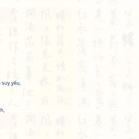
 suy yếu,
h,