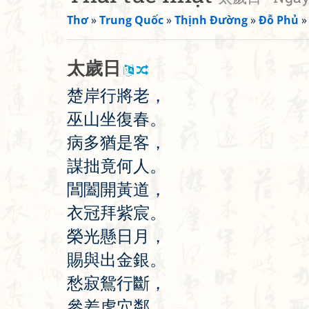
Thơ
»
Trung Quốc
»
Thịnh Đường
»
Đỗ Phủ
太
歲
日
楚
岸
行
將
老
，
巫
山
坐
復
春
。
病
多
猶
是
客
，
謀
拙
竟
何
人
。
閶
闔
開
黃
道
，
衣
冠
拜
紫
宸
。
榮
光
懸
日
月
，
賜
與
出
金
銀
。
愁
寂
鴛
行
斷
，
參
差
虎
穴
鄰
。