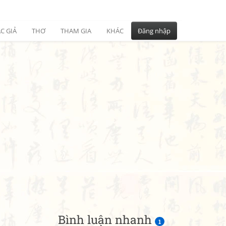
C GIẢ
THƠ
THAM GIA
KHÁC
Đăng nhập
Bình luận nhanh
1