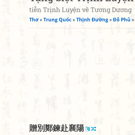
tiễn Trịnh Luyện về Tương Dương
Thơ
»
Trung Quốc
»
Thịnh Đường
»
Đỗ Phủ
贈
別
鄭
鍊
赴
襄
陽