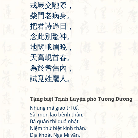
戎
馬
交
馳
際
，
柴
門
老
病
身
。
把
君
詩
過
日
，
念
此
別
驚
神
。
地
闊
峨
眉
晚
，
天
高
峴
首
春
。
為
於
耆
舊
內
，
試
覓
姓
龐
人
。
Tặng biệt Trịnh Luyện phó Tương Dương
Nhung mã giao trì tế,
Sài môn lão bệnh thân,
Bả quân thi quá nhật,
Niệm thử biệt kinh thần.
Địa khoát Nga Mi vãn,