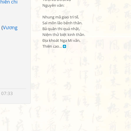
hiên chi
Nguyên văn:

Nhung mã giao trì tế,

Saì môn lão bệnh thân.

1
(
Vương
Bả quân thi quá nhật,

Niệm thử biệt kinh thần.

Địa khoát Nga Mi vãn,

Thiên cao… 
 07:33