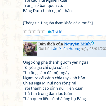
Trời cao, núi Nghiễn xuân.
Trong số bạn quen cũ,
Bàng Đức chính người thân.
[Thông tin 1 nguồn tham khảo đã được ẩn]
☆
☆
☆
☆
☆
Trả lời
Bản dịch của
Nguyễn Minh
Gửi bởi
Lâm Xuân Hương
ngày 08/01/20
Ông xông pha thanh gươm yên ngựa
Tôi yếu già chỉ dựa cửa sài
Thơ ông cầm đã một ngày
Ngẫm ra cái cảnh chia tay kinh hồn
Chiều Nga Mi núi non rộng rãi
Trời thanh cao đỉnh núi Hiện xuân
Thử tìm trong đám lục tuần
Thân quen liệu có nhà ông họ Bàng.