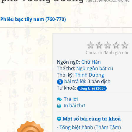
»
Phiêu bạc tây nam (760-770)
☆
☆
☆
☆
☆
Chưa có đánh giá nào
Ngôn ngữ:
Chữ Hán
Thể thơ:
Ngũ ngôn bát cú
Thời kỳ:
Thịnh Đường
bài trả lời
: 3 bản dịch
3
Từ khoá:
tống biệt (265)
Trả lời
In bài thơ
Một số bài cùng từ khoá
-
Tống biệt hành
(
Thâm Tâm
)