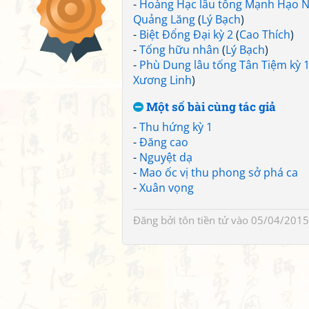
-
Hoàng Hạc lâu tống Mạnh Hạo N
Quảng Lăng
(
Lý Bạch
)
-
Biệt Đổng Đại kỳ 2
(
Cao Thích
)
-
Tống hữu nhân
(
Lý Bạch
)
-
Phù Dung lâu tống Tân Tiệm kỳ 
Xương Linh
)
Một số bài cùng tác giả
-
Thu hứng kỳ 1
-
Đăng cao
-
Nguyệt dạ
-
Mao ốc vị thu phong sở phá ca
-
Xuân vọng
Đăng bởi
tôn tiền tử
vào 05/04/2015