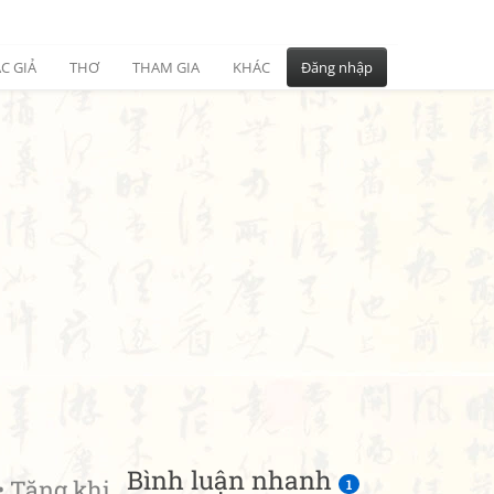
C GIẢ
THƠ
THAM GIA
KHÁC
Đăng nhập
Bình luận nhanh
Tặng khi
1