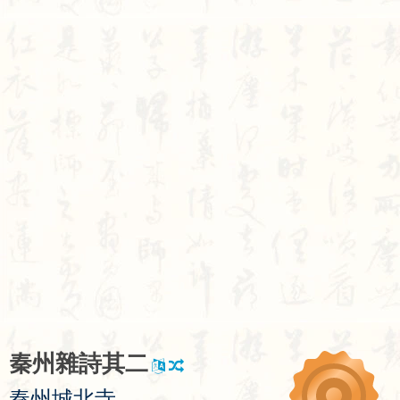
秦
州
雜
詩
其
二
秦
州
城
北
寺
，