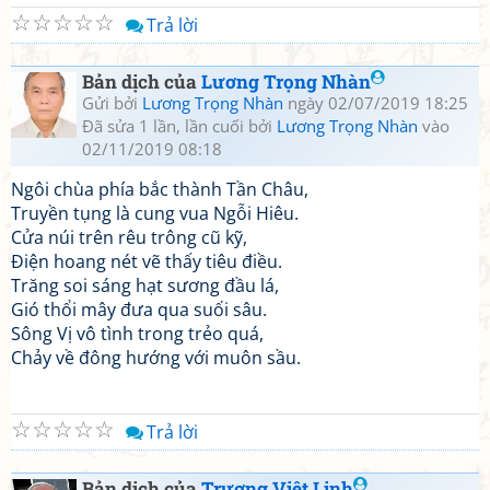
☆
☆
☆
☆
☆
Trả lời
Bản dịch của
Lương Trọng Nhàn
Gửi bởi
Lương Trọng Nhàn
ngày 02/07/2019 18:25
Đã sửa 1 lần, lần cuối bởi
Lương Trọng Nhàn
vào
02/11/2019 08:18
Ngôi chùa phía bắc thành Tần Châu,
Truyền tụng là cung vua Ngỗi Hiêu.
Cửa núi trên rêu trông cũ kỹ,
Điện hoang nét vẽ thấy tiêu điều.
Trăng soi sáng hạt sương đầu lá,
Gió thổi mây đưa qua suối sâu.
Sông Vị vô tình trong trẻo quá,
Chảy về đông hướng với muôn sầu.
☆
☆
☆
☆
☆
Trả lời
Bản dịch của
Trương Việt Linh