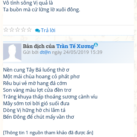
Vô tình sông Vị quả là
Ta buồn mà cứ lững lờ xuôi đông.
☆
☆
☆
☆
☆
Trả lời
Bản dịch của
Trần Tế Xương
Gửi bởi
dt@n
ngày 24/05/2019 15:39
Nền cung Tây Bá luống thờ ơ
Một mái chùa hoang cỏ phất phơ
Rêu bụi vẻ mờ hang đá cớm
Son vàng màu lợt cửa đền trơ
Trăng khuya thấp thoáng sương cành víu
Mây sớm tơi bời gió suối đưa
Dòng Vị hững hờ chi lắm tá
Bến Đông để chút mấy vần thơ
[Thông tin 1 nguồn tham khảo đã được ẩn]