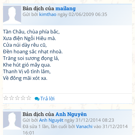
Bản dịch của
mailang
Gửi bởi
kimthao
ngày 02/06/2009 06:35
Tần Châu, chùa phía bắc,
Xưa điện Ngỗi Hiêu mà.
Cửa núi dày rêu cũ,
Đền hoang sắc nhạt nhoà.
Trăng soi sương đọng lá,
Khe hút gió mây qua.
Thanh Vị vô tình lắm,
Về đông mãi xót xa.
☆
☆
☆
☆
☆
Trả lời
Bản dịch của
Anh Nguyên
Gửi bởi
Anh Nguyêt
ngày 31/12/2014 08:23
Đã sửa 1 lần, lần cuối bởi
Vanachi
vào 31/12/2014
16:01