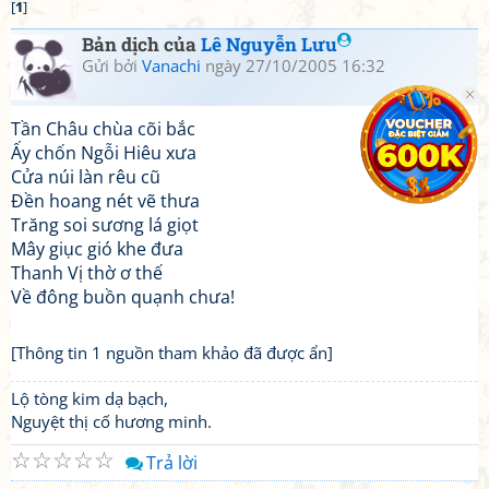
[
1
]
Bản dịch của
Lê Nguyễn Lưu
Gửi bởi
Vanachi
ngày 27/10/2005 16:32
Tần Châu chùa cõi bắc
Ấy chốn Ngỗi Hiêu xưa
Cửa núi làn rêu cũ
Đền hoang nét vẽ thưa
Trăng soi sương lá giọt
Mây giục gió khe đưa
Thanh Vị thờ ơ thế
Về đông buồn quạnh chưa!
[Thông tin 1 nguồn tham khảo đã được ẩn]
Lộ tòng kim dạ bạch,
Nguyệt thị cố hương minh.
☆
☆
☆
☆
☆
Trả lời