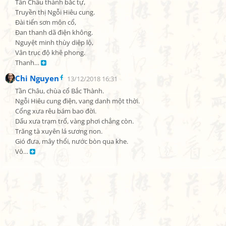
Tân Châu thành bắc tự,

Truyền thị Ngỗi Hiêu cung.

Đài tiển sơn môn cổ,

Đan thanh dã điện không.

Nguyệt minh thùy diệp lộ,

Vân trục độ khê phong.

Thanh… 
Chi Nguyen
13/12/2018 16:31
Tần Châu, chùa cổ Bắc Thành.

Ngỗi Hiêu cung điện, vang danh một thời.

Cổng xưa rêu bám bao đời.

Dấu xưa trạm trổ, vàng phơi chẳng còn.

Trăng tà xuyên lá sương non.

Gió đưa, mây thổi, nước bòn qua khe.

Vô… 