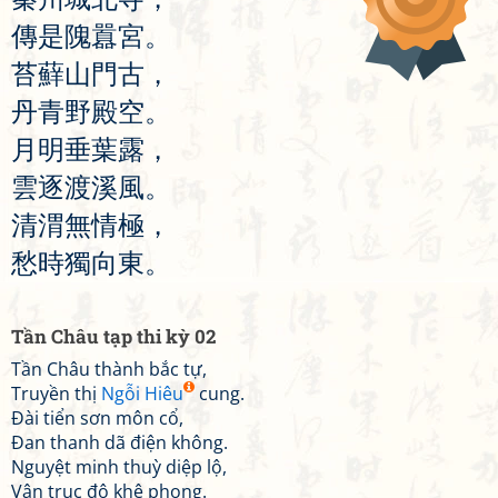
傳
是
隗
囂
宮
。
苔
蘚
山
門
古
，
丹
青
野
殿
空
。
月
明
垂
葉
露
，
雲
逐
渡
溪
風
。
清
渭
無
情
極
，
愁
時
獨
向
東
。
Tần Châu tạp thi kỳ 02
Tần Châu thành bắc tự,
Truyền thị
Ngỗi Hiêu
cung.
Đài tiển sơn môn cổ,
Đan thanh dã điện không.
Nguyệt minh thuỳ diệp lộ,
Vân trục độ khê phong.