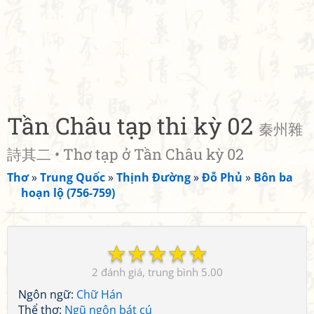
Tần Châu tạp thi kỳ 02
秦州雜
詩其二 • Thơ tạp ở Tần Châu kỳ 02
Thơ
»
Trung Quốc
»
Thịnh Đường
»
Đỗ Phủ
»
Bôn ba
hoạn lộ (756-759)
☆
☆
☆
☆
☆
2
5.00
Ngôn ngữ:
Chữ Hán
Thể thơ:
Ngũ ngôn bát cú