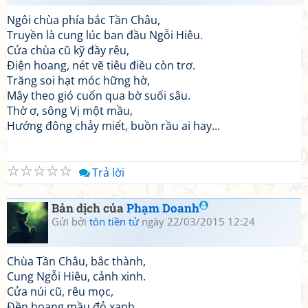
Ngôi chùa phía bắc Tần Châu,
Truyền là cung lúc ban đầu Ngỗi Hiêu.
Cửa chùa cũ kỹ đầy rêu,
Điện hoang, nét vẽ tiêu điều còn trơ.
Trăng soi hạt móc hững hờ,
Mây theo gió cuốn qua bờ suối sâu.
Thờ ơ, sông Vị một mầu,
Hướng đông chảy miết, buồn rầu ai hay...
☆
☆
☆
☆
☆
Trả lời
Bản dịch của
Phạm Doanh
Gửi bởi
tôn tiền tử
ngày 22/03/2015 12:24
Chùa Tần Châu, bắc thành,
Cung Ngỗi Hiêu, cảnh xinh.
Cửa núi cũ, rêu mọc,
Đền hoang mầu đỏ xanh.