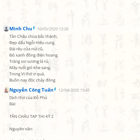
Minh Chu
10/05/2020 12:26
Tần Châu chùa bắc thành,

Đẹp dấu Ngỗi Hiêu cung.

Đài rêu cửa núi cũ,

Đỏ xanh đồng điện hoang.

Trăng soi sương lá rủ,

Mây ruổi gió khe sang.

Trong Vị thờ ơ quá,

Buồn nay độc chảy đông
Nguyễn Công Tuấn
12/04/2020 15:45
Dịch thơ của Đỗ Phủ

Bài:

TẦN CHÂU TẠP THI KỲ 2

Nguyên văn:
