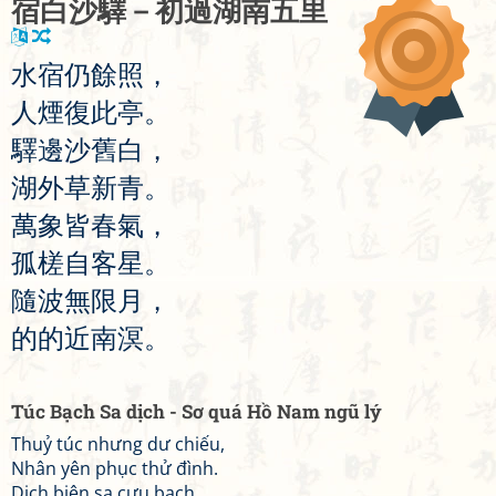
宿
白
沙
驛
－
初
過
湖
南
五
里
水
宿
仍
餘
照
，
人
煙
復
此
亭
。
驛
邊
沙
舊
白
，
湖
外
草
新
青
。
萬
象
皆
春
氣
，
孤
槎
自
客
星
。
隨
波
無
限
月
，
的
的
近
南
溟
。
Túc Bạch Sa dịch - Sơ quá Hồ Nam ngũ lý
Thuỷ túc nhưng dư chiếu,
Nhân yên phục thử đình.
Dịch biên sa cựu bạch,