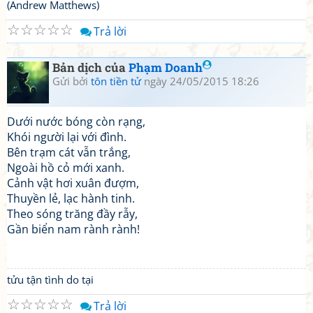
(Andrew Matthews)
☆
☆
☆
☆
☆
Trả lời
Bản dịch của
Phạm Doanh
Gửi bởi
tôn tiền tử
ngày 24/05/2015 18:26
Dưới nước bóng còn rạng,
Khói người lại với đình.
Bên trạm cát vẫn trắng,
Ngoài hồ cỏ mới xanh.
Cảnh vật hơi xuân đượm,
Thuyền lẻ, lạc hành tinh.
Theo sóng trăng đầy rẫy,
Gần biển nam rành rành!
tửu tận tình do tại
☆
☆
☆
☆
☆
Trả lời