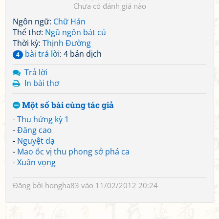
Chưa có đánh giá nào
Ngôn ngữ:
Chữ Hán
Thể thơ:
Ngũ ngôn bát cú
Thời kỳ:
Thịnh Đường
bài trả lời
: 4 bản dịch
4
Trả lời
In bài thơ
Một số bài cùng tác giả
-
Thu hứng kỳ 1
-
Đăng cao
-
Nguyệt dạ
-
Mao ốc vị thu phong sở phá ca
-
Xuân vọng
Đăng bởi
hongha83
vào 11/02/2012 20:24