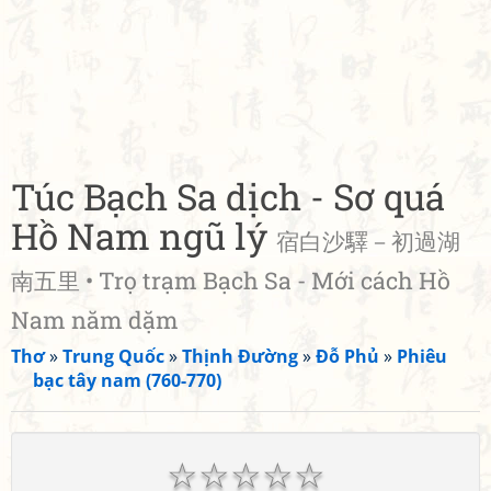
Túc Bạch Sa dịch - Sơ quá
Hồ Nam ngũ lý
宿白沙驛－初過湖
南五里 • Trọ trạm Bạch Sa - Mới cách Hồ
Nam năm dặm
Thơ
»
Trung Quốc
»
Thịnh Đường
»
Đỗ Phủ
»
Phiêu
bạc tây nam (760-770)
☆
☆
☆
☆
☆