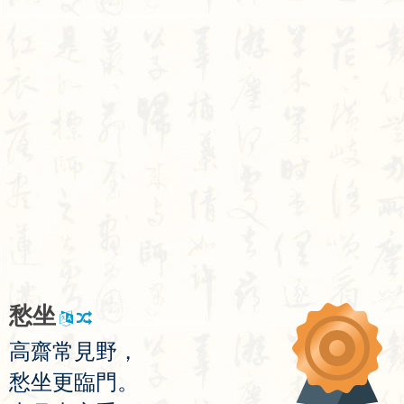
愁
坐
高
齋
常
見
野
，
愁
坐
更
臨
門
。