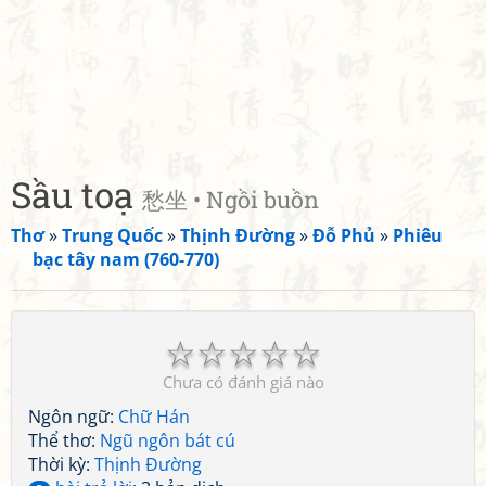
Sầu toạ
愁坐 • Ngồi buồn
Thơ
»
Trung Quốc
»
Thịnh Đường
»
Đỗ Phủ
»
Phiêu
bạc tây nam (760-770)
☆
☆
☆
☆
☆
Chưa có đánh giá nào
Ngôn ngữ:
Chữ Hán
Thể thơ:
Ngũ ngôn bát cú
Thời kỳ:
Thịnh Đường