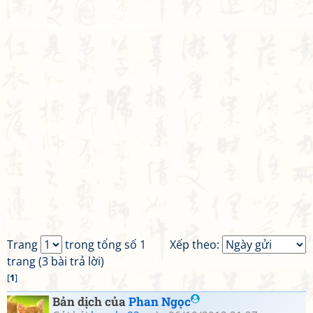
Trang
trong tổng số 1
Xếp theo:
trang (3 bài trả lời)
[
1
]
Bản dịch của
Phan Ngọc