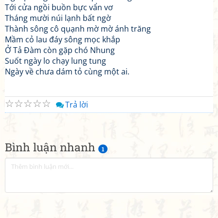
Tới cửa ngồi buồn bực vẩn vơ
Tháng mười núi lạnh bất ngờ
Thành sông cô qụạnh mờ mờ ánh trăng
Mầm cỏ lau đáy sông mọc khắp
Ở Tả Đàm còn gặp chó Nhung
Suốt ngày lo chạy lung tung
Ngày về chưa dám tỏ cùng một ai.
☆
☆
☆
☆
☆
Trả lời
Bình luận nhanh
1