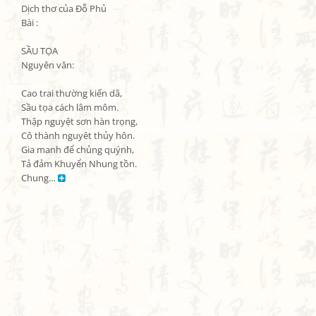
Dịch thơ của Đỗ Phủ

Bài :

SẦU TỌA

Nguyên văn:

Cao trai thường kiến dã,

Sầu tọa cách lâm môm.

Thập nguyệt sơn hàn trọng,

Cô thành nguyêt thủy hôn.

Gia manh để chủng quýnh,

Tả đảm Khuyển Nhung tồn.

Chung… 