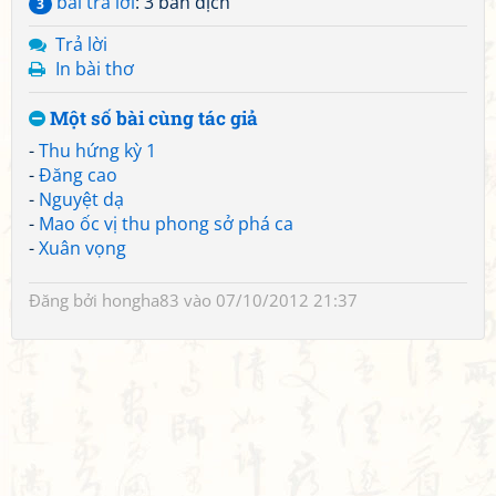
bài trả lời
: 3 bản dịch
3
Trả lời
In bài thơ
Một số bài cùng tác giả
-
Thu hứng kỳ 1
-
Đăng cao
-
Nguyệt dạ
-
Mao ốc vị thu phong sở phá ca
-
Xuân vọng
Đăng bởi
hongha83
vào 07/10/2012 21:37