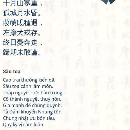
十
月
山
寒
重
，
孤
城
月
水
昏
。
葭
萌
氐
種
迥
，
左
擔
犬
戎
存
。
終
日
憂
奔
走
，
歸
期
未
敢
論
。
Sầu toạ
Cao trai thường kiến dã,
Sầu toạ cánh lâm môn.
Thập nguyệt sơn hàn trọng,
Cô thành nguyệt thuỷ hôn.
Gia manh để chủng quýnh,
Tả Đảm khuyển Nhung tồn.
Chung nhật ưu bôn tẩu,
Quy kỳ vị cảm luân.