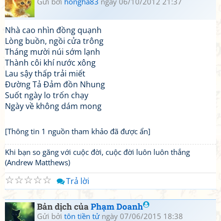
Gửi bởi
hongha83
ngày 06/10/2012 21:37
Nhà cao nhìn đồng quạnh
Lòng buồn, ngồi cửa trông
Tháng mười núi sớm lạnh
Thành côi khí nước xông
Lau sậy thấp trải miết
Đường Tả Đảm đồn Nhung
Suốt ngày lo trốn chạy
Ngày về không dám mong
[Thông tin 1 nguồn tham khảo đã được ẩn]
Khi bạn so găng với cuộc đời, cuộc đời luôn luôn thắng
(Andrew Matthews)
☆
☆
☆
☆
☆
Trả lời
Bản dịch của
Phạm Doanh
Gửi bởi
tôn tiền tử
ngày 07/06/2015 18:38