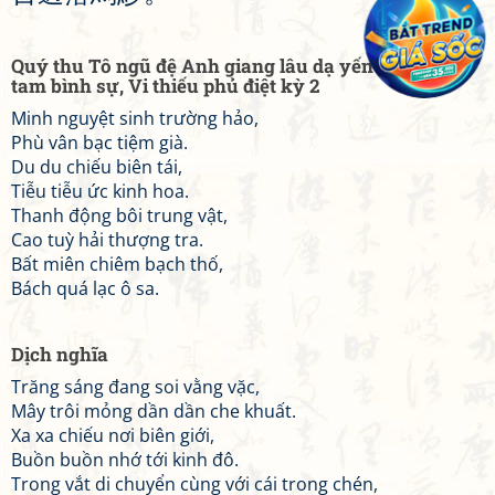
Quý thu Tô ngũ đệ Anh giang lâu dạ yến Thôi thập
tam bình sự, Vi thiếu phủ điệt kỳ 2
Minh nguyệt sinh trường hảo,
Phù vân bạc tiệm già.
Du du chiếu biên tái,
Tiễu tiễu ức kinh hoa.
Thanh động bôi trung vật,
Cao tuỳ hải thượng tra.
Bất miên chiêm bạch thố,
Bách quá lạc ô sa.
Dịch nghĩa
Trăng sáng đang soi vằng vặc,
Mây trôi mỏng dần dần che khuất.
Xa xa chiếu nơi biên giới,
Buồn buồn nhớ tới kinh đô.
Trong vắt di chuyển cùng với cái trong chén,