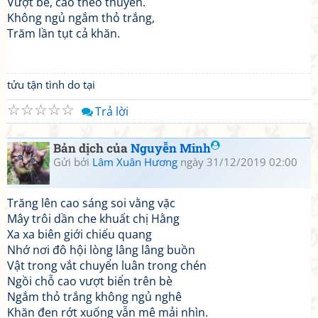
Vượt bể, cao theo thuyền.
Không ngủ ngắm thỏ trắng,
Trăm lần tụt cả khăn.
tửu tận tình do tại
☆
☆
☆
☆
☆
Trả lời
Bản dịch của
Nguyễn Minh
Gửi bởi
Lâm Xuân Hương
ngày 31/12/2019 02:00
Trăng lên cao sáng soi vằng vặc
Mây trôi dần che khuất chị Hằng
Xa xa biên giới chiếu quang
Nhớ nơi đô hội lòng lâng lâng buồn
Vật trong vắt chuyển luân trong chén
Ngồi chỗ cao vượt biển trên bè
Ngắm thỏ trắng không ngủ nghê
Khăn đen rớt xuống vẫn mê mải nhìn.