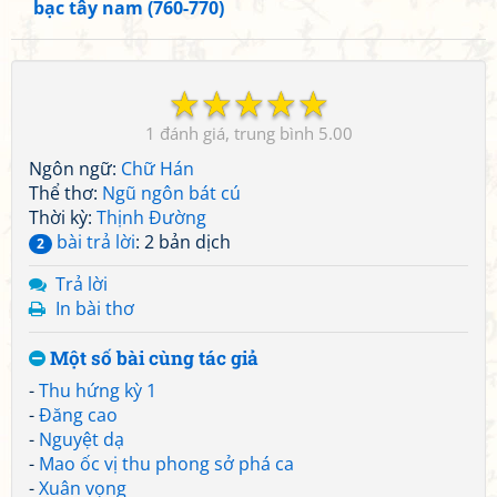
bạc tây nam (760-770)
☆
☆
☆
☆
☆
1
5.00
Ngôn ngữ:
Chữ Hán
Thể thơ:
Ngũ ngôn bát cú
Thời kỳ:
Thịnh Đường
bài trả lời
: 2 bản dịch
2
Trả lời
In bài thơ
Một số bài cùng tác giả
-
Thu hứng kỳ 1
-
Đăng cao
-
Nguyệt dạ
-
Mao ốc vị thu phong sở phá ca
-
Xuân vọng