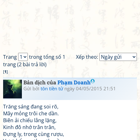
Trang
trong tổng số 1
Xếp theo:
trang (2 bài trả lời)
[
1
]
Bản dịch của
Phạm Doanh
Gửi bởi
tôn tiền tử
ngày 04/05/2015 21:51
Trăng sáng đang soi rõ,
Mây mỏng trôi che dần.
Biên ải chiếu lẳng lặng,
Kinh đô nhớ trân trân,
Đựng ly, trong cùng rượu,