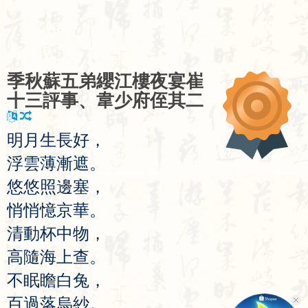
季
秋
蘇
五
弟
纓
江
樓
夜
宴
崔
十
三
評
事
、
韋
少
府
侄
其
二
明
月
生
長
好
，
浮
雲
薄
漸
遮
。
悠
悠
照
邊
塞
，
悄
悄
憶
京
華
。
清
動
杯
中
物
，
高
隨
海
上
查
。
不
眠
瞻
白
兔
，
百
過
落
烏
紗
。