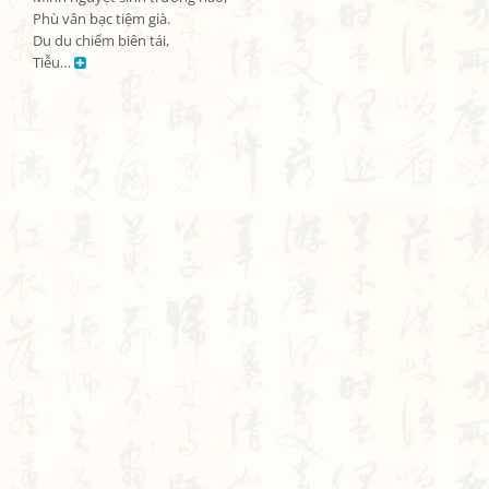
Phù vân bạc tiệm già.

Du du chiếm biên tái,

Tiễu… 