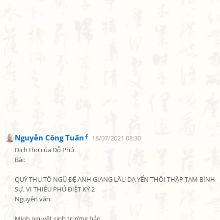
Nguyễn Công Tuấn
18/07/2021 08:30
Dịch thơ của Đỗ Phủ

Bài:

QUÝ THU TÔ NGŨ ĐỆ ANH GIANG LÂU DẠ YẾN THÔI THẬP TAM BÌNH 
SỰ, VI THIẾU PHỦ ĐIỆT KỲ 2

Nguyên văn:

Minh nguyệt sinh trường hảo,
