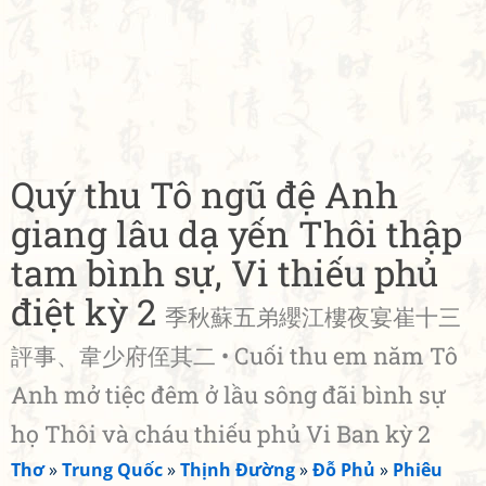
Quý thu Tô ngũ đệ Anh
giang lâu dạ yến Thôi thập
tam bình sự, Vi thiếu phủ
điệt kỳ 2
季秋蘇五弟纓江樓夜宴崔十三
評事、韋少府侄其二 • Cuối thu em năm Tô
Anh mở tiệc đêm ở lầu sông đãi bình sự
họ Thôi và cháu thiếu phủ Vi Ban kỳ 2
Thơ
»
Trung Quốc
»
Thịnh Đường
»
Đỗ Phủ
»
Phiêu