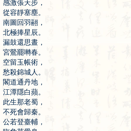
感
激
張
天
步
，
從
容
靜
塞
塵
。
南
圖
回
羽
翮
，
北
極
捧
星
辰
。
漏
鼓
還
思
晝
，
宮
鶯
罷
囀
春
。
空
留
玉
帳
術
，
愁
殺
錦
城
人
。
閣
道
通
丹
地
，
江
潭
隱
白
蘋
。
此
生
那
老
蜀
，
不
死
會
歸
秦
。
公
若
登
臺
輔
，