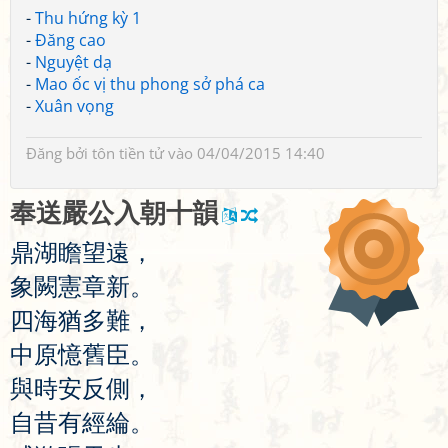
-
Thu hứng kỳ 1
-
Đăng cao
-
Nguyệt dạ
-
Mao ốc vị thu phong sở phá ca
-
Xuân vọng
Đăng bởi
tôn tiền tử
vào 04/04/2015 14:40
奉
送
嚴
公
入
朝
十
韻
鼎
湖
瞻
望
遠
，
象
闕
憲
章
新
。
四
海
猶
多
難
，
中
原
憶
舊
臣
。
與
時
安
反
側
，
自
昔
有
經
綸
。