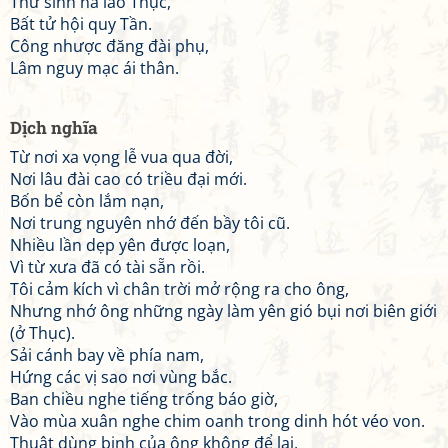
Thử sinh na lão Thục,
Bất tử hội quy Tần.
Công nhược đăng đài phụ,
Lâm nguy mạc ái thân.
Dịch nghĩa
Từ nơi xa vọng lễ vua qua đời,
Nơi lâu đài cao có triều đại mới.
Bốn bể còn lắm nạn,
Nơi trung nguyên nhớ đến bầy tôi cũ.
Nhiều lần dẹp yên được loạn,
Vì từ xưa đã có tài sẵn rồi.
Tôi cảm kích vì chân trời mở rộng ra cho ông,
Nhưng nhớ ông những ngày làm yên gió bụi nơi biên giới
(ở Thục).
Sải cánh bay về phía nam,
Hứng các vị sao nơi vùng bắc.
Ban chiều nghe tiếng trống báo giờ,
Vào mùa xuân nghe chim oanh trong dinh hót véo von.
Thuật dùng binh của ông không để lại,