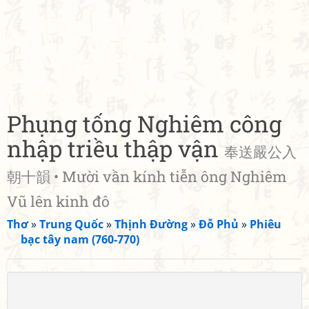
Phụng tống Nghiêm công
nhập triều thập vận
奉送嚴公入
朝十韻 • Mười vần kính tiễn ông Nghiêm
Vũ lên kinh đô
Thơ
»
Trung Quốc
»
Thịnh Đường
»
Đỗ Phủ
»
Phiêu
bạc tây nam (760-770)