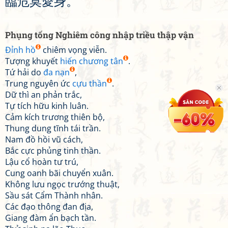
臨
危
莫
愛
身
。
Phụng tống Nghiêm công nhập triều thập vận
Đỉnh hồ
chiêm vọng viễn.
Tượng khuyết
hiến chương tân
.
Tứ hải do
đa nạn
,
Trung nguyên ức
cựu thần
.
Dữ thì an phản trắc,
Tự tích hữu kinh luân.
Cảm kích trương thiên bộ,
Thung dung tĩnh tái trần.
Nam đồ hồi vũ cách,
Bắc cực phủng tinh thần.
Lậu cổ hoàn tư trú,
Cung oanh bãi chuyển xuân.
Không lưu ngọc trướng thuật,
Sầu sát Cẩm Thành nhân.
Các đạo thông đan địa,
Giang đàm ẩn bạch tần.