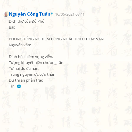
Nguyễn Công Tuấn
16/06/2021 08:41
Dịch thơ của Đỗ Phủ

Bài:

PHỤNG TỐNG NGHIÊM CÔNG NHẬP TRIỀU THẬP VẬN

Nguyên văn:

Đình hồ chiêm vọng viễn,

Tượng khuyết hiến chương tân.

Tứ hải do đa nạn,

Trung nguyên ức cựu thần.

Dữ thì an phản trắc,

Tự… 