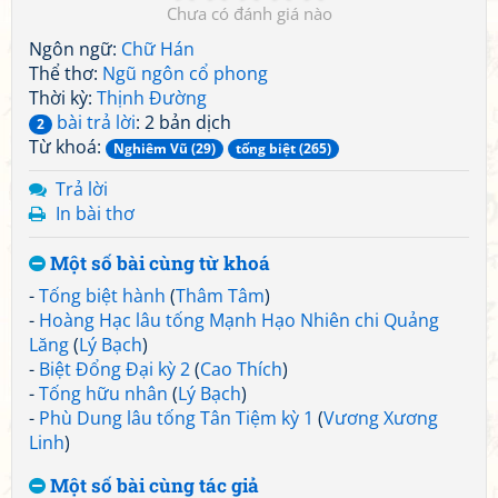
Chưa có đánh giá nào
Ngôn ngữ:
Chữ Hán
Thể thơ:
Ngũ ngôn cổ phong
Thời kỳ:
Thịnh Đường
bài trả lời
: 2 bản dịch
2
Từ khoá:
Nghiêm Vũ (29)
tống biệt (265)
Trả lời
In bài thơ
Một số bài cùng từ khoá
-
Tống biệt hành
(
Thâm Tâm
)
-
Hoàng Hạc lâu tống Mạnh Hạo Nhiên chi Quảng
Lăng
(
Lý Bạch
)
-
Biệt Đổng Đại kỳ 2
(
Cao Thích
)
-
Tống hữu nhân
(
Lý Bạch
)
-
Phù Dung lâu tống Tân Tiệm kỳ 1
(
Vương Xương
Linh
)
Một số bài cùng tác giả