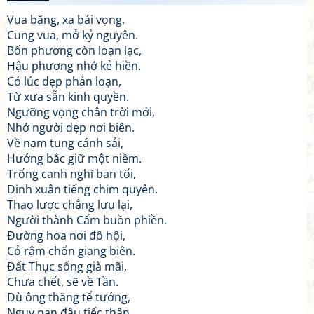
Vua băng, xa bái vọng,
Cung vua, mở kỷ nguyên.
Bốn phương còn loạn lạc,
Hậu phương nhớ kẻ hiền.
Có lúc dẹp phản loạn,
Từ xưa sẵn kinh quyền.
Ngưỡng vọng chân trời mới,
Nhớ người dẹp nơi biên.
Về nam tung cánh sải,
Hướng bắc giữ một niềm.
Trống canh nghĩ ban tối,
Dinh xuân tiếng chim quyên.
Thao lược chẳng lưu lại,
Người thành Cẩm buồn phiền.
Đường hoa nơi đô hội,
Cỏ rậm chốn giang biên.
Đất Thục sống già mãi,
Chưa chết, sẽ về Tần.
Dù ông thăng tể tướng,
Nguy nan đâu tiếc thân.