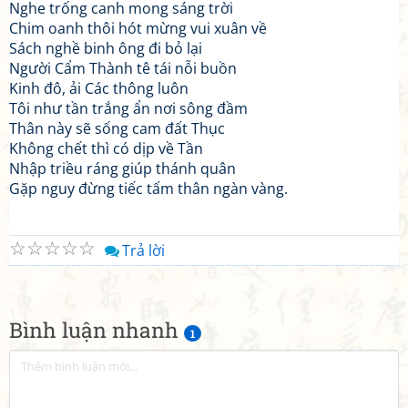
Nghe trống canh mong sáng trời
Chim oanh thôi hót mừng vui xuân về
Sách nghề binh ông đi bỏ lại
Người Cẩm Thành tê tái nỗi buồn
Kinh đô, ải Các thông luôn
Tôi như tần trắng ẩn nơi sông đầm
Thân này sẽ sống cam đất Thục
Không chết thì có dịp về Tần
Nhập triều ráng giúp thánh quân
Gặp nguy đừng tiếc tấm thân ngàn vàng.
☆
☆
☆
☆
☆
Trả lời
Bình luận nhanh
1