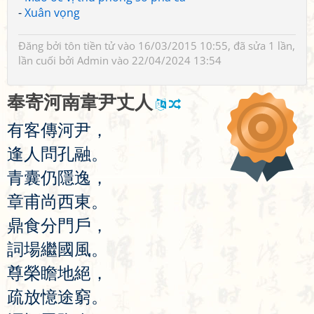
-
Xuân vọng
Đăng bởi
tôn tiền tử
vào 16/03/2015 10:55, đã sửa 1 lần,
lần cuối bởi
Admin
vào 22/04/2024 13:54
奉
寄
河
南
韋
尹
丈
人
有
客
傳
河
尹
，
逢
人
問
孔
融
。
青
囊
仍
隱
逸
，
章
甫
尚
西
東
。
鼎
食
分
門
戶
，
詞
場
繼
國
風
。
尊
榮
瞻
地
絕
，
疏
放
憶
途
窮
。