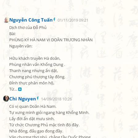
Nguyễn Công Tuấn
01/11/2019 09:21
Dịch thơ của Đỗ Phủ

Bài:

PHÙNG KÝ HÀ NAM VI DOÃN TRƯƠNG NHÂN

Nguyên văn:

Hữu khách truyền Hà doãn,

Phùng nhân vấn Khổng Dung .

Thanh nang nhưng ẩn dật,

Chương phú thượng tây đông.

Đỉnh thực phân môn hộ,

Từ… 
Chi Nguyen
14/09/2018 10:26
Có vị quan Doãn Hà Nam.

Tự xưng mình giỏi ngang hàng Khổng Minh.

Lấy đời ẩn dật mưu sinh.

Từ chức Chương Phủ mặc tình đó đây.

Nhà đông, đấu gạo đong đầy.

Văn chương thơ phú, chẳng tầy Quốc Phong.
