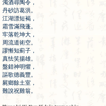
濁
酒
尋
陶
令
，
丹
砂
訪
葛
洪
。
江
湖
漂
短
褐
，
霜
雪
滿
飛
蓬
。
牢
落
乾
坤
大
，
周
流
道
術
空
。
謬
慚
知
薊
子
，
真
怯
笑
揚
雄
。
盤
錯
神
明
懼
，
謳
歌
德
義
豐
。
屍
鄉
餘
土
室
，
難
說
祝
雞
翁
。