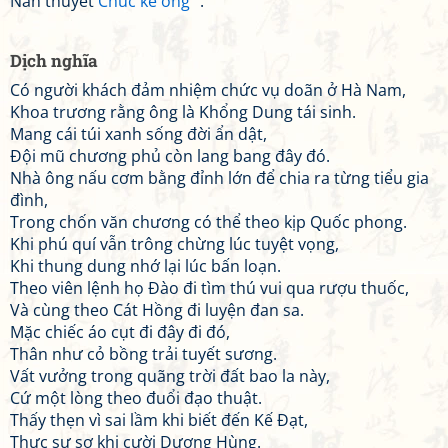
Nan thuyết
Chúc kê ông
.
Dịch nghĩa
Có người khách đảm nhiệm chức vụ doãn ở Hà Nam,
Khoa trương rằng ông là Khổng Dung tái sinh.
Mang cái túi xanh sống đời ẩn dật,
Đội mũ chương phủ còn lang bang đây đó.
Nhà ông nấu cơm bằng đỉnh lớn để chia ra từng tiểu gia
đình,
Trong chốn văn chương có thể theo kịp Quốc phong.
Khi phú quí vẫn trông chừng lúc tuyệt vọng,
Khi thung dung nhớ lại lúc bấn loạn.
Theo viên lệnh họ Đào đi tìm thú vui qua rượu thuốc,
Và cùng theo Cát Hồng đi luyện đan sa.
Mặc chiếc áo cụt đi đây đi đó,
Thân như cỏ bồng trải tuyết sương.
Vất vưởng trong quãng trời đất bao la này,
Cứ một lòng theo đuổi đạo thuật.
Thấy thẹn vì sai lầm khi biết đến Kế Đạt,
Thực sự sợ khi cười Dương Hùng.