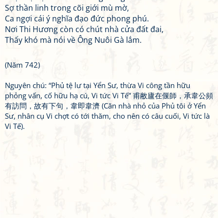
Sợ thần linh trong cõi giới mù mờ,
Ca ngợi cái ý nghĩa đạo đức phong phú.
Nơi Thi Hương còn có chút nhà cửa đất đai,
Thấy khó mà nói về Ông Nuôi Gà lắm.
(Năm 742)
Nguyên chú: “Phủ tệ lư tại Yển Sư, thừa Vi công tần hữu
phỏng vấn, cố hữu hạ cú, Vi tức Vi Tế” 甫敝廬在偃師，承韋公頻
有訪問，故有下句，韋即韋濟 (Căn nhà nhỏ của Phủ tôi ở Yển
Sư, nhân cụ Vi chợt có tới thăm, cho nên có câu cuối, Vi tức là
Vi Tế).