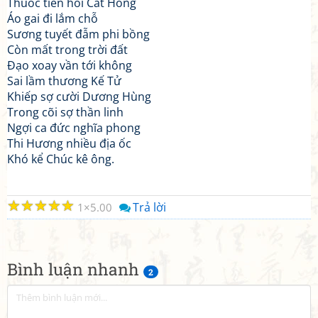
Thuốc tiên hỏi Cát Hông
Áo gai đi lắm chỗ
Sương tuyết đẫm phi bồng
Còn mất trong trời đất
Đạo xoay vần tới không
Sai lầm thương Kế Tử
Khiếp sợ cười Dương Hùng
Trong cõi sợ thần linh
Ngợi ca đức nghĩa phong
Thi Hương nhiều địa ốc
Khó kể Chúc kê ông.
☆
☆
☆
☆
☆
Trả lời
1
5.00
Bình luận nhanh
2