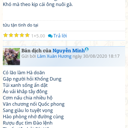
Khó mà theo kịp cái ông nuôi gà.
tửu tận tình do tại
☆
☆
☆
☆
☆
Trả lời
1
5.00
Bản dịch của
Nguyễn Minh
Gửi bởi
Lâm Xuân Hương
ngày 30/08/2020 18:17
Có lão làm Hà doãn
Gặp người hỏi Khổng Dung
Túi xanh sống ẩn dật
Áo vải khắp tây đông
Cơm nấu chia nhiều hộ
Văn chương nối Quốc phong
Sang giàu lo tuyệt vọng
Hào phòng nhớ đường cùng
Rượu đục tìm Đào lệnh