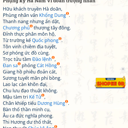
Phụng ký Hà Nam Vi doãn trượng nhân
Hữu khách truyền Hà doãn,
Phùng nhân vấn
Khổng Dung
.
Thanh nang nhưng ẩn dật,
Chương phủ
thượng tây đông.
Đỉnh thực phân môn hộ,
Từ trường kế
Quốc phong
.
Tôn vinh chiêm địa tuyệt,
Sơ phóng ức đồ cùng.
Trọc tửu tầm
Đào lệnh
,
Đan sa
phỏng
Cát Hồng
.
Giang hồ phiêu đoản cát,
Sương tuyết mãn phi bồng.
Lao lạc càn khôn đại,
Chu lưu đạo thuật không.
Mậu tàm tri
Kế Tử
,
Chân khiếp tiếu
Dương Hùng
.
Bàn thố thần minh cụ,
Âu ca đức nghĩa phong.
Thi Hương dư thổ thất,