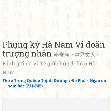
Phụng ký Hà Nam Vi doãn
trượng nhân
奉寄河南韋尹丈人 •
Kính gửi cụ Vi Tế giữ chức doãn ở Hà
Nam
Thơ
»
Trung Quốc
»
Thịnh Đường
»
Đỗ Phủ
»
Ngao du
nam bắc (731-745)