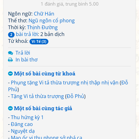
1
5.00
Ngôn ngữ:
Chữ Hán
Thể thơ:
Ngũ ngôn cổ phong
Thời kỳ:
Thịnh Đường
bài trả lời
: 2 bản dịch
2
Từ khoá:
Vi Tế (3)
Trả lời
In bài thơ
Một số bài cùng từ khoá
-
Phụng tặng Vi tả thừa trượng nhị thập nhị vận
(
Đỗ
Phủ
)
-
Tặng Vi tả thừa trượng
(
Đỗ Phủ
)
Một số bài cùng tác giả
-
Thu hứng kỳ 1
-
Đăng cao
-
Nguyệt dạ
-
Mao ốc vị thu phong sở phá ca