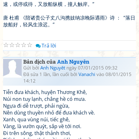
速，或停或待，又放船纵横，撞人触岸。”
唐 杜甫 《陪诸贵公子丈八沟携妓纳凉晚际遇雨》诗 ： “落日
放船好，轻风生浪迟。”
☆
☆
☆
☆
☆
Trả lời
Bản dịch của
Anh Nguyên
Gửi bởi
Anh Nguyêt
ngày 07/01/2015 09:32
Đã sửa 1 lần, lần cuối bởi
Vanachi
vào 08/01/2015
14:12
Tiễn đưa khách, huyện Thương Khê,
Núi non tuy lạnh, chẳng hề có mưa.
Ngựa đi dễ trượt, phải ngừa,
Nên dùng thuyền nhỏ để đưa khách về.
Xanh, qua vùng núi, tiếc ghê,
Vàng, là vườn quýt, sắp về tới nơi.
Đi trên sông, thật thảnh thơi,