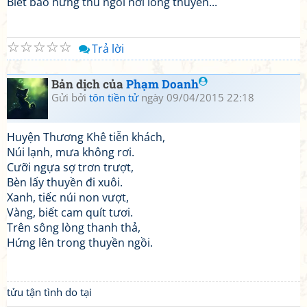
Biết bao hứng thú ngồi nơi lòng thuyền...
☆
☆
☆
☆
☆
Trả lời
Bản dịch của
Phạm Doanh
Gửi bởi
tôn tiền tử
ngày 09/04/2015 22:18
Huyện Thương Khê tiễn khách,
Núi lạnh, mưa không rơi.
Cưỡi ngựa sợ trơn trượt,
Bèn lấy thuyền đi xuôi.
Xanh, tiếc núi non vượt,
Vàng, biết cam quít tươi.
Trên sông lòng thanh thả,
Hứng lên trong thuyền ngồi.
tửu tận tình do tại