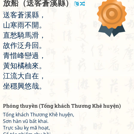
放
船
（
送
客
蒼
溪
縣
）
送
客
蒼
溪
縣
，
山
寒
雨
不
開
。
直
愁
騎
馬
滑
，
故
作
泛
舟
回
。
青
惜
峰
巒
過
，
黃
知
橘
柚
來
。
江
流
大
自
在
，
坐
穩
興
悠
哉
。
Phóng thuyền (Tống khách Thương Khê huyện)
Tống khách Thương Khê huyện,
Sơn hàn vũ bất khai.
Trực sầu kỵ mã hoạt,