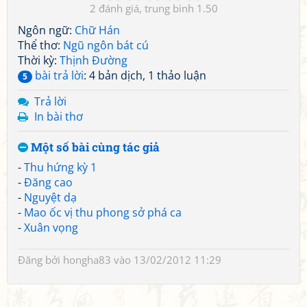
2
1.50
Ngôn ngữ:
Chữ Hán
Thể thơ:
Ngũ ngôn bát cú
Thời kỳ:
Thịnh Đường
bài trả lời
: 4 bản dịch, 1 thảo luận
5
Trả lời
In bài thơ
Một số bài cùng tác giả
-
Thu hứng kỳ 1
-
Đăng cao
-
Nguyệt dạ
-
Mao ốc vị thu phong sở phá ca
-
Xuân vọng
Đăng bởi
hongha83
vào 13/02/2012 11:29