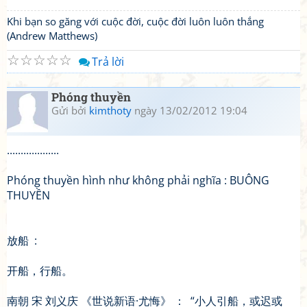
Khi bạn so găng với cuộc đời, cuộc đời luôn luôn thắng
(Andrew Matthews)
☆
☆
☆
☆
☆
Trả lời
Phóng thuyền
Gửi bởi
kimthoty
ngày 13/02/2012 19:04
...................
Phóng thuyền hình như không phải nghĩa : BUÔNG
THUYỀN
放船 :
开船，行船。
南朝 宋 刘义庆 《世说新语·尤悔》 ： “小人引船，或迟或