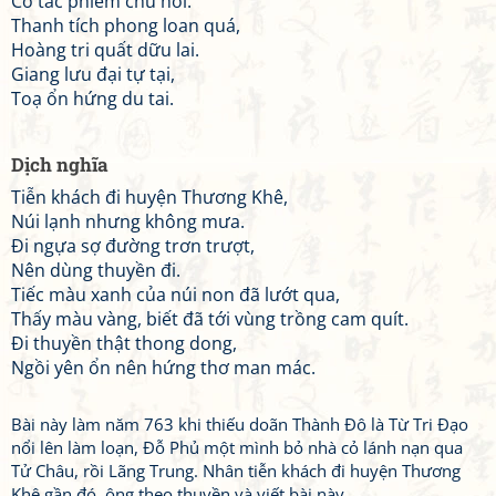
Cố tác phiếm chu hồi.
Thanh tích phong loan quá,
Hoàng tri quất dữu lai.
Giang lưu đại tự tại,
Toạ ổn hứng du tai.
Dịch nghĩa
Tiễn khách đi huyện Thương Khê,
Núi lạnh nhưng không mưa.
Đi ngựa sợ đường trơn trượt,
Nên dùng thuyền đi.
Tiếc màu xanh của núi non đã lướt qua,
Thấy màu vàng, biết đã tới vùng trồng cam quít.
Đi thuyền thật thong dong,
Ngồi yên ổn nên hứng thơ man mác.
Bài này làm năm 763 khi thiếu doãn Thành Đô là Từ Tri Đạo
nổi lên làm loạn, Đỗ Phủ một mình bỏ nhà cỏ lánh nạn qua
Tử Châu, rồi Lãng Trung. Nhân tiễn khách đi huyện Thương
Khê gần đó, ông theo thuyền và viết bài này.