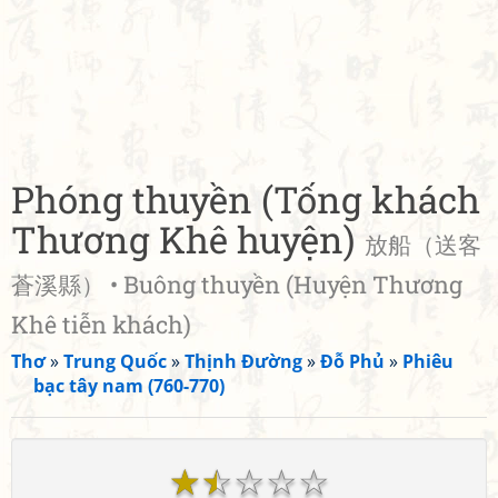
Phóng thuyền (Tống khách
Thương Khê huyện)
放船（送客
蒼溪縣） • Buông thuyền (Huyện Thương
Khê tiễn khách)
Thơ
»
Trung Quốc
»
Thịnh Đường
»
Đỗ Phủ
»
Phiêu
bạc tây nam (760-770)
☆
☆
☆
☆
☆