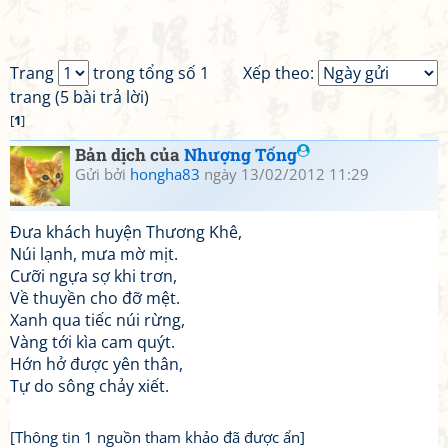
Trang
trong tổng số 1
Xếp theo:
trang (5 bài trả lời)
[
1
]
Bản dịch của
Nhượng Tống
Gửi bởi
hongha83
ngày 13/02/2012 11:29
Đưa khách huyện Thương Khê,
Núi lạnh, mưa mờ mịt.
Cưỡi ngựa sợ khi trơn,
Về thuyền cho đỡ mệt.
Xanh qua tiếc núi rừng,
Vàng tới kìa cam quýt.
Hớn hở được yên thân,
Tự do sông chảy xiết.
[Thông tin 1 nguồn tham khảo đã được ẩn]