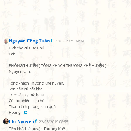
Nguyễn Công Tuấn
27/05/2021 09:09
Dịch thơ của Đỗ Phủ

Bài:

PHÓNG THUYỀN ( TỐNG KHÁCH THƯƠNG KHÊ HUYỆN )

Nguyên văn:

Tống khách Thương Khê huyện,

Sơn hàn vũ bất khai.

Trưc sầu kỵ mã hoạt,

Cố tác phiếm chu hồi.

Thanh tích phong loan quá,

Hoàng… 
Chi Nguyen
22/05/2019 08:55
Tiễn khách ở huyện Thương Khê.
