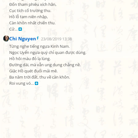
Đốn tham phiêu xích hãn,

Cục tích cố trường thu.

Hồ lỗ tam niên nhập,

Càn khôn nhất chiến thu.

Cử… 
Chi Nguyen
23/08/2019 13:38
Từng nghe tiếng ngựa Kinh Nam.

Ngọc Uyển ngựa quý chỉ quan được dùng.

Hồ hôi máu đỏ lạ lùng.

Đường dài, mà vẫn ung dung chẳng nề.

Giặc Hồ quét đuổi mải mê.

Ba năm trời đất, thu về càn khôn.

Roi vung vó… 