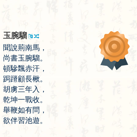
玉
腕
騮
聞
說
荊
南
馬
，
尚
書
玉
腕
騮
。
頓
驂
飄
赤
汗
，
跼
蹐
顧
長
楸
。
胡
虜
三
年
入
，
乾
坤
一
戰
收
。
舉
鞭
如
有
問
，
欲
伴
習
池
遊
。