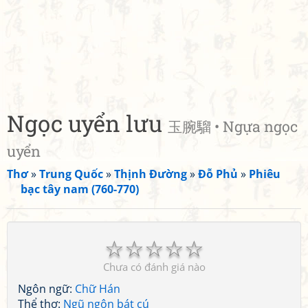
Ngọc uyển lưu
玉腕騮 • Ngựa ngọc
uyển
Thơ
»
Trung Quốc
»
Thịnh Đường
»
Đỗ Phủ
»
Phiêu
bạc tây nam (760-770)
☆
☆
☆
☆
☆
Chưa có đánh giá nào
Ngôn ngữ:
Chữ Hán
Thể thơ:
Ngũ ngôn bát cú