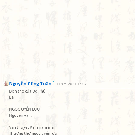
Nguyễn Công Tuấn
11/05/2021 15:07
Dịch thơ của Đỗ Phủ

Bài:

NGỌC UYỂN LƯU

Nguyên văn:

Văn thuyết Kinh nam mã,

Thượng thư ngọc uyển lưu.
