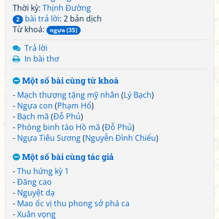
Thời kỳ:
Thịnh Đường
bài trả lời
: 2 bản dịch
2
Từ khoá:
ngựa (35)
Trả lời
In bài thơ
Một số bài cùng từ khoá
-
Mạch thượng tặng mỹ nhân
(
Lý Bạch
)
-
Ngựa con
(
Phạm Hổ
)
-
Bạch mã
(
Đỗ Phủ
)
-
Phòng binh tào Hồ mã
(
Đỗ Phủ
)
-
Ngựa Tiêu Sương
(
Nguyễn Đình Chiểu
)
Một số bài cùng tác giả
-
Thu hứng kỳ 1
-
Đăng cao
-
Nguyệt dạ
-
Mao ốc vị thu phong sở phá ca
-
Xuân vọng