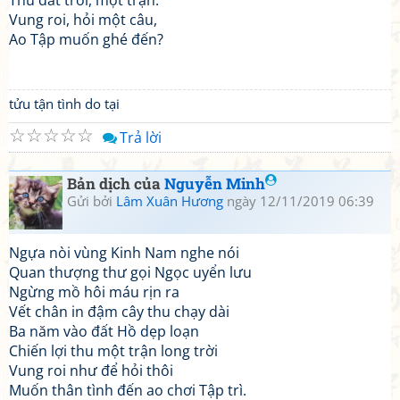
Thu đất trời, một trận.
Vung roi, hỏi một câu,
Ao Tập muốn ghé đến?
tửu tận tình do tại
☆
☆
☆
☆
☆
Trả lời
Bản dịch của
Nguyễn Minh
Gửi bởi
Lâm Xuân Hương
ngày 12/11/2019 06:39
Ngựa nòi vùng Kinh Nam nghe nói
Quan thượng thư gọi Ngọc uyển lưu
Ngừng mồ hôi máu rịn ra
Vết chân in đậm cây thu chạy dài
Ba năm vào đất Hồ dẹp loạn
Chiến lợi thu một trận long trời
Vung roi như để hỏi thôi
Muốn thân tình đến ao chơi Tập trì.