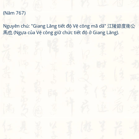
(Năm 767)
Nguyên chú: "Giang Lăng tiết độ Vệ công mã dã" 江陵節度衛公
馬也 (Ngựa của Vệ công giữ chức tiết độ ở Giang Lăng).