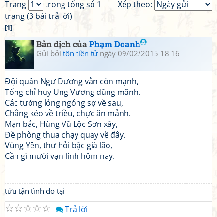
Trang
trong tổng số 1
Xếp theo:
trang (3 bài trả lời)
[
1
]
Bản dịch của
Phạm Doanh
Gửi bởi
tôn tiền tử
ngày 09/02/2015 18:16
Đội quân Ngư Dương vẫn còn mạnh,
Tổng chỉ huy Ung Vương dũng mãnh.
Các tướng lóng ngóng sợ về sau,
Chẳng kéo về triều, chực ăn mảnh.
Mạn bắc, Hùng Vũ Lộc Sơn xây,
Đề phòng thua chạy quay về đây.
Vùng Yên, thư hỏi bậc già lão,
Cần gì mười vạn lính hôm nay.
tửu tận tình do tại
☆
☆
☆
☆
☆
Trả lời