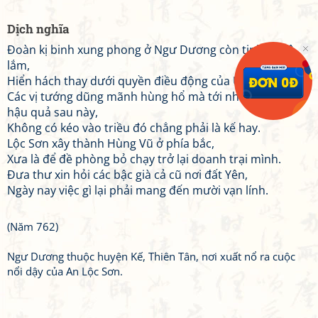
Dịch nghĩa
Đoàn kị binh xung phong ở Ngư Dương còn tinh nhuệ
lắm,
Hiển hách thay dưới quyền điều động của Ung Vương.
Các vị tướng dũng mãnh hùng hổ mà tới nhưng lại lo
hậu quả sau này,
Không có kéo vào triều đó chẳng phải là kế hay.
Lộc Sơn xây thành Hùng Vũ ở phía bắc,
Xưa là để đề phòng bỏ chạy trở lại doanh trại mình.
Đưa thư xin hỏi các bậc già cả cũ nơi đất Yên,
Ngày nay việc gì lại phải mang đến mười vạn lính.
(Năm 762)
Ngư Dương thuộc huyện Kế, Thiên Tân, nơi xuất nổ ra cuộc
nổi dậy của An Lộc Sơn.