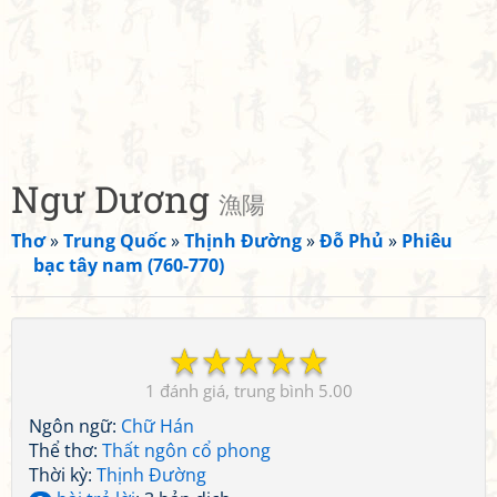
Ngư Dương
漁陽
Thơ
»
Trung Quốc
»
Thịnh Đường
»
Đỗ Phủ
»
Phiêu
bạc tây nam (760-770)
☆
☆
☆
☆
☆
1
5.00
Ngôn ngữ:
Chữ Hán
Thể thơ:
Thất ngôn cổ phong
Thời kỳ:
Thịnh Đường