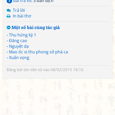
bài trả lời
: 3 bản dịch
3
Trả lời
In bài thơ
Một số bài cùng tác giả
-
Thu hứng kỳ 1
-
Đăng cao
-
Nguyệt dạ
-
Mao ốc vị thu phong sở phá ca
-
Xuân vọng
Đăng bởi
tôn tiền tử
vào 08/02/2015 18:16