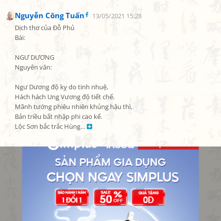
Nguyễn Công Tuấn
13/05/2021 15:28
Dịch thơ của Đỗ Phủ

Bài:

NGƯ DƯƠNG

Nguyên văn:

Ngư Dương độ kỵ do tinh nhuệ,

Hách hách Ung Vương độ tiết chế.

Mãnh tướng phiêu nhiên khủng hậu thì,

Bản triều bất nhập phi cao kế.

Lộc Sơn bắc trắc Hùng… 