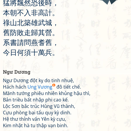
猛
將
飄
然
恐
後
時
，
本
朝
不
入
非
高
計
。
祿
山
北
築
雄
武
城
，
舊
防
敗
走
歸
其
營
。
系
書
請
問
燕
耆
舊
，
今
日
何
須
十
萬
兵
。
Ngư Dương
Ngư Dương đột kỵ do tinh nhuệ,
Hách hách
Ung Vương
đô tiết chế.
Mãnh tướng phiêu nhiên khủng hậu thì,
Bản triều bất nhập phi cao kế.
Lộc Sơn bắc trúc Hùng Vũ thành,
Cựu phòng bại tẩu quy kỳ dinh.
Hệ thư thỉnh vấn Yên kỳ cựu,
Kim nhật hà tu thập vạn binh.