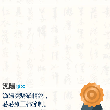
漁
陽
漁
陽
突
騎
猶
精
銳
，
赫
赫
雍
王
都
節
制
。