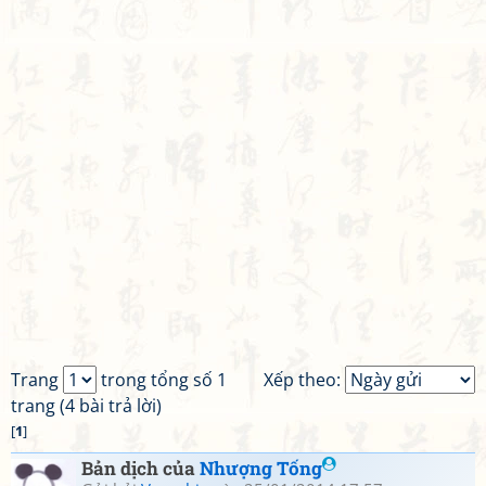
Trang
trong tổng số 1
Xếp theo:
trang (4 bài trả lời)
[
1
]
Bản dịch của
Nhượng Tống