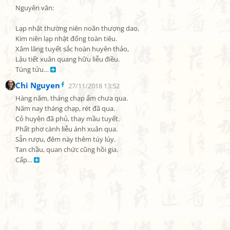
Nguyên văn:

Lạp nhật thường niên noãn thượng dao,

Kim niên lạp nhật đống toàn tiêu.

Xâm lăng tuyết sắc hoàn huyên thảo,

Lậu tiết xuân quang hữu liễu điều.

Túng tửu… 
Chi Nguyen
27/11/2018 13:52
Hàng năm, tháng chạp ấm chưa qua.

Năm nay tháng chạp, rét đã qua.

Cỏ huyên đã phủ, thay mầu tuyết.

Phất phơ cành liễu ánh xuân qua.

Sẵn rượu, đêm này thêm túy lúy.

Tan chầu, quan chức cũng hồi gia.

Cấp… 