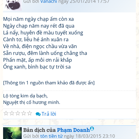
Gửi bởi
Vanachi
ngày 25/01/2014 17:57
Mọi năm ngày chạp ấm còn xa
Ngày chạp năm nay rét đã qua
Lá nẩy, huyên đề màu tuyết xuống
Cành tơ, liễu hé ánh xuân ra
Về nhà, điện ngọc chầu vừa vãn
Sẵn rượu, đêm lành uống chẳng tha
Phấn mặt, ấp môi ơn rải khắp
Ống xanh, bình bạc tự trời sa
[Thông tin 1 nguồn tham khảo đã được ẩn]
Lộ tòng kim dạ bạch,
Nguyệt thị cố hương minh.
☆
☆
☆
☆
☆
Trả lời
Bản dịch của
Phạm Doanh
Gửi bởi
tôn tiền tử
ngày 18/03/2015 23:10