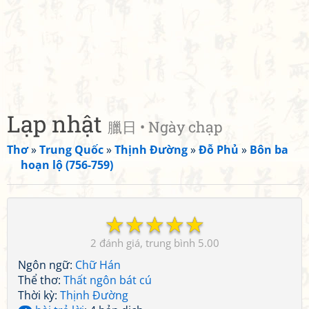
Lạp nhật
臘日 • Ngày chạp
Thơ
»
Trung Quốc
»
Thịnh Đường
»
Đỗ Phủ
»
Bôn ba
hoạn lộ (756-759)
☆
☆
☆
☆
☆
2
5.00
Ngôn ngữ:
Chữ Hán
Thể thơ:
Thất ngôn bát cú
Thời kỳ:
Thịnh Đường