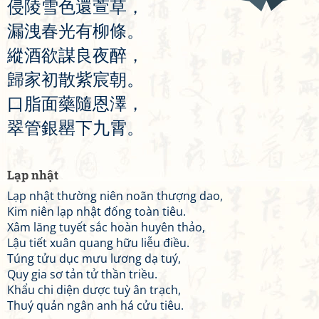
侵
陵
雪
色
還
萱
草
，
漏
洩
春
光
有
柳
條
。
縱
酒
欲
謀
良
夜
醉
，
歸
家
初
散
紫
宸
朝
。
口
脂
面
藥
隨
恩
澤
，
翠
管
銀
罌
下
九
霄
。
Lạp nhật
Lạp nhật thường niên noãn thượng dao,
Kim niên lạp nhật đống toàn tiêu.
Xâm lăng tuyết sắc hoàn huyên thảo,
Lậu tiết xuân quang hữu liễu điều.
Túng tửu dục mưu lương dạ tuý,
Quy gia sơ tản tử thần triều.
Khẩu chi diện dược tuỳ ân trạch,
Thuý quản ngân anh há cửu tiêu.