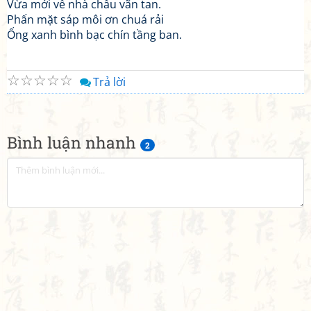
Vừa mới về nhà chầu vãn tan.
Phấn mặt sáp môi ơn chuá rải
Ống xanh bình bạc chín tầng ban.
☆
☆
☆
☆
☆
Trả lời
Bình luận nhanh
2