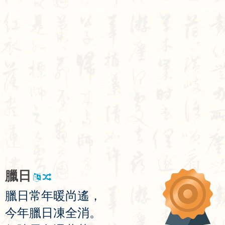
臘
日
臘
日
常
年
暖
尚
遙
，
今
年
臘
日
凍
全
消
。