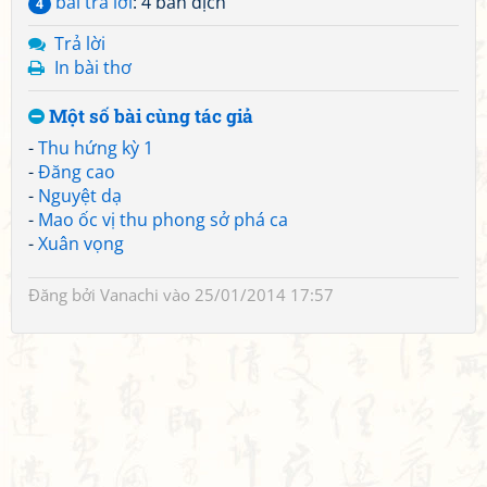
bài trả lời
: 4 bản dịch
4
Trả lời
In bài thơ
Một số bài cùng tác giả
-
Thu hứng kỳ 1
-
Đăng cao
-
Nguyệt dạ
-
Mao ốc vị thu phong sở phá ca
-
Xuân vọng
Đăng bởi
Vanachi
vào 25/01/2014 17:57