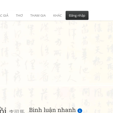
C GIẢ
THƠ
THAM GIA
KHÁC
Đăng nhập
hồi
Bình luận nhanh
李司馬
1