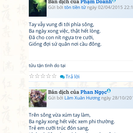
Bản dịch của
Phạm Doanh
Gửi bởi
tôn tiền tử
ngày 02/04/2015 22:
Tay vẫy vung đi tới phía sông,
Ba ngày xong việc, thật hết lòng.
Đã cho con nít ngựa tre cưỡi,
Giống đợi sứ quân nơi cầu đông.
tửu tận tình do tại
☆
☆
☆
☆
☆
Trả lời
Bản dịch của
Phan Ngọc
Gửi bởi
Lâm Xuân Hương
ngày 28/10/20
Trên sông vừa xúm tay làm,
Ba ngày xong hết việc xem phi thường.
Trẻ em cưỡi trúc đón sang,