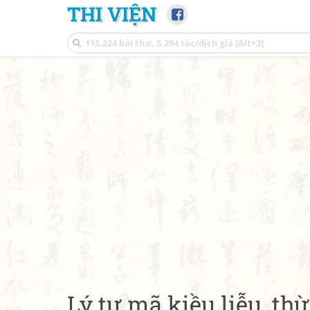
THI VIỆN
Lý tư mã kiều liễu, t