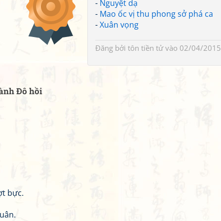
-
Nguyệt dạ
-
Mao ốc vị thu phong sở phá ca
-
Xuân vọng
Đăng bởi
tôn tiền tử
vào 02/04/2015
hành Đô hồi
ợt bực.
quân.