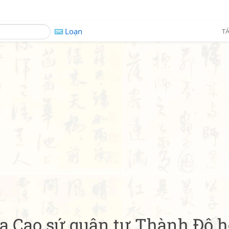
Loạn
TÁ
hừa Cao sứ quân tự Thành Đô 