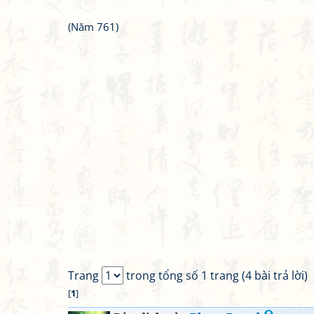
(Năm 761)
Trang
trong tổng số 1 trang (4 bài trả lời)
[
1
]