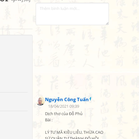
Nguyễn Công Tuấn
18/04/2021 09:39
Dịch thơ của Đỗ Phủ

Bài :

LÝ TƯ MÃ KIỀU LIỄU, THỪA CAO 
SỨ QUÂN TỰ THÀNH ĐÔ HỒI
