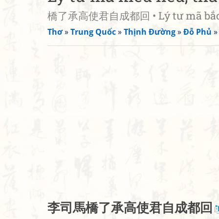
橋了承高使君自成都回 • Lý tư mã bắc cầu
Thơ
»
Trung Quốc
»
Thịnh Đường
»
Đỗ Phủ
李
司
馬
橋
了
承
高
使
君
自
成
都
回