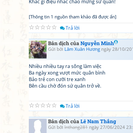
Khác gì điệu nhac chào mừng sứ quân!
[Thông tin 1 nguồn tham khảo đã được ẩn]
☆
☆
☆
☆
☆
Trả lời
Bản dịch của
Nguyễn Minh
Gửi bởi
Lâm Xuân Hương
ngày 28/10/20
Nhiều nhiều tay ra sông làm việc
Ba ngày xong vượt mức quân bình
Bảo trẻ con cưỡi tre xanh
Bên cầu chờ đón sứ quân trở về.
☆
☆
☆
☆
☆
Trả lời
Bản dịch của
Lê Nam Thắng
Gửi bởi
lnthang281
ngày 27/06/2024 23