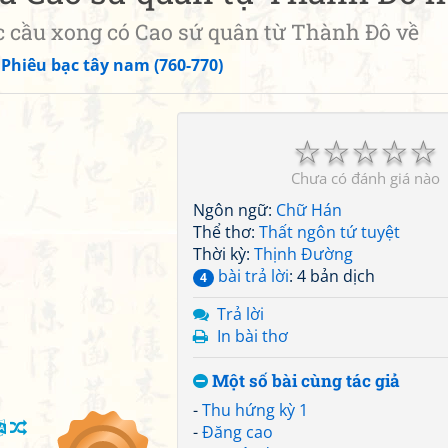
 xong có Cao sứ quân từ Thành Đô về
»
Phiêu bạc tây nam (760-770)
☆
☆
☆
☆
☆
Chưa có đánh giá nào
Ngôn ngữ:
Chữ Hán
Thể thơ:
Thất ngôn tứ tuyệt
Thời kỳ:
Thịnh Đường
bài trả lời
: 4 bản dịch
4
Trả lời
In bài thơ
Một số bài cùng tác giả
-
Thu hứng kỳ 1
-
Đăng cao