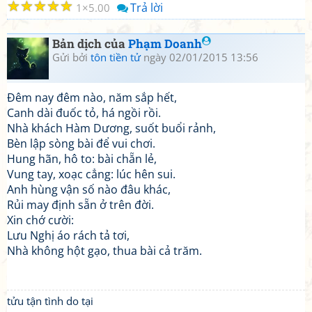
☆
☆
☆
☆
☆
Trả lời
1
5.00
Bản dịch của
Phạm Doanh
Gửi bởi
tôn tiền tử
ngày 02/01/2015 13:56
Đêm nay đêm nào, năm sắp hết,
Canh dài đuốc tỏ, há ngồi rồi.
Nhà khách Hàm Dương, suốt buổi rảnh,
Bèn lập sòng bài để vui chơi.
Hung hãn, hô to: bài chẵn lẻ,
Vung tay, xoạc cẳng: lúc hên sui.
Anh hùng vận số nào đâu khác,
Rủi may định sẵn ở trên đời.
Xin chớ cười:
Lưu Nghị áo rách tả tơi,
Nhà không hột gạo, thua bài cả trăm.
tửu tận tình do tại