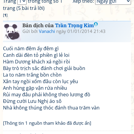
Trang
trong tổng số 1
Xếp theo:
trang (5 bài trả lời)
[
1
]
Bản dịch của
Trần Trọng Kim
Gửi bởi
Vanachi
ngày 01/01/2014 21:43
Cuối năm đêm ấy đêm gì
Canh dài đèn tỏ phiền gì lẻ loi
Hàm Dương khách xá ngồi rồi
Bày trò trịch sắc đánh chơi giải buồn
La to năm trắng bồn chồn
Xắn tay ngồi xổm đâu còn lục yêu
Anh hùng gặp vận rứa nhiều
Rủi may đâu phải không theo lương đồ
Đừng cười Lưu Nghị áo sô
Nhà không thúng thóc đánh thua trăm vàn
[Thông tin 1 nguồn tham khảo đã được ẩn]