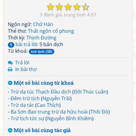
☆
☆
☆
☆
☆
3
4.67
Ngôn ngữ:
Chữ Hán
Thể thơ:
Thất ngôn cổ phong
Thời kỳ:
Thịnh Đường
bài trả lời
: 5 bản dịch
5
Từ khoá:
trừ tịch (38)
Trả lời
In bài thơ
Một số bài cùng từ khoá
-
Trừ dạ túc Thạch Đầu dịch
(
Đới Thúc Luân
)
-
Đêm trừ tịch
(
Nguyễn Trãi
)
-
Trừ dạ tác
(
Cao Thích
)
-
Ba Sơn đạo trung trừ dạ hữu hoài
(
Thôi Đồ
)
-
Trừ tịch tức sự
(
Nguyễn Bỉnh Khiêm
)
Một số bài cùng tác giả