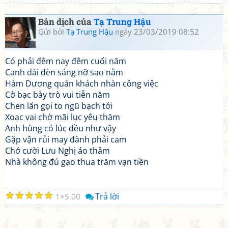
Bản dịch của
Tạ Trung Hậu
Gửi bởi
Tạ Trung Hậu
ngày 23/03/2019 08:52
Có phải đêm nay đêm cuối năm
Canh dài đèn sáng nỡ sao nằm
Hàm Dương quán khách nhàn công việc
Cờ bạc bày trò vui tiễn năm
Chen lấn gọi to ngũ bạch tới
Xoạc vai chờ mãi lục yêu thăm
Anh hùng có lúc đều như vậy
Gặp vận rủi may đành phải cam
Chớ cười Lưu Nghị áo thâm
Nhà không đủ gạo thua trăm vạn tiền
☆
☆
☆
☆
☆
Trả lời
1
5.00