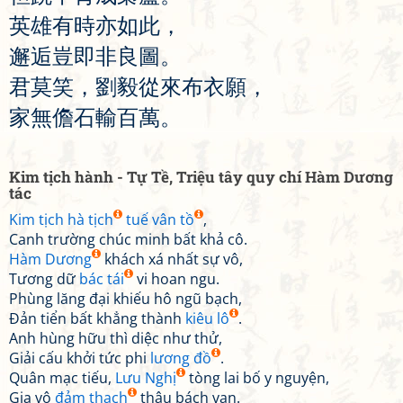
英
雄
有
時
亦
如
此
，
邂
逅
豈
即
非
良
圖
。
君
莫
笑
，
劉
毅
從
來
布
衣
願
，
家
無
儋
石
輸
百
萬
。
Kim tịch hành - Tự Tề, Triệu tây quy chí Hàm Dương
tác
Kim tịch hà tịch
tuế vân tồ
,
Canh trường chúc minh bất khả cô.
Hàm Dương
khách xá nhất sự vô,
Tương dữ
bác tái
vi hoan ngu.
Phùng lăng đại khiếu hô ngũ bạch,
Đản tiển bất khẳng thành
kiêu lô
.
Anh hùng hữu thì diệc như thử,
Giải cấu khởi tức phi
lương đồ
.
Quân mạc tiếu,
Lưu Nghị
tòng lai bố y nguyện,
Gia vô
đảm thạch
thâu bách vạn.