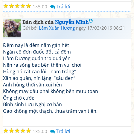
☆
☆
☆
☆
☆
Trả lời
1
5.00
Bản dịch của
Nguyễn Minh
Gửi bởi
Lâm Xuân Hương
ngày 17/03/2016 08:21
Đêm nay là đêm năm gần hết
Ngán cô đơn đuốc đốt cả đêm
Hàm Dương quán trọ quá yên
Nên ra sòng bạc bên thềm vui chơi
Hùng hổ cất cao lời: “năm trắng”
Xắn áo quần, nín lặng: “sáu đen”
Anh hùng thời vận xui hên
Không may đâu phải không bền mưu toan
Ông chớ cười;
Bình sinh Lưu Nghị cơ hàn
Gạo không một thạch, thua trăm vạn tiền.
☆
☆
☆
☆
☆
Trả lời
1
5.00