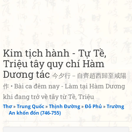
Kim tịch hành - Tự Tề,
Triệu tây quy chí Hàm
Dương tác
今夕行－自齊趙西歸至咸陽
作 • Bài ca đêm nay - Làm tại Hàm Dương
khi đang trở về tây từ Tề, Triệu
Thơ
»
Trung Quốc
»
Thịnh Đường
»
Đỗ Phủ
»
Trường
An khốn đốn (746-755)