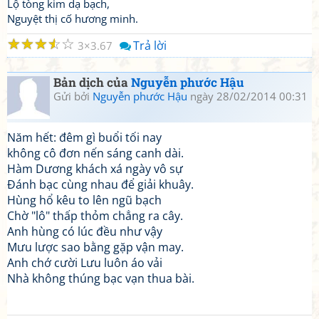
Lộ tòng kim dạ bạch,
Nguyệt thị cố hương minh.
☆
☆
☆
☆
☆
Trả lời
3
3.67
Bản dịch của
Nguyễn phước Hậu
Gửi bởi
Nguyễn phước Hậu
ngày 28/02/2014 00:31
Năm hết: đêm gì buổi tối nay
không cô đơn nến sáng canh dài.
Hàm Dương khách xá ngày vô sự
Đánh bạc cùng nhau để giải khuây.
Hùng hổ kêu to lên ngũ bạch
Chờ "lô" thấp thỏm chẳng ra cây.
Anh hùng có lúc đều như vậy
Mưu lược sao bằng gặp vận may.
Anh chớ cười Lưu luôn áo vải
Nhà không thúng bạc vạn thua bài.