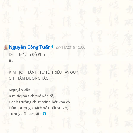
Nguyễn Công Tuấn
27/11/2019 15:06
Dịch thơ của Đỗ Phủ

Bài:

KIM TỊCH HÀNH, TỰ TỀ, TRIỆU TAY QUY

CHÍ HÀM DƯƠNG TÁC

Nguyên văn:

Kim ticj hà tịch tuế vân tồ,

Canh trường chúc minh bất khả cô.

Hàm Dương khách xá nhất sự vô,

Tương dữ bác tái… 