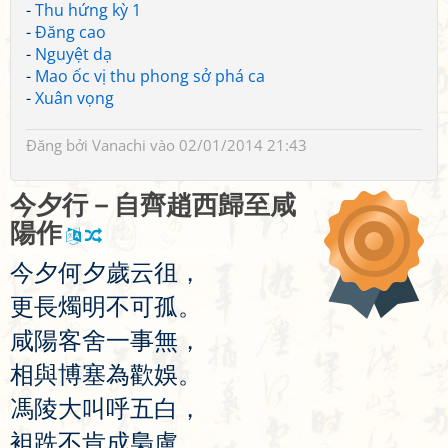
-
Thu hứng kỳ 1
-
Đăng cao
-
Nguyệt dạ
-
Mao ốc vị thu phong sở phá ca
-
Xuân vọng
Đăng bởi
Vanachi
vào 02/01/2014 21:43
今
夕
行
－
自
齊
趙
西
歸
至
咸
陽
作
今
夕
何
夕
歲
云
徂
，
更
長
燭
明
不
可
孤
。
咸
陽
客
舍
一
事
無
，
相
與
博
塞
為
歡
娛
。
馮
陵
大
叫
呼
五
白
，
袒
跣
不
肯
成
梟
盧
。