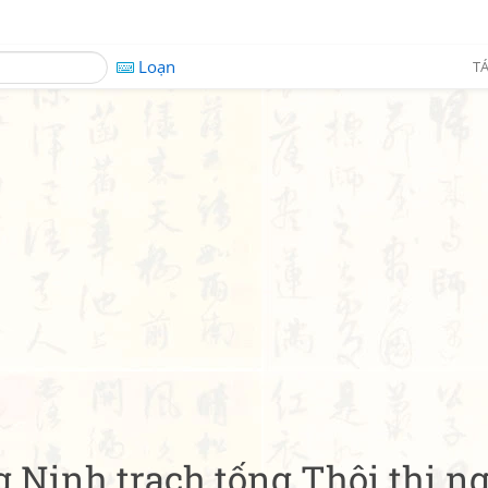
Loạn
TÁ
Ninh trạch tống Thôi thị ng