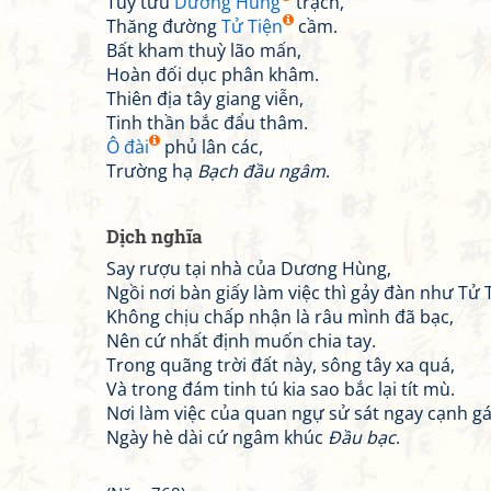
Tuý tửu
Dương Hùng
trạch,
Thăng đường
Tử Tiện
cầm.
Bất kham thuỳ lão mấn,
Hoàn đối dục phân khâm.
Thiên địa tây giang viễn,
Tinh thần bắc đẩu thâm.
Ô đài
phủ lân các,
Trường hạ
Bạch đầu ngâm
.
Dịch nghĩa
Say rượu tại nhà của Dương Hùng,
Ngồi nơi bàn giấy làm việc thì gảy đàn như Tử 
Không chịu chấp nhận là râu mình đã bạc,
Nên cứ nhất định muốn chia tay.
Trong quãng trời đất này, sông tây xa quá,
Và trong đám tinh tú kia sao bắc lại tít mù.
Nơi làm việc của quan ngự sử sát ngay cạnh gá
Ngày hè dài cứ ngâm khúc
Đầu bạc
.