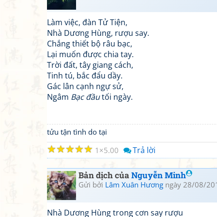
Làm việc, đàn Tử Tiện,
Nhà Dương Hùng, rượu say.
Chắng thiết bộ râu bạc,
Lại muốn được chia tay.
Trời đất, tây giang cách,
Tinh tú, bắc đẩu dầy.
Gác lân cạnh ngự sử,
Ngâm
Bạc đầu
tối ngày.
tửu tận tình do tại
☆
☆
☆
☆
☆
Trả lời
1
5.00
Bản dịch của
Nguyễn Minh
Gửi bởi
Lâm Xuân Hương
ngày 28/08/20
Nhà Dương Hùng trong cơn say rượu