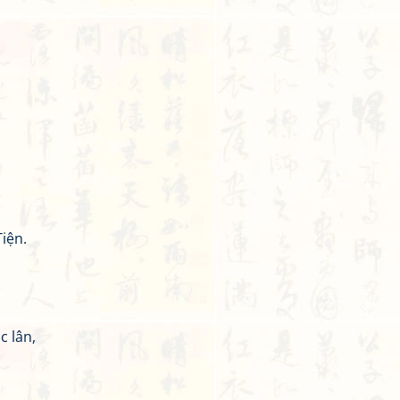
Tiện.
c lân,