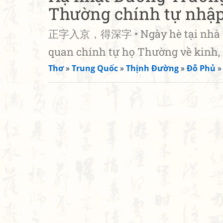
Thường chính tự nhập
正字入京，得深字 • Ngày hè tại nhà của
quan chính tự họ Thường về kinh,
Thơ
»
Trung Quốc
»
Thịnh Đường
»
Đỗ Phủ