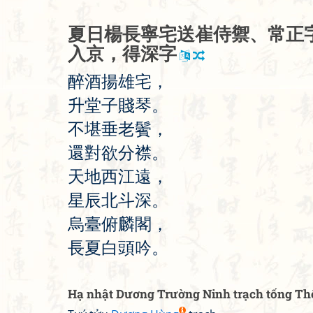
夏
日
楊
長
寧
宅
送
崔
侍
禦
、
常
正
入
京
，
得
深
字
醉
酒
揚
雄
宅
，
升
堂
子
賤
琴
。
不
堪
垂
老
鬢
，
還
對
欲
分
襟
。
天
地
西
江
遠
，
星
辰
北
斗
深
。
烏
臺
俯
麟
閣
，
長
夏
白
頭
吟
。
Hạ nhật Dương Trường Ninh trạch tống Thô