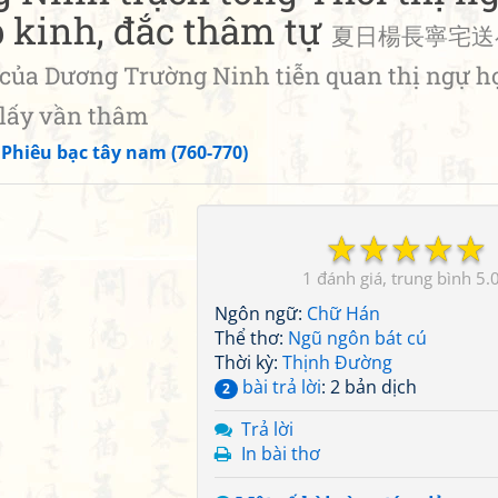
 kinh, đắc thâm tự
夏日楊長寧宅送
 Dương Trường Ninh tiễn quan thị ngự họ
 lấy vần thâm
»
Phiêu bạc tây nam (760-770)
☆
☆
☆
☆
☆
1
5.
Ngôn ngữ:
Chữ Hán
Thể thơ:
Ngũ ngôn bát cú
Thời kỳ:
Thịnh Đường
bài trả lời
: 2 bản dịch
2
Trả lời
In bài thơ