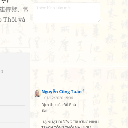
崔侍禦、常
 Thôi và
00
Nguyễn Công Tuấn
01/12/2020 15:36
Dịch thơ của Đỗ Phủ

Bài :

HẠ NHẬT DƯƠNG TRƯỜNG NINH 
TRẠCH TỐNG THÔI NHỊ NGỰ , 