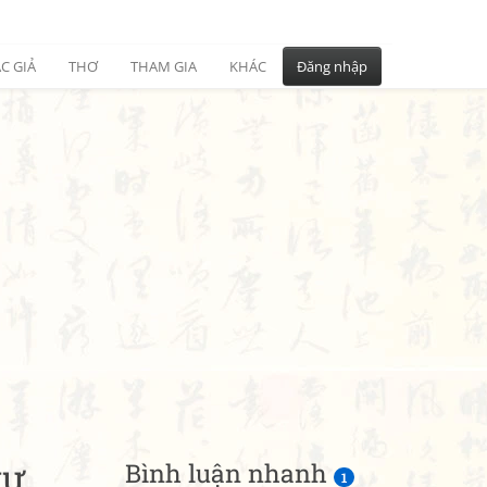
C GIẢ
THƠ
THAM GIA
KHÁC
Đăng nhập
ự,
Bình luận nhanh
1