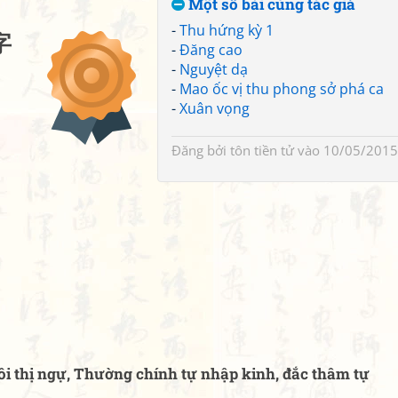
Một số bài cùng tác giả
-
Thu hứng kỳ 1
字
-
Đăng cao
-
Nguyệt dạ
-
Mao ốc vị thu phong sở phá ca
-
Xuân vọng
Đăng bởi
tôn tiền tử
vào 10/05/2015
i thị ngự, Thường chính tự nhập kinh, đắc thâm tự