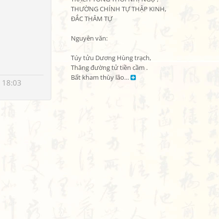
THƯỜNG CHÍNH TỰ THẬP KINH, 
ĐẮC THÂM TỰ

Nguyên văn:

Túy tửu Dương Hùng trạch,

Thăng đường tử tiền cầm .

Bất kham thùy lão… 
 18:03