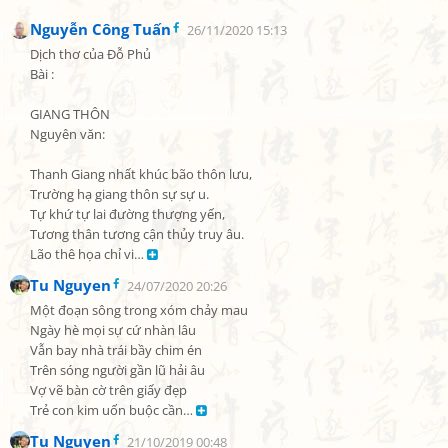
Nguyễn Công Tuấn
26/11/2020 15:13
Dịch thơ của Đỗ Phủ

Bài :

GIANG THÔN

Nguyên văn:

Thanh Giang nhất khúc bão thôn lưu,

Trường hạ giang thôn sự sự u.

Tự khứ tự lai đường thượng yến,

Tương thân tương cận thủy truy âu.

Lão thê họa chỉ vi… 
Tu Nguyen
24/07/2020 20:26
Một đoạn sông trong xóm chảy mau

Ngày hè mọi sự cứ nhàn lâu

Vẫn bay nhà trái bầy chim én

Trên sóng người gần lũ hải âu

Vợ vẽ bàn cờ trên giấy đẹp

Trẻ con kim uốn buộc cần… 
Tu Nguyen
21/10/2019 00:48