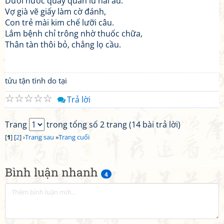
Dưới nước quây quần lũ hải âu.
Vợ già vẽ giấy làm cờ đánh,
Con trẻ mài kim chế lưỡi câu.
Lắm bệnh chỉ trông nhờ thuốc chữa,
Thân tàn thôi bỏ, chẳng lọ cầu.
tửu tận tình do tại
☆
☆
☆
☆
☆
Trả lời
Trang
trong tổng số 2 trang (14 bài trả lời)
[
1
] [
2
] ›
Trang sau
»
Trang cuối
Bình luận nhanh
4