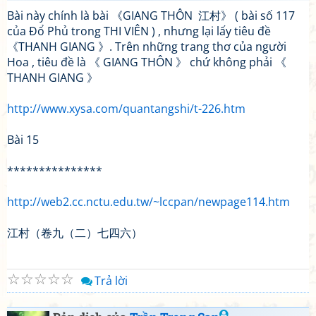
Bài này chính là bài 《GIANG THÔN 江村》 ( bài số 117
của Đổ Phủ trong THI VIÊN ) , nhưng lại lấy tiêu đề
《THANH GIANG 》. Trên những trang thơ của người
Hoa , tiêu đề là 《 GIANG THÔN 》 chứ không phải 《
THANH GIANG 》
http://www.xysa.com/quantangshi/t-226.htm
Bài 15
***************
http://web2.cc.nctu.edu.tw/~lccpan/newpage114.htm
江村（卷九（二）七四六）
☆
☆
☆
☆
☆
Trả lời