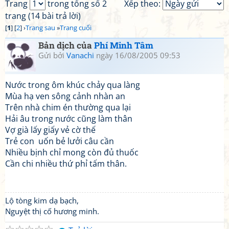
Trang
trong tổng số 2
Xếp theo:
trang (14 bài trả lời)
[
1
] [
2
] ›
Trang sau
»
Trang cuối
Bản dịch của
Phí Minh Tâm
Gửi bởi
Vanachi
ngày 16/08/2005 09:53
Nước trong ôm khúc chảy qua làng
Mùa hạ ven sông cảnh nhàn an
Trên nhà chim én thường qua lại
Hải âu trong nước cũng làm thân
Vợ già lấy giấy vẻ cờ thế
Trẻ con uốn bẻ lưởi câu cần
Nhiều bịnh chỉ mong còn đủ thuốc
Cần chi nhiều thứ phỉ tấm thân.
Lộ tòng kim dạ bạch,
Nguyệt thị cố hương minh.