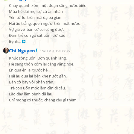
Chảy quanh xóm một đoạn sông nước biếc

Mùa hè dài mọi sự cứ an nhàn

Yến tới lui trên mái dạ ba gian

Hải âu trắng, quen người trên mặt nước

Vợ già vẽ  bàn cờ coi cũng được

Đám trẻ con gõ sắt uốn lưỡi câu

Bệnh… 
Chi Nguyen
15/03/2019 08:36
Khúc sông uốn lượn quanh làng.

Hè sang thôn xóm lại càng vắng hoe.

Én qua én lại trước hè.

Hải âu qua lại bên khe nước gần.

Bàn cờ bày vội phân trần.

Trẻ con uốn móc làm cần đi câu.

Lão đây lắm bệnh đã lâu.

Chỉ mong có thuốc, chẳng cầu gì thêm.