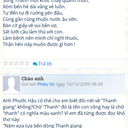
Sông Thanh một khúc chảy quanh thôn,
Xóm bến hè dài vắng vẻ luôn.
Tự đến tự đi rường yến đậu,
Cùng gần cùng thuộc nước âu vờn.
Bàn cờ giấy vẽ vui bên vợ,
Sắt lưỡi câu làm thú với con.
Lắm bệnh nên mình chỉ nghĩ thuốc,
Thân hèn này muốn được gì hơn !
☆
☆
☆
☆
☆
Trả lời
Chào anh
Gửi bởi
Phiêu Vũ
ngày 10/12/2009 08:39
Anh Phước Hậu có thể cho em biết đôi nét về "Thanh
giang" không?Chữ "Thanh" đó là tên con sông hay là chữ
"thanh" có nghĩa màu xanh? Vì em đã từng được đọc khổ
thơ này:
"Năm xưa tựa bên dòng Thanh giang