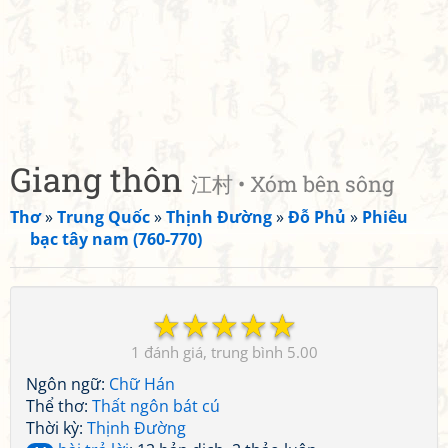
Giang thôn
江村 • Xóm bên sông
Thơ
»
Trung Quốc
»
Thịnh Đường
»
Đỗ Phủ
»
Phiêu
bạc tây nam (760-770)
☆
☆
☆
☆
☆
1
5.00
Ngôn ngữ:
Chữ Hán
Thể thơ:
Thất ngôn bát cú
Thời kỳ:
Thịnh Đường