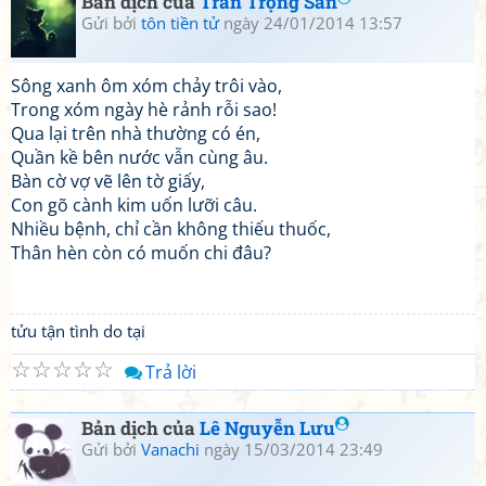
Bản dịch của
Trần Trọng San
Gửi bởi
tôn tiền tử
ngày 24/01/2014 13:57
Sông xanh ôm xóm chảy trôi vào,
Trong xóm ngày hè rảnh rỗi sao!
Qua lại trên nhà thường có én,
Quần kề bên nước vẫn cùng âu.
Bàn cờ vợ vẽ lên tờ giấy,
Con gõ cành kim uốn lưỡi câu.
Nhiều bệnh, chỉ cần không thiếu thuốc,
Thân hèn còn có muốn chi đâu?
tửu tận tình do tại
☆
☆
☆
☆
☆
Trả lời
Bản dịch của
Lê Nguyễn Lưu
Gửi bởi
Vanachi
ngày 15/03/2014 23:49