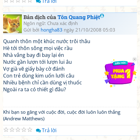
☆
☆
☆
☆
☆
Trả lời
Bản dịch của
Tôn Quang Phiệt
Ngôn ngữ: Chưa xác định
Gửi bởi
hongha83
ngày 21/10/2008 05:03
Quanh thôn một khúc nước trôi thâu
Hè tới thôn sông mọi việc rầu
Nhà vắng bay đi bay lại én
Nước gần lượn tới lượn lui âu
Vợ già vẽ giấy bày cờ đánh
Con trẻ dùng kim uốn lưỡi câu
Nhiều bệnh chỉ cần dùng vị thuốc
Ngoài ra ta có thiết gì đâu?
Khi bạn so găng với cuộc đời, cuộc đời luôn luôn thắng
(Andrew Matthews)
☆
☆
☆
☆
☆
Trả lời