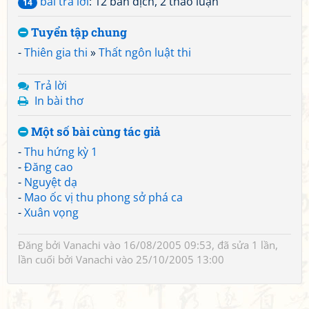
bài trả lời
: 12 bản dịch, 2 thảo luận
14
Tuyển tập chung
-
Thiên gia thi
»
Thất ngôn luật thi
Trả lời
In bài thơ
Một số bài cùng tác giả
-
Thu hứng kỳ 1
-
Đăng cao
-
Nguyệt dạ
-
Mao ốc vị thu phong sở phá ca
-
Xuân vọng
Đăng bởi
Vanachi
vào 16/08/2005 09:53, đã sửa 1 lần,
lần cuối bởi
Vanachi
vào 25/10/2005 13:00