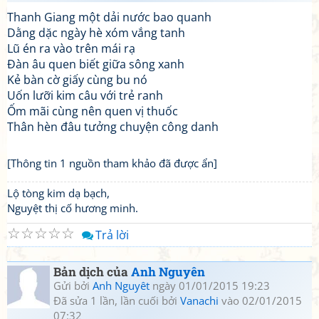
Thanh Giang một dải nước bao quanh
Dằng dặc ngày hè xóm vắng tanh
Lũ én ra vào trên mái rạ
Đàn âu quen biết giữa sông xanh
Kẻ bàn cờ giấy cùng bu nó
Uốn lưỡi kim câu với trẻ ranh
Ốm mãi cùng nên quen vị thuốc
Thân hèn đâu tưởng chuyện công danh
[Thông tin 1 nguồn tham khảo đã được ẩn]
Lộ tòng kim dạ bạch,
Nguyệt thị cố hương minh.
☆
☆
☆
☆
☆
Trả lời
Bản dịch của
Anh Nguyên
Gửi bởi
Anh Nguyêt
ngày 01/01/2015 19:23
Đã sửa 1 lần, lần cuối bởi
Vanachi
vào 02/01/2015
07:32