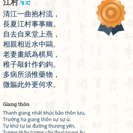
江
村
清
江
一
曲
抱
村
流
，
長
夏
江
村
事
事
幽
。
自
去
自
來
堂
上
燕
，
相
親
相
近
水
中
鷗
。
老
妻
畫
紙
為
棋
局
，
稚
子
敲
針
作
釣
鉤
。
多
病
所
須
惟
藥
物
，
微
軀
此
外
更
何
求
。
Giang thôn
Thanh giang nhất khúc bão thôn lưu,
Trường hạ giang thôn sự sự u.
Tự khứ tự lai đường thượng yến,
Tương thân tương cận thuỷ trung âu.