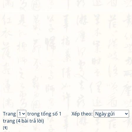
Trang
trong tổng số 1
Xếp theo:
trang (4 bài trả lời)
[
1
]