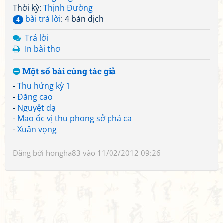
Thời kỳ:
Thịnh Đường
bài trả lời
: 4 bản dịch
4
Trả lời
In bài thơ
Một số bài cùng tác giả
-
Thu hứng kỳ 1
-
Đăng cao
-
Nguyệt dạ
-
Mao ốc vị thu phong sở phá ca
-
Xuân vọng
Đăng bởi
hongha83
vào 11/02/2012 09:26