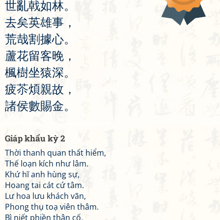
世
亂
戟
如
林
。
去
矣
英
雄
事
，
荒
哉
割
據
心
。
蘆
花
留
客
晚
，
楓
樹
坐
猿
深
。
疲
苶
煩
親
故
，
諸
侯
數
賜
金
。
Giáp khẩu kỳ 2
Thời thanh quan thất hiểm,
Thế loạn kích như lâm.
Khứ hĩ anh hùng sự,
Hoang tai cát cứ tâm.
Lư hoa lưu khách vãn,
Phong thụ toạ viên thâm.
Bì niết phiền thân cố,