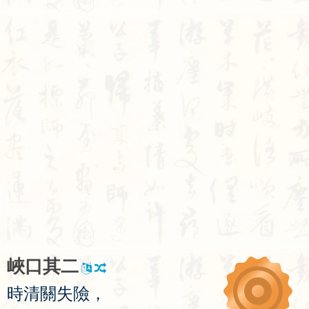
峽
口
其
二
時
清
關
失
險
，