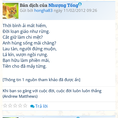
Bản dịch của
Nhượng Tống
Gửi bởi
hongha83
ngày 11/02/2012 09:26
Thời bình ải mất hiểm,
Đời loạn giáo như rừng.
Cắt giữ làm chi mệt?
Anh hùng sống mãi chăng?
Lau tàn, người đứng muộn,
Lá kín, vượn ngồi rưng.
Bạn hữu làm phiền mãi,
Tiền cho đã mấy từng.
[Thông tin 1 nguồn tham khảo đã được ẩn]
Khi bạn so găng với cuộc đời, cuộc đời luôn luôn thắng
(Andrew Matthews)
☆
☆
☆
☆
☆
Trả lời