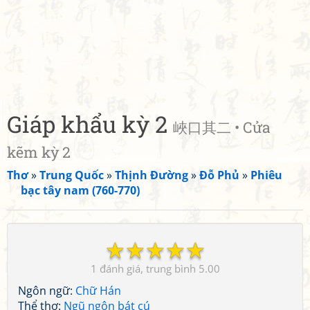
Giáp khẩu kỳ 2
峽口其二 • Cửa
kẽm kỳ 2
Thơ
»
Trung Quốc
»
Thịnh Đường
»
Đỗ Phủ
»
Phiêu
bạc tây nam (760-770)
☆
☆
☆
☆
☆
1
5.00
Ngôn ngữ:
Chữ Hán
Thể thơ:
Ngũ ngôn bát cú