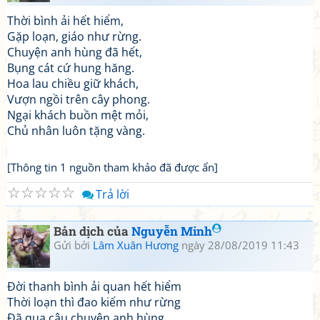
Thời bình ải hết hiểm,
Gặp loạn, giáo như rừng.
Chuyện anh hùng đã hết,
Bụng cát cứ hung hăng.
Hoa lau chiều giữ khách,
Vượn ngồi trên cây phong.
Ngại khách buồn mệt mỏi,
Chủ nhân luôn tặng vàng.
[Thông tin 1 nguồn tham khảo đã được ẩn]
☆
☆
☆
☆
☆
Trả lời
Bản dịch của
Nguyễn Minh
Gửi bởi
Lâm Xuân Hương
ngày 28/08/2019 11:43
Đời thanh bình ải quan hết hiểm
Thời loạn thì đao kiếm như rừng
Đã qua câu chuyện anh hùng