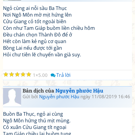
Ngỏ cùng ai nỗi sầu Ba Thục
Nơi Ngô Môn mờ mịt hứng lên
Cửu Giang cỏ tốt ngoài biên
Còn như Tam Giáp buồm liền chiều hôm
Đều chán chọn Thành Đô để ở
Hết còn làm kẻ ngủ cơ quan
Bồng Lai nếu được tới gần
Hỏi chư tiên lẽ chuyển vần già suy.
☆
☆
☆
☆
☆
Trả lời
1
5.00
Bản dịch của
Nguyễn phước Hậu
Gửi bởi
Nguyễn phước Hậu
ngày 11/08/2019 16:46
Buồn Ba Thục, ngỏ ai cùng
Ngô Môn hứng thú mịt mùng.
Cỏ xuân Cửu Giang tít ngoại
Tam Giáp chiều lại buồm tung