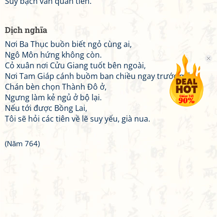
Suy bạch vấn quần tiên.
Dịch nghĩa
Nơi Ba Thục buồn biết ngỏ cùng ai,
Ngô Môn hứng không còn.
Cỏ xuân nơi Cửu Giang tuốt bên ngoài,
Nơi Tam Giáp cánh buồm ban chiều ngay trước mắt.
Chán bèn chọn Thành Đô ở,
Ngưng làm kẻ ngủ ở bộ lại.
Nếu tới được Bồng Lai,
Tôi sẽ hỏi các tiên về lẽ suy yếu, già nua.
(Năm 764)