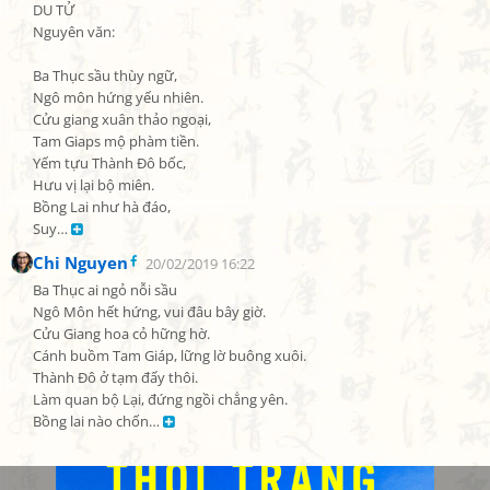
DU TỬ

Nguyên văn:

Ba Thục sầu thùy ngữ,

Ngô môn hứng yếu nhiên.

Cửu giang xuân thảo ngoại,

Tam Giaps mộ phàm tiền.

Yếm tựu Thành Đô bốc,

Hưu vị lại bộ miên.

Bồng Lai như hà đáo,

Suy… 
Chi Nguyen
20/02/2019 16:22
Ba Thục ai ngỏ nỗi sầu

Ngô Môn hết hứng, vui đâu bây giờ.

Cửu Giang hoa cỏ hững hờ.

Cánh buồm Tam Giáp, lững lờ buông xuôi.

Thành Đô ở tạm đấy thôi.

Làm quan bộ Lại, đứng ngồi chẳng yên.

Bồng lai nào chốn… 