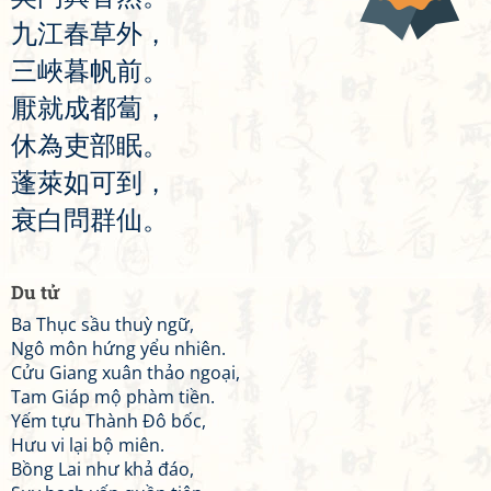
九
江
春
草
外
，
三
峽
暮
帆
前
。
厭
就
成
都
蔔
，
休
為
吏
部
眠
。
蓬
萊
如
可
到
，
衰
白
問
群
仙
。
Du tử
Ba Thục sầu thuỳ ngữ,
Ngô môn hứng yểu nhiên.
Cửu Giang xuân thảo ngoại,
Tam Giáp mộ phàm tiền.
Yếm tựu Thành Đô bốc,
Hưu vi lại bộ miên.
Bồng Lai như khả đáo,