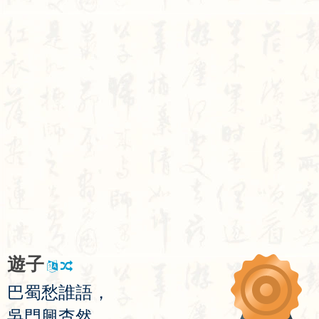
遊
子
巴
蜀
愁
誰
語
，
吳
門
興
杳
然
。