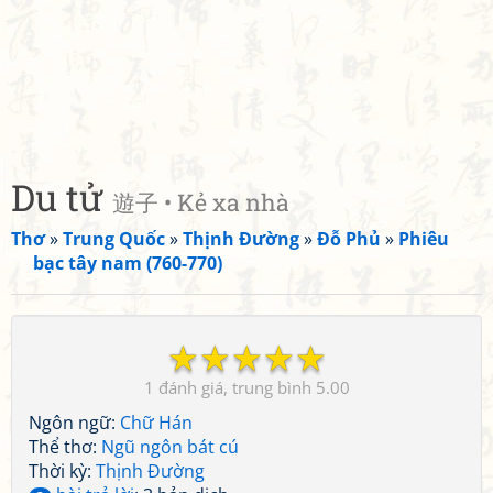
Du tử
遊子 • Kẻ xa nhà
Thơ
»
Trung Quốc
»
Thịnh Đường
»
Đỗ Phủ
»
Phiêu
bạc tây nam (760-770)
☆
☆
☆
☆
☆
1
5.00
Ngôn ngữ:
Chữ Hán
Thể thơ:
Ngũ ngôn bát cú
Thời kỳ:
Thịnh Đường