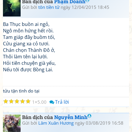
Bản dịch của
Phạm Doanh
Gửi bởi
tôn tiền tử
ngày 12/04/2015 18:45
Ba Thục buồn ai ngỏ,
Ngô môn hứng hết rồi.
Tam giáp đây buồm tối,
Cửu giang xa cỏ tươi.
Chán chọn Thành Đô ở,
Thôi làm tên lại lười.
Hỏi tiên chuyện già yếu,
Nếu tới được Bồng Lai.
tửu tận tình do tại
☆
☆
☆
☆
☆
Trả lời
1
5.00
Bản dịch của
Nguyễn Minh
Gửi bởi
Lâm Xuân Hương
ngày 03/08/2019 16:58