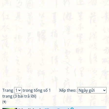
Trang
trong tổng số 1
Xếp theo:
trang (3 bài trả lời)
[
1
]