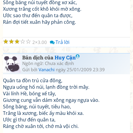
Sông băng núi tuyết đồng xơ xác,
Xương trắng cốt khô khói mờ xông.
Ước sao thư đến quân ta được,
Rán đợi tiết xuân hãy phản công.
☆
☆
☆
☆
☆
Trả lời
2
3.00
Bản dịch của
Huy Cận
Ngôn ngữ: Chưa xác định
Gửi bởi
Vanachi
ngày 25/01/2009 23:39
Quân ta đồn trú cửa đông,
Ngựa uống hố núi, lạnh đồng trời mây.
Vài lính Hề, bóng xế tây,
Giương cung vẫn dám xông ngay ngựa vào.
Sông băng, núi tuyết, tiêu hao,
Trắng là xương, biếc ấy màu khói xa.
Ước gì thư đến quân ta,
Ráng chờ xuân tới, chớ mà vội chi.