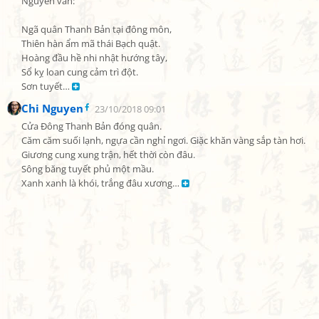
Nguyên văn:

Ngã quân Thanh Bản tại đông môn,

Thiên hàn ẩm mã thái Bạch quật.

Hoàng đầu hề nhi nhật hướng tây,

Sổ kỵ loan cung cảm trì đột.

Sơn tuyết… 
Chi Nguyen
23/10/2018 09:01
Cửa Đông Thanh Bản đóng quân.

Căm căm suối lạnh, ngựa cần nghỉ ngơi. Giặc khăn vàng sắp tàn hơi.

Giương cung xung trận, hết thời còn đâu.

Sông băng tuyết phủ một mầu.

Xanh xanh là khói, trắng đâu xương… 