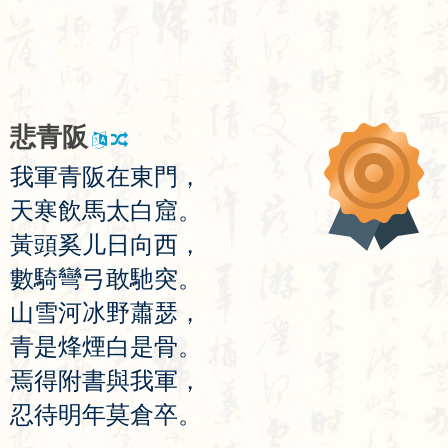
悲
青
阪
我
軍
青
阪
在
東
門
，
天
寒
飲
馬
太
白
窟
。
黃
頭
奚
儿
日
向
西
，
數
騎
彎
弓
敢
馳
突
。
山
雪
河
冰
野
蕭
瑟
，
青
是
烽
煙
白
是
骨
。
焉
得
附
書
與
我
軍
，
忍
待
明
年
莫
倉
卒
。