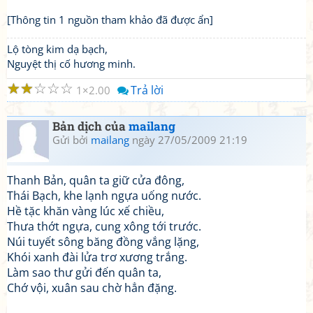
[Thông tin 1 nguồn tham khảo đã được ẩn]
Lộ tòng kim dạ bạch,
Nguyệt thị cố hương minh.
☆
☆
☆
☆
☆
Trả lời
1
2.00
Bản dịch của
mailang
Gửi bởi
mailang
ngày 27/05/2009 21:19
Thanh Bản, quân ta giữ cửa đông,
Thái Bạch, khe lạnh ngựa uống nước.
Hề tặc khăn vàng lúc xế chiều,
Thưa thớt ngựa, cung xông tới trước.
Núi tuyết sông băng đồng vắng lặng,
Khói xanh đài lửa trơ xương trắng.
Làm sao thư gửi đến quân ta,
Chớ vội, xuân sau chờ hẳn đặng.