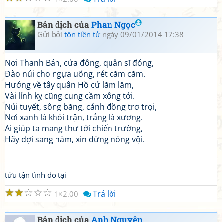
Bản dịch của
Phan Ngọc
Gửi bởi
tôn tiền tử
ngày 09/01/2014 17:38
Nơi Thanh Bản, cửa đông, quân sĩ đóng,
Đào núi cho ngựa uống, rét căm căm.
Hướng về tây quân Hồ cứ lăm lăm,
Vài lính kỵ cũng cung cầm xông tới.
Núi tuyết, sông băng, cánh đồng trơ trọi,
Nơi xanh là khói trận, trắng là xương.
Ai giúp ta mang thư tới chiến trường,
Hãy đợi sang năm, xin đừng nóng vội.
tửu tận tình do tại
☆
☆
☆
☆
☆
Trả lời
1
2.00
Bản dịch của
Anh Nguyên