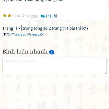
☆
☆
☆
☆
☆
Trả lời
1
2.00
Trang
trong tổng số 2 trang (11 bài trả lời)
[
1
] [
2
] ›
Trang sau
»
Trang cuối
Bình luận nhanh
2