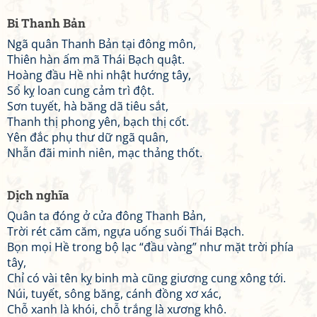
Bi Thanh Bản
Ngã quân Thanh Bản tại đông môn,
Thiên hàn ấm mã Thái Bạch quật.
Hoàng đầu Hề nhi nhật hướng tây,
Sổ kỵ loan cung cảm trì đột.
Sơn tuyết, hà băng dã tiêu sắt,
Thanh thị phong yên, bạch thị cốt.
Yên đắc phụ thư dữ ngã quân,
Nhẫn đãi minh niên, mạc thảng thốt.
Dịch nghĩa
Quân ta đóng ở cửa đông Thanh Bản,
Trời rét căm căm, ngựa uống suối Thái Bạch.
Bọn mọi Hề trong bộ lạc “đầu vàng” như mặt trời phía
tây,
Chỉ có vài tên kỵ binh mà cũng giương cung xông tới.
Núi, tuyết, sông băng, cánh đồng xơ xác,
Chỗ xanh là khói, chỗ trắng là xương khô.