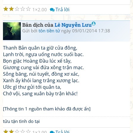
☆
☆
☆
☆
☆
Trả lời
1
2.00
Bản dịch của
Lê Nguyễn Lưu
Gửi bởi
tôn tiền tử
ngày 09/01/2014 17:38
Thanh Bản quân ta giữ cửa đông,
Lạnh trời, ngựa uống nước suối bạc.
Bọn giặc Hoàng Đầu lúc xế tây,
Giương cung vài đứa xông trận mạc.
Sông băng, núi tuyết, đồng xơ xác,
Xanh ấy khói lang trắng xương lạc.
Ước gì thư gửi tới quân ta,
Chớ vội, sang xuân bày trận khác!
[Thông tin 1 nguồn tham khảo đã được ẩn]
tửu tận tình do tại
☆
☆
☆
☆
☆
Trả lời
1
2.00