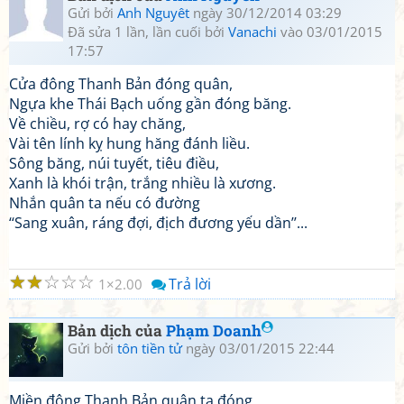
Gửi bởi
Anh Nguyêt
ngày 30/12/2014 03:29
Đã sửa 1 lần, lần cuối bởi
Vanachi
vào 03/01/2015
17:57
Cửa đông Thanh Bản đóng quân,
Ngựa khe Thái Bạch uống gần đóng băng.
Về chiều, rợ có hay chăng,
Vài tên lính kỵ hung hăng đánh liều.
Sông băng, núi tuyết, tiêu điều,
Xanh là khói trận, trắng nhiều là xương.
Nhắn quân ta nếu có đường
‘‘Sang xuân, ráng đợi, địch đương yếu dần’’...
☆
☆
☆
☆
☆
Trả lời
1
2.00
Bản dịch của
Phạm Doanh
Gửi bởi
tôn tiền tử
ngày 03/01/2015 22:44
Miền đông Thanh Bản quân ta đóng,