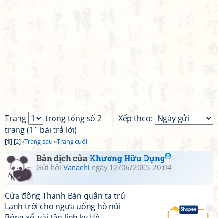
Trang
trong tổng số 2
Xếp theo:
trang (11 bài trả lời)
[
1
] [
2
] ›
Trang sau
»
Trang cuối
Bản dịch của
Khương Hữu Dụng
Gửi bởi
Vanachi
ngày 12/06/2005 20:04
Cửa đông Thanh Bản quân ta trú
Lạnh trời cho ngựa uống hồ núi
Bóng xế, vài tên lính kỵ Hề,