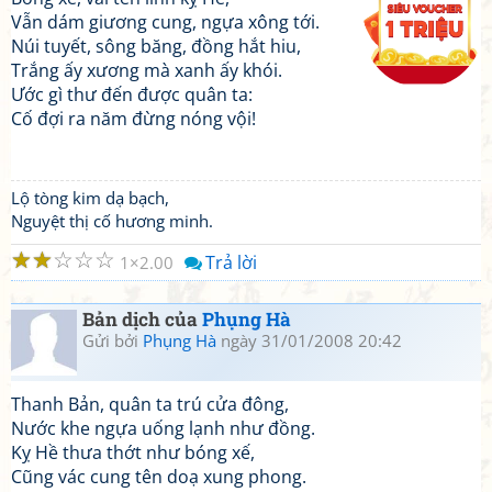
Vẫn dám giương cung, ngựa xông tới.
Núi tuyết, sông băng, đồng hắt hiu,
Trắng ấy xương mà xanh ấy khói.
Ước gì thư đến được quân ta:
Cố đợi ra năm đừng nóng vội!
Lộ tòng kim dạ bạch,
Nguyệt thị cố hương minh.
☆
☆
☆
☆
☆
Trả lời
1
2.00
Bản dịch của
Phụng Hà
Gửi bởi
Phụng Hà
ngày 31/01/2008 20:42
Thanh Bản, quân ta trú cửa đông,
Nước khe ngựa uống lạnh như đồng.
Kỵ Hề thưa thớt như bóng xế,
Cũng vác cung tên doạ xung phong.