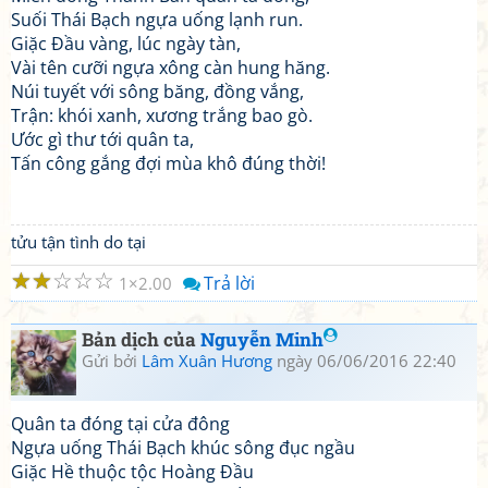
Suối Thái Bạch ngựa uống lạnh run.
Giặc Đầu vàng, lúc ngày tàn,
Vài tên cưỡi ngựa xông càn hung hăng.
Núi tuyết với sông băng, đồng vắng,
Trận: khói xanh, xương trắng bao gò.
Ước gì thư tới quân ta,
Tấn công gắng đợi mùa khô đúng thời!
tửu tận tình do tại
☆
☆
☆
☆
☆
Trả lời
1
2.00
Bản dịch của
Nguyễn Minh
Gửi bởi
Lâm Xuân Hương
ngày 06/06/2016 22:40
Quân ta đóng tại cửa đông
Ngựa uống Thái Bạch khúc sông đục ngầu
Giặc Hề thuộc tộc Hoàng Đầu