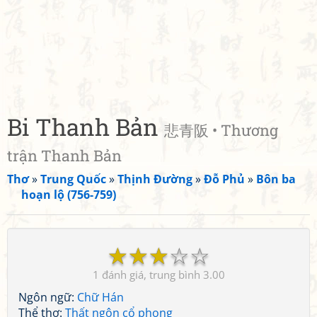
Bi Thanh Bản
悲青阪 • Thương
trận Thanh Bản
Thơ
»
Trung Quốc
»
Thịnh Đường
»
Đỗ Phủ
»
Bôn ba
hoạn lộ (756-759)
☆
☆
☆
☆
☆
1
3.00
Ngôn ngữ:
Chữ Hán
Thể thơ:
Thất ngôn cổ phong