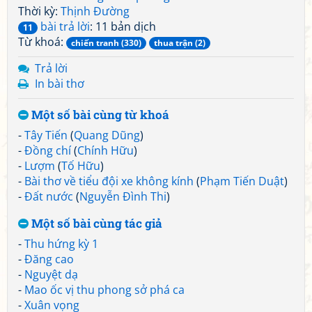
Thời kỳ:
Thịnh Đường
bài trả lời
: 11 bản dịch
11
Từ khoá:
chiến tranh (330)
thua trận (2)
Trả lời
In bài thơ
Một số bài cùng từ khoá
-
Tây Tiến
(
Quang Dũng
)
-
Đồng chí
(
Chính Hữu
)
-
Lượm
(
Tố Hữu
)
-
Bài thơ về tiểu đội xe không kính
(
Phạm Tiến Duật
)
-
Đất nước
(
Nguyễn Đình Thi
)
Một số bài cùng tác giả
-
Thu hứng kỳ 1
-
Đăng cao
-
Nguyệt dạ
-
Mao ốc vị thu phong sở phá ca
-
Xuân vọng