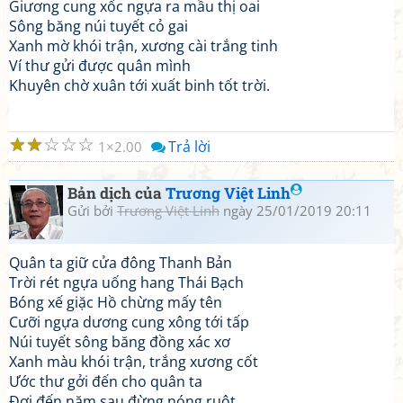
Giương cung xốc ngựa ra mầu thị oai
Sông băng núi tuyết cỏ gai
Xanh mờ khói trận, xương cài trắng tinh
Ví thư gửi được quân mình
Khuyên chờ xuân tới xuất binh tốt trời.
☆
☆
☆
☆
☆
Trả lời
1
2.00
Bản dịch của
Trương Việt Linh
Gửi bởi
Trương Việt Linh
ngày 25/01/2019 20:11
Quân ta giữ cửa đông Thanh Bản
Trời rét ngựa uống hang Thái Bạch
Bóng xế giặc Hồ chừng mấy tên
Cưỡi ngựa dương cung xông tới tấp
Núi tuyết sông băng đồng xác xơ
Xanh màu khói trận, trắng xương cốt
Ước thư gởi đến cho quân ta
Đợi đến năm sau đừng nóng ruột