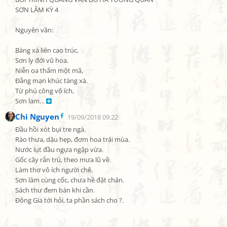
SƠN LÂM KỲ 4

Nguyên văn:

Bàng xá liên cao trúc,

Sơn ly đới vũ hoa.

Niễn oa thấm một mã,

Đằng mạn khúc tàng xà.

Từ phú công vô ích,

Sơn lam… 
Chi Nguyen
19/09/2018 09:22
Đầu hồi xót bụi tre ngà.

Rào thưa, dậu hẹp, đơm hoa trái mùa.

Nước lụt đầu ngựa ngập vừa.

Gốc cây rắn trú, theo mưa lũ về.

Làm thơ vô ích người chê.

Sơn lâm cùng cốc, chưa hề đặt chân.

Sách thư đem bán khi cần.

Đông Gia tới hỏi, ta phần sách cho ?.