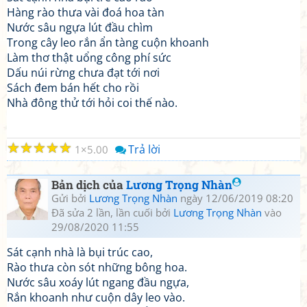
Hàng rào thưa vài đoá hoa tàn
Nước sâu ngựa lút đầu chìm
Trong cây leo rắn ẩn tàng cuộn khoanh
Làm thơ thật uổng công phí sức
Dấu núi rừng chưa đạt tới nơi
Sách đem bán hết cho rồi
Nhà đông thử tới hỏi coi thế nào.
☆
☆
☆
☆
☆
Trả lời
1
5.00
Bản dịch của
Lương Trọng Nhàn
Gửi bởi
Lương Trọng Nhàn
ngày 12/06/2019 08:20
Đã sửa 2 lần, lần cuối bởi
Lương Trọng Nhàn
vào
29/08/2020 11:55
Sát cạnh nhà là bụi trúc cao,
Rào thưa còn sót những bông hoa.
Nước sâu xoáy lút ngang đầu ngựa,
Rắn khoanh như cuộn dây leo vào.