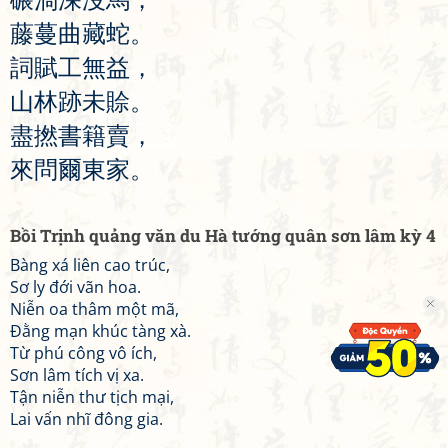
藤
蔓
曲
藏
蛇
。
詞
賦
工
無
益
，
山
林
跡
未
賒
。
盡
撚
書
籍
賣
，
來
問
爾
東
家
。
Bồi Trịnh quảng văn du Hà tướng quân sơn lâm kỳ 4
Bàng xá liên cao trúc,
Sơ ly đới vãn hoa.
Niễn oa thâm một mã,
Đằng mạn khúc tàng xà.
Từ phú công vô ích,
Sơn lâm tích vị xa.
Tận niễn thư tịch mại,
Lai vấn nhĩ đông gia.