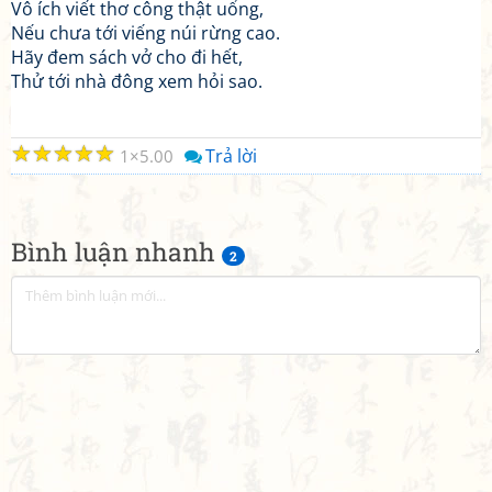
Vô ích viết thơ công thật uổng,
Nếu chưa tới viếng núi rừng cao.
Hãy đem sách vở cho đi hết,
Thử tới nhà đông xem hỏi sao.
☆
☆
☆
☆
☆
Trả lời
1
5.00
Bình luận nhanh
2