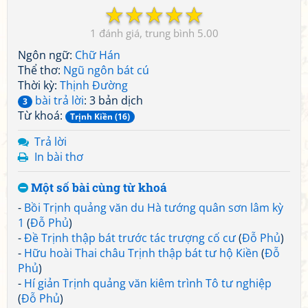
☆
☆
☆
☆
☆
1
5.00
Ngôn ngữ:
Chữ Hán
Thể thơ:
Ngũ ngôn bát cú
Thời kỳ:
Thịnh Đường
bài trả lời
: 3 bản dịch
3
Từ khoá:
Trịnh Kiền (16)
Trả lời
In bài thơ
Một số bài cùng từ khoá
-
Bồi Trịnh quảng văn du Hà tướng quân sơn lâm kỳ
1
(
Đỗ Phủ
)
-
Đề Trịnh thập bát trước tác trượng cố cư
(
Đỗ Phủ
)
-
Hữu hoài Thai châu Trịnh thập bát tư hộ Kiền
(
Đỗ
Phủ
)
-
Hí giản Trịnh quảng văn kiêm trình Tô tư nghiệp
(
Đỗ Phủ
)