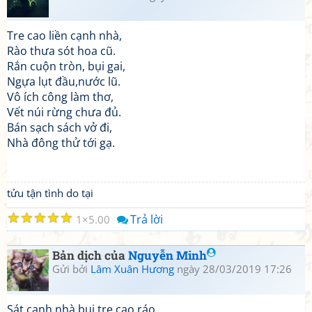
Tre cao liền cạnh nhà,
Rào thưa sót hoa cũ.
Rắn cuộn tròn, bụi gai,
Ngựa lụt đầu,nước lũ.
Vô ích công làm thơ,
Vết núi rừng chưa đủ.
Bán sạch sách vở đi,
Nhà đông thử tới gạ.
tửu tận tình do tại
☆
☆
☆
☆
☆
Trả lời
1
5.00
Bản dịch của
Nguyễn Minh
Gửi bởi
Lâm Xuân Hương
ngày 28/03/2019 17:26
Sát cạnh nhà bụi tre cao ráo