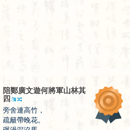
陪
鄭
廣
文
遊
何
將
軍
山
林
其
四
旁
舍
連
高
竹
，
疏
籬
帶
晚
花
。
碾
渦
深
沒
馬
，