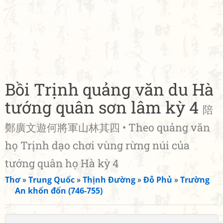
Bồi Trịnh quảng văn du Hà
tướng quân sơn lâm kỳ 4
陪
鄭廣文遊何將軍山林其四 • Theo quảng văn
họ Trịnh dạo chơi vùng rừng núi của
tướng quân họ Hà kỳ 4
Thơ
»
Trung Quốc
»
Thịnh Đường
»
Đỗ Phủ
»
Trường
An khốn đốn (746-755)