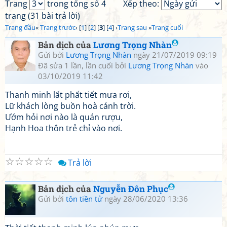
Trang
trong tổng số 4
Xếp theo:
trang (31 bài trả lời)
Trang đầu
«
Trang trước
‹ [
1
] [
2
] [
3
] [
4
] ›
Trang sau
»
Trang cuối
Bản dịch của
Lương Trọng Nhàn
Gửi bởi
Lương Trọng Nhàn
ngày 21/07/2019 09:19
Đã sửa 1 lần, lần cuối bởi
Lương Trọng Nhàn
vào
03/10/2019 11:42
Thanh minh lất phất tiết mưa rơi,
Lữ khách lòng buồn hoà cảnh trời.
Ướm hỏi nơi nào là quán rượu,
Hạnh Hoa thôn trẻ chỉ vào nơi.
☆
☆
☆
☆
☆
Trả lời
Bản dịch của
Nguyễn Đôn Phục
Gửi bởi
tôn tiền tử
ngày 28/06/2020 13:36