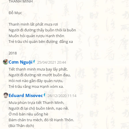
THANH MINH

Đỗ Mục

Thanh minh lất phất mưa rơi

Người đi đường thấy buồn thôi là buồn

Muốn hỏi quán rượu Hạnh thôn

Trẻ trâu chỉ quán bên đường  đằng xa

2018
Cơm Nguội
25/04/2021 20:44
Tiết thanh minh mưa bay lấy phất,

Người đi đường rét mướt buồn đau,

Hỏi nơi nào gần đây quán rượu,

Trẻ trâu rằng Hoa Hạnh xóm xa.
Eduard Misovec
28/12/2020 11:14
Mưa phùn trựa tiết Thanh Minh,

Người đi lại chộ buồn tênh, nạo nề.

Ở mô bán riệu uống hè

Đám chăn tru méch, đó tề Hạnh Thôn.

(Bùi Thân dịch)