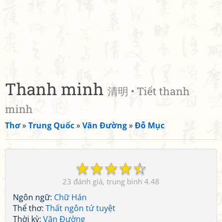
Thanh minh
清明 • Tiết thanh
minh
Thơ
»
Trung Quốc
»
Vãn Đường
»
Đỗ Mục
☆
☆
☆
☆
☆
23
4.48
Ngôn ngữ:
Chữ Hán
Thể thơ:
Thất ngôn tứ tuyệt
Thời kỳ:
Vãn Đường