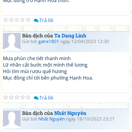
Mục đồng trỏ Hạnh Hoa thôn.
☆
☆
☆
☆
☆
Trả lời
Bản dịch của
Ta Dang Linh
Gửi bởi
gatre1801
ngày 12/04/2023 12:30
Mưa phùn che tiết thanh minh
Lữ nhân cất bước một mình thê lương
Hỏi tìm mùi rượu quê hương
Mục đồng chỉ tới bên phường Hạnh Hoa.
☆
☆
☆
☆
☆
Trả lời
Bản dịch của
Nhất Nguyên
Gửi bởi
Nhất Nguyên
ngày 18/10/2023 23:27