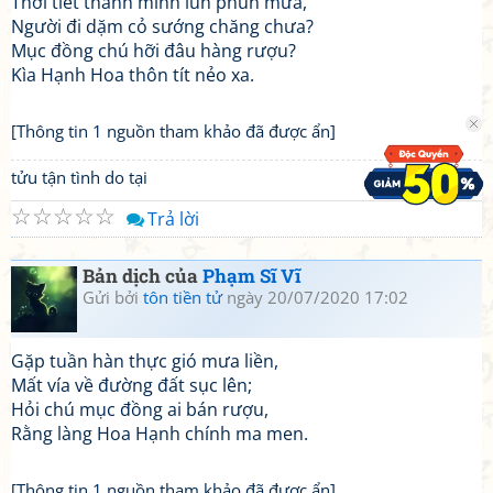
Thời tiết thanh minh lún phún mưa,
Người đi dặm cỏ sướng chăng chưa?
Mục đồng chú hỡi đâu hàng rượu?
Kìa Hạnh Hoa thôn tít nẻo xa.
[Thông tin 1 nguồn tham khảo đã được ẩn]
tửu tận tình do tại
☆
☆
☆
☆
☆
Trả lời
Bản dịch của
Phạm Sĩ Vĩ
Gửi bởi
tôn tiền tử
ngày 20/07/2020 17:02
Gặp tuần hàn thực gió mưa liền,
Mất vía về đường đất sục lên;
Hỏi chú mục đồng ai bán rượu,
Rằng làng Hoa Hạnh chính ma men.
[Thông tin 1 nguồn tham khảo đã được ẩn]