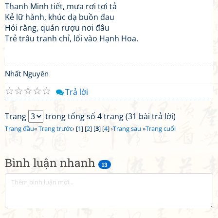
Thanh Minh tiết, mưa rơi tơi tả
Kẻ lữ hành, khúc dạ buồn đau
Hỏi rằng, quán rượu nơi đâu
Trẻ trâu tranh chỉ, lối vào Hạnh Hoa.
Nhất Nguyên
☆
☆
☆
☆
☆
Trả lời
Trang
trong tổng số 4 trang (31 bài trả lời)
Trang đầu
«
Trang trước
‹ [
1
] [
2
] [
3
] [
4
] ›
Trang sau
»
Trang cuối
Bình luận nhanh
13