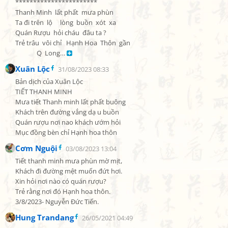
***********************

Thanh Minh  lất phất  mưa phùn

Ta đi trên  lộ     lòng  buồn  xót  xa

Quán Rượu  hỏi cháu  đâu ta ?

Trẻ trâu  vôi chỉ   Hạnh Hoa  Thôn  gần

              Q  Long… 
Xuân Lộc
31/08/2023 08:33
Bản dịch của Xuân Lộc

TIẾT THANH MINH

Mưa tiết Thanh minh lất phất buông

Khách trên đường vắng dạ u buồn

Quán rượu nơi nao khách ướm hỏi

Mục đồng bèn chỉ Hạnh hoa thôn
Cơm Nguội
03/08/2023 13:04
Tiết thanh minh mưa phùn mờ mịt,

Khách đi đường mệt muốn đứt hơi.

Xin hỏi nơi nào có quán rượu?

Trẻ rằng nơi đó Hạnh hoa thôn.

3/8/2023- Nguyễn Đức Tiến.
Hung Trandang
26/05/2021 04:49