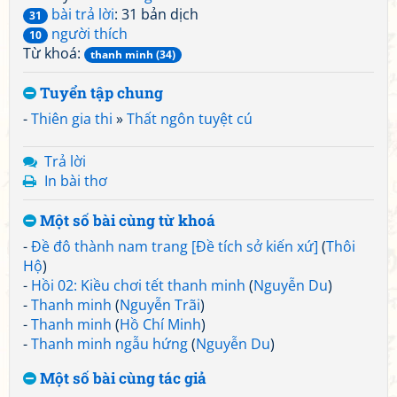
bài trả lời
: 31 bản dịch
31
người thích
10
Từ khoá:
thanh minh (34)
Tuyển tập chung
-
Thiên gia thi
»
Thất ngôn tuyệt cú
Trả lời
In bài thơ
Một số bài cùng từ khoá
-
Đề đô thành nam trang [Đề tích sở kiến xứ]
(
Thôi
Hộ
)
-
Hồi 02: Kiều chơi tết thanh minh
(
Nguyễn Du
)
-
Thanh minh
(
Nguyễn Trãi
)
-
Thanh minh
(
Hồ Chí Minh
)
-
Thanh minh ngẫu hứng
(
Nguyễn Du
)
Một số bài cùng tác giả