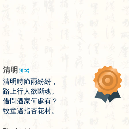
清
明
清
明
時
節
雨
紛
紛
，
路
上
行
人
欲
斷
魂
。
借
問
酒
家
何
處
有
？
牧
童
遙
指
杏
花
村
。