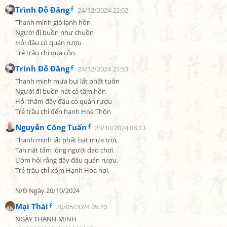
Trình Đỗ Đăng
24/12/2024 22:02
Thanh minh gió lạnh hồn

Người đi buồn như chuồn

Hỏi đâu có quán rượu

Trẻ trâu chỉ qua cồn.
Trình Đỗ Đăng
24/12/2024 21:53
Thanh minh mưa bụi lất phất tuôn

Người đi buồn nát cả tâm hồn

Hỏi thăm đây đâu có quán rượu

Trẻ trâu chỉ đến hạnh Hoa Thôn
Nguyễn Công Tuấn
20/10/2024 08:13
Thanh minh lất phất hạt mưa trời,

Tan nát tấm lòng người dạo chơi.

Ướm hỏi rằng đây đâu quán rượu,

Trẻ trâu chỉ xóm Hạnh Hoa nơi.

N/Đ Ngày 20/10/2024
Mại Thái
20/05/2024 05:20
NGÀY THANH MINH
