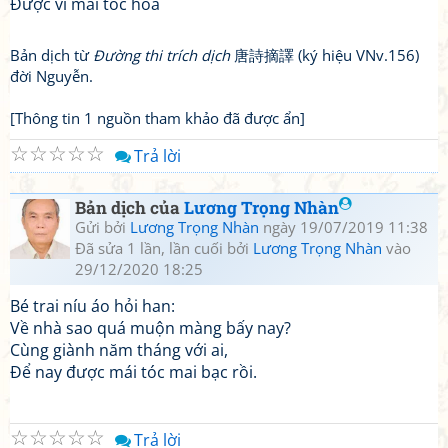
Được vì mái tóc hoa
Bản dịch từ
Đường thi trích dịch
唐詩摘譯 (ký hiệu VNv.156)
đời Nguyễn.
[Thông tin 1 nguồn tham khảo đã được ẩn]
☆
☆
☆
☆
☆
Trả lời
Bản dịch của
Lương Trọng Nhàn
Gửi bởi
Lương Trọng Nhàn
ngày 19/07/2019 11:38
Đã sửa 1 lần, lần cuối bởi
Lương Trọng Nhàn
vào
29/12/2020 18:25
Bé trai níu áo hỏi han:
Về nhà sao quá muộn màng bấy nay?
Cùng giành năm tháng với ai,
Để nay được mái tóc mai bạc rồi.
☆
☆
☆
☆
☆
Trả lời