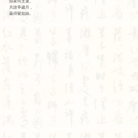
歸家何太遲。

共誰爭歲月，

贏得鬢如絲。