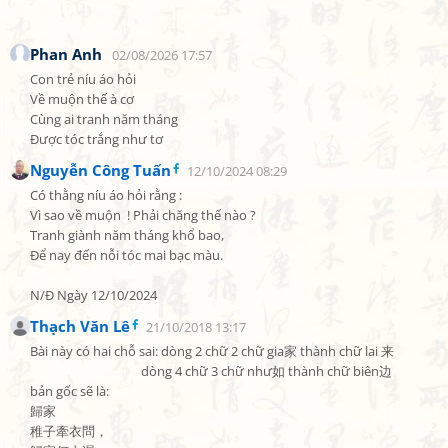
Phan Anh
02/08/2026 17:57
Con trẻ níu áo hỏi

Về muộn thế à cơ

Cùng ai tranh năm tháng

Được tóc trắng như tơ
Nguyễn Công Tuấn
12/10/2024 08:29
Có thằng níu áo hỏi rằng :

Vì sao về muộn  ! Phải chăng thế nào ?

Tranh giành năm tháng khổ bao,

Để nay đến nỗi tóc mai bạc màu.

N/Đ Ngày 12/10/2024
Thạch Văn Lê
21/10/2018 13:17
Bài này có hai chỗ sai: dòng 2 chữ 2 chữ gia家 thành chữ lai 来

                                     dòng 4 chữ 3 chữ như如 thành chữ biên边

bản gốc sẽ là:

歸家

稚子牽衣問，
