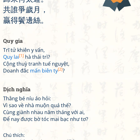
共
誰
爭
歲
月
，
贏
得
鬢
邊
絲
。
Quy gia
Trĩ tử khiên y vấn,
[1]
Quy lai
hà thái trì?
Cộng thuỳ tranh tuế nguyệt,
[2]
Doanh đắc
mấn biên ty
?
Dịch nghĩa
Thằng bé níu áo hỏi:
Vì sao về nhà muộn quá thế?
Cùng giành nhau năm tháng với ai,
Để nay được bờ tóc mai bạc như tơ?
Chú thích: