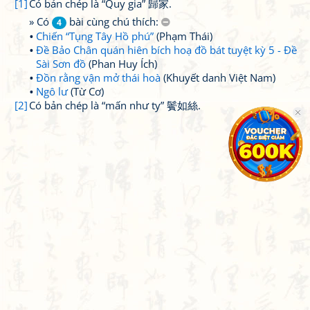
[1]
Có bản chép là “Quy gia” 歸家.
» Có
bài cùng chú thích:
4
Chiến “Tụng Tây Hồ phú”
(Phạm Thái)
Đề Bảo Chân quán hiên bích hoạ đồ bát tuyệt kỳ 5 - Đề
Sài Sơn đồ
(Phan Huy Ích)
Đồn rằng vận mở thái hoà
(Khuyết danh Việt Nam)
Ngô lư
(Từ Cơ)
[2]
Có bản chép là “mấn như ty” 鬢如絲.