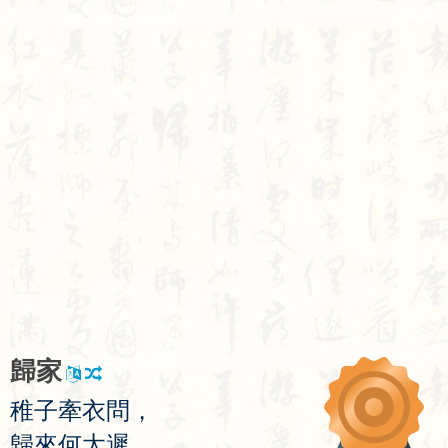
歸
家
稚
子
牽
衣
問
，
歸
來
何
太
遲
。