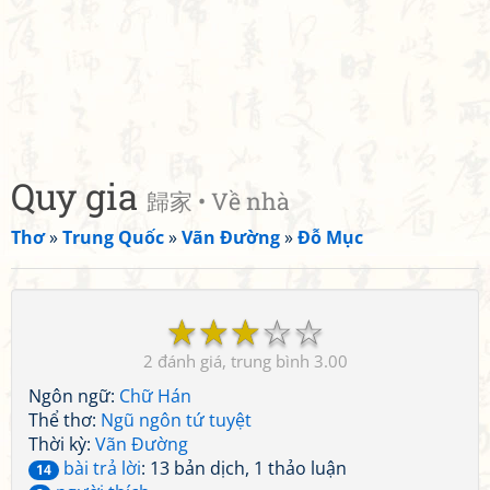
Quy gia
歸家 • Về nhà
Thơ
»
Trung Quốc
»
Vãn Đường
»
Đỗ Mục
☆
☆
☆
☆
☆
2
3.00
Ngôn ngữ:
Chữ Hán
Thể thơ:
Ngũ ngôn tứ tuyệt
Thời kỳ:
Vãn Đường
bài trả lời
: 13 bản dịch, 1 thảo luận
14