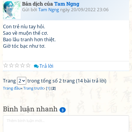
Bản dịch của
Tam Ngng
Gửi bởi
Tam Ngng
ngày 20/09/2022 23:06
Con trẻ níu tay hỏi.
Sao về muộn thế cơ.
Bao lâu tranh hơn thiệt.
Giờ tóc bạc như tơ.
☆
☆
☆
☆
☆
Trả lời
Trang
trong tổng số 2 trang (14 bài trả lời)
Trang đầu
«
Trang trước
‹ [
1
] [
2
]
Bình luận nhanh
3