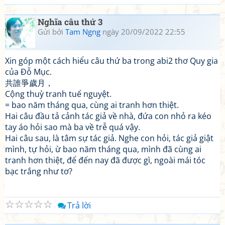
Nghĩa câu thứ 3
Gửi bởi
Tam Ngng
ngày 20/09/2022 22:55
Xin góp một cách hiểu câu thứ ba trong abi2 thơ Quy gia
của Đỗ Mục.
共誰爭歲月，
Cộng thuỳ tranh tuế nguyệt.
= bao năm tháng qua, cùng ai tranh hơn thiệt.
Hai câu đầu tả cảnh tác giả về nhà, đứa con nhỏ ra kéo
tay áo hỏi sao mà ba về trễ quá vậy.
Hai câu sau, là tâm sự tác giả. Nghe con hỏi, tác giả giật
mình, tự hỏi, ừ bao năm tháng qua, mình đã cùng ai
tranh hơn thiệt, để đến nay đã được gì, ngoài mái tóc
bạc trắng như tơ?
☆
☆
☆
☆
☆
Trả lời