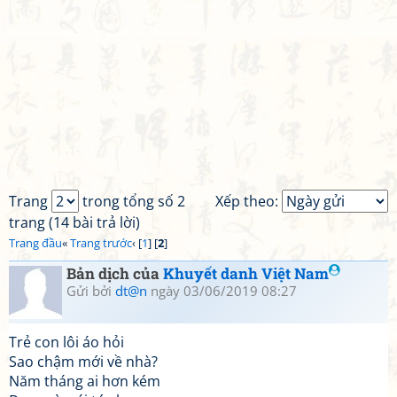
Trang
trong tổng số 2
Xếp theo:
trang (14 bài trả lời)
Trang đầu
«
Trang trước
‹ [
1
] [
2
]
Bản dịch của
Khuyết danh Việt Nam
Gửi bởi
dt@n
ngày 03/06/2019 08:27
Trẻ con lôi áo hỏi
Sao chậm mới về nhà?
Năm tháng ai hơn kém