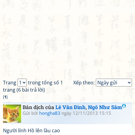
Trang
trong tổng số 1
Xếp theo:
trang (6 bài trả lời)
[
1
]
Bản dịch của
Lê Văn Đình
,
Ngô Như Sâm
Gửi bởi
hongha83
ngày 12/11/2013 15:15
Người lính Hồ lên lầu cao