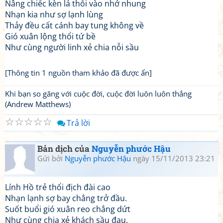
Nâng chiếc kèn lá thổi vào nhớ nhung
Nhạn kia như sợ lạnh lùng
Thảy đều cất cánh bay tung không về
Gió xuân lộng thổi tứ bề
Như cùng người linh xẻ chia nỗi sầu
[Thông tin 1 nguồn tham khảo đã được ẩn]
Khi bạn so găng với cuộc đời, cuộc đời luôn luôn thắng
(Andrew Matthews)
☆
☆
☆
☆
☆
Trả lời
Bản dịch của
Nguyễn phước Hậu
Gửi bởi
Nguyễn phước Hậu
ngày 15/11/2013 23:21
Lính Hồ trẻ thổi địch đài cao
Nhạn lạnh sợ bay chẳng trở đầu.
Suốt buổi gió xuân reo chẳng dứt
Như cùng chia xẻ khách sầu đau.