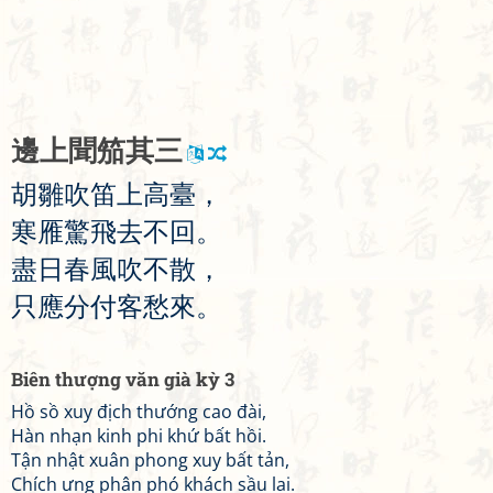
邊
上
聞
笳
其
三
胡
雛
吹
笛
上
高
臺
，
寒
雁
驚
飛
去
不
回
。
盡
日
春
風
吹
不
散
，
只
應
分
付
客
愁
來
。
Biên thượng văn già kỳ 3
Hồ sồ xuy địch thướng cao đài,
Hàn nhạn kinh phi khứ bất hồi.
Tận nhật xuân phong xuy bất tản,
Chích ưng phân phó khách sầu lai.