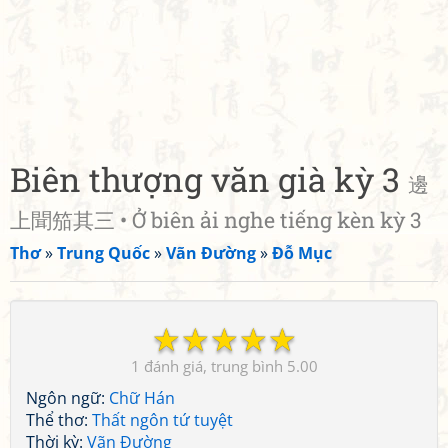
Biên thượng văn già kỳ 3
邊
上聞笳其三 • Ở biên ải nghe tiếng kèn kỳ 3
Thơ
»
Trung Quốc
»
Vãn Đường
»
Đỗ Mục
☆
☆
☆
☆
☆
1
5.00
Ngôn ngữ:
Chữ Hán
Thể thơ:
Thất ngôn tứ tuyệt
Thời kỳ:
Vãn Đường