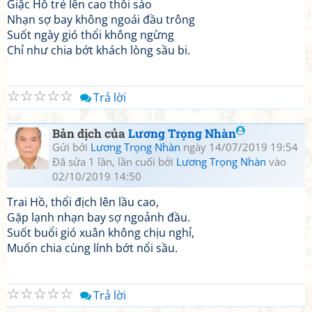
Giặc Hồ trẻ lên cao thổi sáo
Nhạn sợ bay không ngoái đầu trông
Suốt ngày gió thổi không ngừng
Chỉ như chia bớt khách lòng sầu bi.
☆
☆
☆
☆
☆
Trả lời
Bản dịch của
Lương Trọng Nhàn
Gửi bởi
Lương Trọng Nhàn
ngày 14/07/2019 19:54
Đã sửa 1 lần, lần cuối bởi
Lương Trọng Nhàn
vào
02/10/2019 14:50
Trai Hồ, thổi địch lên lầu cao,
Gặp lạnh nhạn bay sợ ngoảnh đầu.
Suốt buổi gió xuân không chịu nghỉ,
Muốn chia cùng lính bớt nổi sầu.
☆
☆
☆
☆
☆
Trả lời