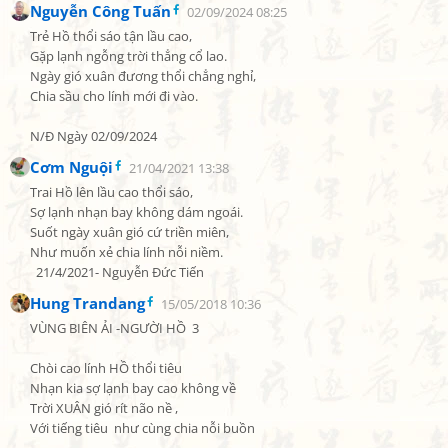
Nguyễn Công Tuấn
02/09/2024 08:25
Trẻ Hồ thổi sáo tận lầu cao,

Gặp lạnh ngỗng trời thẳng cổ lao.

Ngày gió xuân đương thổi chẳng nghỉ,

Chia sầu cho lính mới đi vào.

N/Đ Ngày 02/09/2024
Cơm Nguội
21/04/2021 13:38
Trai Hồ lên lầu cao thổi sáo,

Sợ lạnh nhạn bay không dám ngoái.

Suốt ngày xuân gió cứ triền miên,

Như muốn xẻ chia lính nỗi niềm.

  21/4/2021- Nguyễn Đức Tiến
Hung Trandang
15/05/2018 10:36
VÙNG BIÊN ẢI -NGƯỜI HỒ  3

Chòi cao lính HỒ thổi tiêu

Nhạn kia sợ lạnh bay cao không về

Trời XUÂN gió rít não nề ,

Với tiếng tiêu  như cùng chia nỗi buồn
