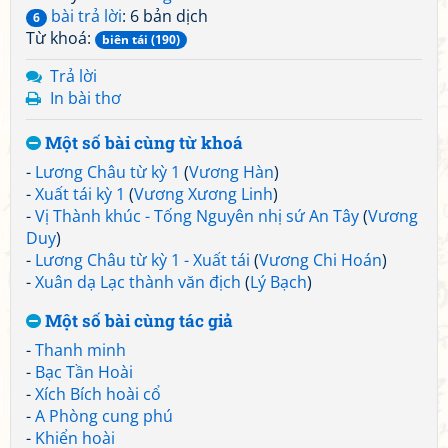
bài trả lời
: 6 bản dịch
6
Từ khoá:
biên tái (190)
Trả lời
In bài thơ
Một số bài cùng từ khoá
-
Lương Châu từ kỳ 1
(
Vương Hàn
)
-
Xuất tái kỳ 1
(
Vương Xương Linh
)
-
Vị Thành khúc - Tống Nguyên nhị sứ An Tây
(
Vương
Duy
)
-
Lương Châu từ kỳ 1 - Xuất tái
(
Vương Chi Hoán
)
-
Xuân dạ Lạc thành văn địch
(
Lý Bạch
)
Một số bài cùng tác giả
-
Thanh minh
-
Bạc Tần Hoài
-
Xích Bích hoài cổ
-
A Phòng cung phú
-
Khiển hoài