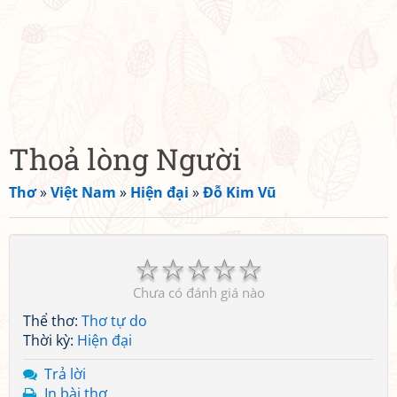
Thoả lòng Người
Thơ
»
Việt Nam
»
Hiện đại
»
Đỗ Kim Vũ
☆
☆
☆
☆
☆
Chưa có đánh giá nào
Thể thơ:
Thơ tự do
Thời kỳ:
Hiện đại
Trả lời
In bài thơ