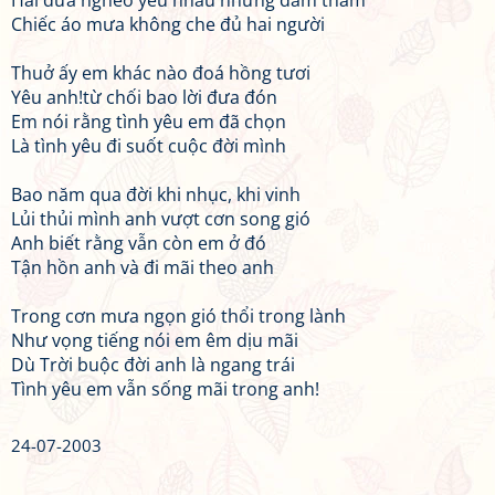
Hai đứa nghèo yêu nhau nhưng đằm thắm
Chiếc áo mưa không che đủ hai người
Thuở ấy em khác nào đoá hồng tươi
Yêu anh!từ chối bao lời đưa đón
Em nói rằng tình yêu em đã chọn
Là tình yêu đi suốt cuộc đời mình
Bao năm qua đời khi nhục, khi vinh
Lủi thủi mình anh vượt cơn song gió
Anh biết rằng vẫn còn em ở đó
Tận hồn anh và đi mãi theo anh
Trong cơn mưa ngọn gió thổi trong lành
Như vọng tiếng nói em êm dịu mãi
Dù Trời buộc đời anh là ngang trái
Tình yêu em vẫn sống mãi trong anh!
24-07-2003