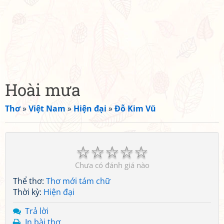
Hoài mưa
Thơ
»
Việt Nam
»
Hiện đại
»
Đỗ Kim Vũ
☆
☆
☆
☆
☆
Chưa có đánh giá nào
Thể thơ:
Thơ mới tám chữ
Thời kỳ:
Hiện đại
Trả lời
In bài thơ