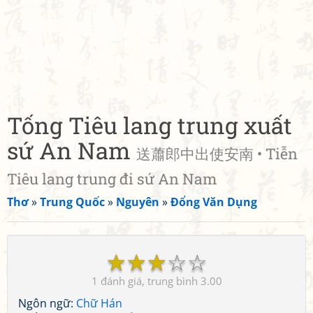
Tống Tiêu lang trung xuất
sứ An Nam
送蕭郎中出使安南 • Tiễn
Tiêu lang trung đi sứ An Nam
Thơ
»
Trung Quốc
»
Nguyên
»
Đổng Văn Dụng
☆
☆
☆
☆
☆
1
3.00
Ngôn ngữ:
Chữ Hán