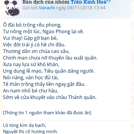
Bản dịch của nhóm
Trần Kính Hoà
Gửi bởi
Vanachi
ngày 04/11/2018 13:44
Ô đài bỏ trống rêu phong,
Tư nông một lúc, Ngao Phong lại về.
Vui thay! Gặp gỡ bạn bè,
Việc đời trái ý có hề chi đâu.
Thương dân ơn chúa cao sâu,
Chinh man chưa nỡ thuyền lầu xuất quân.
Xưa nay lựa sứ khó khăn,
Ung dung lễ mạo, Tiêu quân dáng người.
Nói năng, văn học đủ tài,
Tể thần trông thấy liền ngay gật đầu.
An nam nhỏ bé chư hầu,
Sớm về cửa khuyết vào chầu Thánh quân.
[Thông tin 1 nguồn tham khảo đã được ẩn]
Lộ tòng kim dạ bạch,
Nguyệt thị cố hương minh.