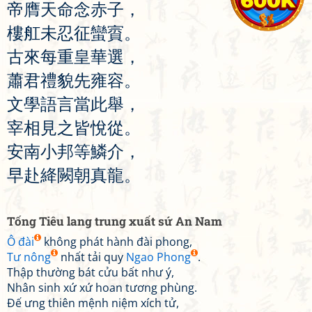
帝
膺
天
命
念
赤
子
，
樓
舡
未
忍
征
蠻
賨
。
古
來
每
重
皇
華
選
，
蕭
君
禮
貌
先
雍
容
。
文
學
語
言
當
此
舉
，
宰
相
見
之
皆
悅
從
。
安
南
小
邦
等
鱗
介
，
早
赴
絳
闕
朝
真
龍
。
Tống Tiêu lang trung xuất sứ An Nam
Ô đài
không phát hành đài phong,
Tư nông
nhất tải quy
Ngao Phong
.
Thập thường bát cửu bất như ý,
Nhân sinh xứ xứ hoan tương phùng.
Đế ưng thiên mệnh niệm xích tử,