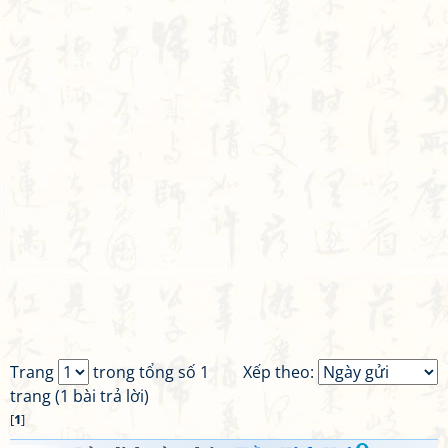
Trang
trong tổng số 1
Xếp theo:
trang (1 bài trả lời)
[
1
]