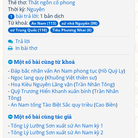
Thể thơ:
Thất ngôn cổ phong
Thời kỳ:
Nguyên
bài trả lời
: 1 bản dịch
1
Từ khoá:
An Nam (113)
sứ nhà Nguyên (98)
sứ Trung Quốc (110)
Tiêu Phương Nhai (6)
Trả lời
In bài thơ
Một số bài cùng từ khoá
-
Đáp bắc nhân vấn An Nam phong tục
(
Hồ Quý Ly
)
-
Ngọc lang quy
(
Khuông Việt thiền sư
)
-
Hoạ Kiều Nguyên Lãng vận
(
Trần Nhân Tông
)
-
Quỹ Trương Hiển Khanh xuân bính
(
Trần Nhân
Tông
)
-
An Nam tống Tào Biệt Sắc quy triều
(
Cao Biền
)
Một số bài cùng tác giả
-
Tống Lý Lưỡng Sơn xuất sứ An Nam kỳ 1
-
Tống Lý Lưỡng Sơn xuất sứ An Nam kỳ 2