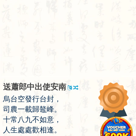
送
蕭
郎
中
出
使
安
南
烏
台
空
發
行
台
封
，
司
農
一
載
歸
鼇
峰
。
十
常
八
九
不
如
意
，
人
生
處
處
歡
相
逢
。